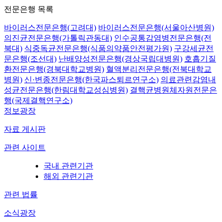
전문은행 목록
바이러스전문은행(고려대)
바이러스전문은행(서울아산병원)
의진균전문은행(가톨릭관동대)
인수공통감염병전문은행(전
북대)
식중독균전문은행(식품의약품안전평가원)
구강세균전
문은행(조선대)
난배양성전문은행(경상국립대병원)
호흡기질
환전문은행(경북대학교병원)
혈액분리전문은행(전북대학교
병원)
신·변종전문은행(한국파스퇴르연구소)
의료관련감염내
성균전문은행(한림대학교성심병원)
결핵균병원체자원전문은
행(국제결핵연구소)
정보광장
자료 게시판
관련 사이트
국내 관련기관
해외 관련기관
관련 법률
소식광장