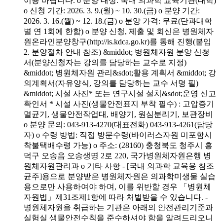
이용 바랍니다. o 분양 대상: 국내 의과학 교육기관(대학)
o 신청 기간: 2026. 3. 9.(월) ~ 10. 30.(금) o 분양 기간:
2026. 3. 16.(월) ~ 12. 18.(금) o 분양 가격: 무료(단과대학
별 연 1회에 한함) o 분양 신청, 제출 및 회신은 병원체자
원온라인분양창구(http://is.kdca.go.kr)를 통해 진행(붙임
2. 분양절차 안내 참조) &middot; 병원체자원 분양 신청
서(분양신청자는 강의를 담당하는 교수로 지정)
&middot; 병원체자원 관리&sdot;활용 계획서 &middot; 강
의계획서(자유양식, 강의를 담당하는 교수 서명 필)
&middot; 시설 사진* 또는 연구시설 설치&sdot;운영 신고
확인서 * 시설 사진(생물안전표지 부착 필수) : 고압증기
멸균기, 생물안전작업대, 배양기, 원심분리기, 보관장비
o 분양 문의: 043-913-4270(대표전화) 043-913-4261(담당
자) o 수령 방법: 직접 방문수령(바이러스자원 미포함시
착불택배수령 가능) o 주소: (28160) 충청북도 청주시 흥
덕구 오송읍 오송생명 2로 220, 국가병원체자원은행 병
원체자원관리과 o 기타 사항 - [국내 의과학 교육용 참조
균주]용으로 분양받은 병원체자원은 의과학미생물 실습
용으로만 사용하여야 하며, 이를 위반할 경우 「병원체
자원법」제31조제1항에 따라 처벌받을 수 있습니다. -
병원체자원을 취급하는 기관은 아래의 안전관리기준과
실험실 생물안전수칙을 준수하셔야 함을 알려드리오니