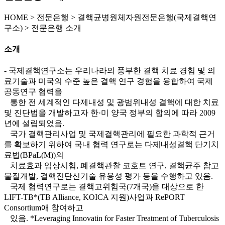
HOME
>
전문은행 >
결핵균병원체자원전문은행(국제결핵연
구소) >
전문은행 소개
소개
- 국제결핵연구소는 우리나라의 풍부한 결핵 치료 경험 및 의
료기술과 미국의 수준 높은 결핵 연구 경험을 융합하여 국제
공동연구 협력을
통한 전 세계적인 다제내성 및 광범위내성 결핵에 대한 치료
및 진단법을 개발하고자 한·미 양국 정부의 합의에 따라 2009
년에 설립되었음.
국가 결핵관리사업 및 국제결핵관리에 필요한 과학적 근거
를 확보하기 위하여 국내 협력 연구로는 다제내성결핵 단기치
료법(BPaL(M))의
치료효과 임상시험, 폐결핵관찰 코호트 연구, 결핵균주 참고
물질개발, 결핵진단신기술 유용성 평가 등을 수행하고 있음.
국제 협력연구로는 결핵고위험국(7개국)을 대상으로 한
LIFT-TB*(TB Alliance, KOICA 지원)사업과 RePORT
Consortium애 참여하고
있음. *Leveraging Innovatin for Faster Treatment of Tuberculosis