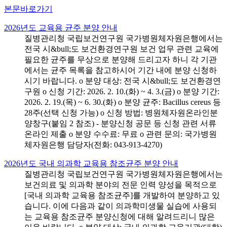
본문바로가기
2026년도 교육용 균주 분양 안내
질병관리청 국립보건연구원 국가병원체자원은행에서는
전국 시&bull;도 보건환경연구원 보건 업무 관련 교육에
필요한 균주를 무상으로 분양해 드리고자 하니 각 기관
에서는 균주 목록을 참고하시어 기간 내에 분양 신청하
시기 바랍니다. o 분양 대상: 전국 시&bull;도 보건환경연
구원 o 신청 기간: 2026. 2. 10.(화) ~ 4. 3.(금) o 분양 기간:
2026. 2. 19.(목) ~ 6. 30.(화) o 분양 균주: Bacillus cereus 등
28주(선택 신청 가능) o 신청 방법: 병원체자원온라인분
양창구(붙임 2 참조) - 분양신청 공문 등 신청 관련 서류
온라인 제출 o 분양 수수료: 무료 o 관련 문의: 국가병원
체자원은행 담당자(전화: 043-913-4270)
2026년도 국내 의과학 교육용 참조균주 분양 안내
질병관리청 국립보건연구원 국가병원체자원은행에서는
보건의료 및 의과학 분야의 전문 인력 양성을 목적으로
[국내 의과학 교육용 참조균주]를 개발하여 분양하고 있
습니다. 이에 다음과 같이 의과학미생물 실습에 사용되
는 교육용 참조균주 분양신청에 대해 알려드리니 많은