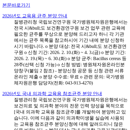
본문바로가기
2026년도 교육용 균주 분양 안내
질병관리청 국립보건연구원 국가병원체자원은행에서는
전국 시&bull;도 보건환경연구원 보건 업무 관련 교육에
필요한 균주를 무상으로 분양해 드리고자 하니 각 기관
에서는 균주 목록을 참고하시어 기간 내에 분양 신청하
시기 바랍니다. o 분양 대상: 전국 시&bull;도 보건환경연
구원 o 신청 기간: 2026. 2. 10.(화) ~ 4. 3.(금) o 분양 기간:
2026. 2. 19.(목) ~ 6. 30.(화) o 분양 균주: Bacillus cereus 등
28주(선택 신청 가능) o 신청 방법: 병원체자원온라인분
양창구(붙임 2 참조) - 분양신청 공문 등 신청 관련 서류
온라인 제출 o 분양 수수료: 무료 o 관련 문의: 국가병원
체자원은행 담당자(전화: 043-913-4270)
2026년도 국내 의과학 교육용 참조균주 분양 안내
질병관리청 국립보건연구원 국가병원체자원은행에서는
보건의료 및 의과학 분야의 전문 인력 양성을 목적으로
[국내 의과학 교육용 참조균주]를 개발하여 분양하고 있
습니다. 이에 다음과 같이 의과학미생물 실습에 사용되
는 교육용 참조균주 분양신청에 대해 알려드리니 많은