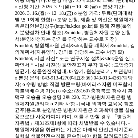
이용 바랍니다. o 분양 대상: 국내 의과학 교육기관(대학)
o 신청 기간: 2026. 3. 9.(월) ~ 10. 30.(금) o 분양 기간:
2026. 3. 16.(월) ~ 12. 18.(금) o 분양 가격: 무료(단과대학
별 연 1회에 한함) o 분양 신청, 제출 및 회신은 병원체자
원온라인분양창구(http://is.kdca.go.kr)를 통해 진행(붙임
2. 분양절차 안내 참조) &middot; 병원체자원 분양 신청
서(분양신청자는 강의를 담당하는 교수로 지정)
&middot; 병원체자원 관리&sdot;활용 계획서 &middot; 강
의계획서(자유양식, 강의를 담당하는 교수 서명 필)
&middot; 시설 사진* 또는 연구시설 설치&sdot;운영 신고
확인서 * 시설 사진(생물안전표지 부착 필수) : 고압증기
멸균기, 생물안전작업대, 배양기, 원심분리기, 보관장비
o 분양 문의: 043-913-4270(대표전화) 043-913-4261(담당
자) o 수령 방법: 직접 방문수령(바이러스자원 미포함시
착불택배수령 가능) o 주소: (28160) 충청북도 청주시 흥
덕구 오송읍 오송생명 2로 220, 국가병원체자원은행 병
원체자원관리과 o 기타 사항 - [국내 의과학 교육용 참조
균주]용으로 분양받은 병원체자원은 의과학미생물 실습
용으로만 사용하여야 하며, 이를 위반할 경우 「병원체
자원법」제31조제1항에 따라 처벌받을 수 있습니다. -
병원체자원을 취급하는 기관은 아래의 안전관리기준과
실험실 생물안전수칙을 준수하셔야 함을 알려드리오니