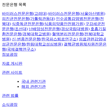
전문은행 목록
바이러스전문은행(고려대)
바이러스전문은행(서울아산병원)
의진균전문은행(가톨릭관동대)
인수공통감염병전문은행(전
북대)
식중독균전문은행(식품의약품안전평가원)
구강세균전
문은행(조선대)
난배양성전문은행(경상국립대병원)
호흡기질
환전문은행(경북대학교병원)
혈액분리전문은행(전북대학교
병원)
신·변종전문은행(한국파스퇴르연구소)
의료관련감염내
성균전문은행(한림대학교성심병원)
결핵균병원체자원전문은
행(국제결핵연구소)
정보광장
자료 게시판
관련 사이트
국내 관련기관
해외 관련기관
관련 법률
소식광장