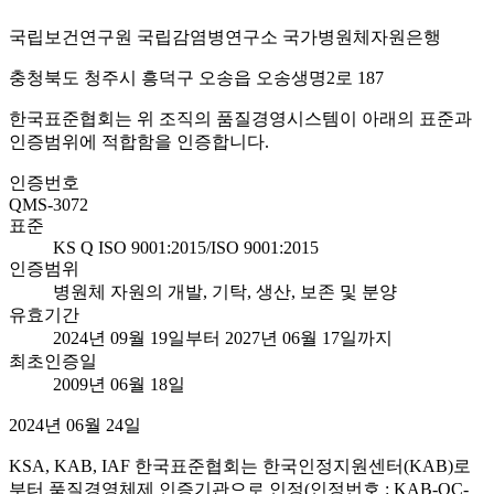
국립보건연구원 국립감염병연구소 국가병원체자원은행
충청북도 청주시 흥덕구 오송읍 오송생명2로 187
한국표준협회는 위 조직의 품질경영시스템이 아래의 표준과
인증범위에 적합함을 인증합니다.
인증번호
QMS-3072
표준
KS Q ISO 9001:2015/ISO 9001:2015
인증범위
병원체 자원의 개발, 기탁, 생산, 보존 및 분양
유효기간
2024년 09월 19일부터 2027년 06월 17일까지
최초인증일
2009년 06월 18일
2024년 06월 24일
KSA, KAB, IAF 한국표준협회는 한국인정지원센터(KAB)로
부터 품질경영체제 인증기관으로 인정(인정번호 : KAB-QC-