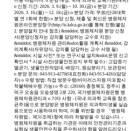
이용 바랍니다. o 분양 대상: 국내 의과학 교육기관(대학)
o 신청 기간: 2026. 3. 9.(월) ~ 10. 30.(금) o 분양 기간:
2026. 3. 16.(월) ~ 12. 18.(금) o 분양 가격: 무료(단과대학
별 연 1회에 한함) o 분양 신청, 제출 및 회신은 병원체자
원온라인분양창구(http://is.kdca.go.kr)를 통해 진행(붙임
2. 분양절차 안내 참조) &middot; 병원체자원 분양 신청
서(분양신청자는 강의를 담당하는 교수로 지정)
&middot; 병원체자원 관리&sdot;활용 계획서 &middot; 강
의계획서(자유양식, 강의를 담당하는 교수 서명 필)
&middot; 시설 사진* 또는 연구시설 설치&sdot;운영 신고
확인서 * 시설 사진(생물안전표지 부착 필수) : 고압증기
멸균기, 생물안전작업대, 배양기, 원심분리기, 보관장비
o 분양 문의: 043-913-4270(대표전화) 043-913-4261(담당
자) o 수령 방법: 직접 방문수령(바이러스자원 미포함시
착불택배수령 가능) o 주소: (28160) 충청북도 청주시 흥
덕구 오송읍 오송생명 2로 220, 국가병원체자원은행 병
원체자원관리과 o 기타 사항 - [국내 의과학 교육용 참조
균주]용으로 분양받은 병원체자원은 의과학미생물 실습
용으로만 사용하여야 하며, 이를 위반할 경우 「병원체
자원법」제31조제1항에 따라 처벌받을 수 있습니다. -
병원체자원을 취급하는 기관은 아래의 안전관리기준과
실험실 생물안전수칙을 준수하셔야 함을 알려드리오니