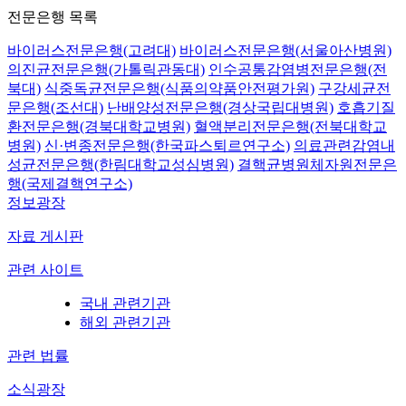
전문은행 목록
바이러스전문은행(고려대)
바이러스전문은행(서울아산병원)
의진균전문은행(가톨릭관동대)
인수공통감염병전문은행(전
북대)
식중독균전문은행(식품의약품안전평가원)
구강세균전
문은행(조선대)
난배양성전문은행(경상국립대병원)
호흡기질
환전문은행(경북대학교병원)
혈액분리전문은행(전북대학교
병원)
신·변종전문은행(한국파스퇴르연구소)
의료관련감염내
성균전문은행(한림대학교성심병원)
결핵균병원체자원전문은
행(국제결핵연구소)
정보광장
자료 게시판
관련 사이트
국내 관련기관
해외 관련기관
관련 법률
소식광장