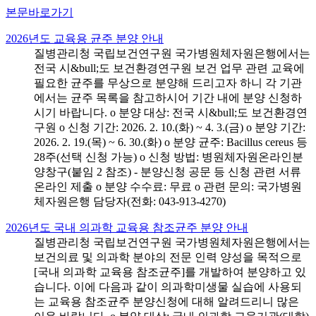
본문바로가기
2026년도 교육용 균주 분양 안내
질병관리청 국립보건연구원 국가병원체자원은행에서는
전국 시&bull;도 보건환경연구원 보건 업무 관련 교육에
필요한 균주를 무상으로 분양해 드리고자 하니 각 기관
에서는 균주 목록을 참고하시어 기간 내에 분양 신청하
시기 바랍니다. o 분양 대상: 전국 시&bull;도 보건환경연
구원 o 신청 기간: 2026. 2. 10.(화) ~ 4. 3.(금) o 분양 기간:
2026. 2. 19.(목) ~ 6. 30.(화) o 분양 균주: Bacillus cereus 등
28주(선택 신청 가능) o 신청 방법: 병원체자원온라인분
양창구(붙임 2 참조) - 분양신청 공문 등 신청 관련 서류
온라인 제출 o 분양 수수료: 무료 o 관련 문의: 국가병원
체자원은행 담당자(전화: 043-913-4270)
2026년도 국내 의과학 교육용 참조균주 분양 안내
질병관리청 국립보건연구원 국가병원체자원은행에서는
보건의료 및 의과학 분야의 전문 인력 양성을 목적으로
[국내 의과학 교육용 참조균주]를 개발하여 분양하고 있
습니다. 이에 다음과 같이 의과학미생물 실습에 사용되
는 교육용 참조균주 분양신청에 대해 알려드리니 많은