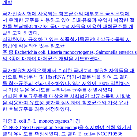
개발
국가인증시험에 사용되는 참조균주의 대부분은 국외은행에
서 유래한 균주를 사용하고 있어 외화유출과 수입시 복잡한 절
차를 부담해야 하기에 국내 분리자원을 이용한 대체균주를 개
발하고자 하였다.
식약처에서 규정하고 있는 식품첨가물공전내 살균소독력 시
험법에 적용되어 있는 참조균
주 중 Escherichia coli, Listeria monocytogenes, Salmonella enterica
의 3종에 대하여 대체균주 개발을 시도하였다.
국가병원체자원은행에서 수집한 국내분리 병원체자원들을 대
상으로 특성분석 및 16s rRNA 염기서열분석을 하여 그 결과
를 참조균주의 것과 대조하였다. 염기서열이 100% 일치하거
나 가장 높은 유사도를 나타내는 균주를 선별하였다.
선별된 후보균주들을 대상으로 시험법인 살균소독력 시험법
을 적용하여 유효성 평가를 실시하여 참조균주와 가장 유사
한 후보균주를 최종 선정하였다.
이중 E. coli 와 L. monocytogenes의 경
우 NGS (Next Generation Sequencing)을 실시하여 전체 염기서
열의 유사도를 측정하였다. 그 결과 E. coli는 NCCP10536