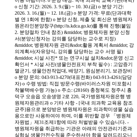
이용 바랍니다. o 분양 대상: 국내 의과학 교육기관(대학)
o 신청 기간: 2026. 3. 9.(월) ~ 10. 30.(금) o 분양 기간:
2026. 3. 16.(월) ~ 12. 18.(금) o 분양 가격: 무료(단과대학
별 연 1회에 한함) o 분양 신청, 제출 및 회신은 병원체자
원온라인분양창구(http://is.kdca.go.kr)를 통해 진행(붙임
2. 분양절차 안내 참조) &middot; 병원체자원 분양 신청
서(분양신청자는 강의를 담당하는 교수로 지정)
&middot; 병원체자원 관리&sdot;활용 계획서 &middot; 강
의계획서(자유양식, 강의를 담당하는 교수 서명 필)
&middot; 시설 사진* 또는 연구시설 설치&sdot;운영 신고
확인서 * 시설 사진(생물안전표지 부착 필수) : 고압증기
멸균기, 생물안전작업대, 배양기, 원심분리기, 보관장비
o 분양 문의: 043-913-4270(대표전화) 043-913-4261(담당
자) o 수령 방법: 직접 방문수령(바이러스자원 미포함시
착불택배수령 가능) o 주소: (28160) 충청북도 청주시 흥
덕구 오송읍 오송생명 2로 220, 국가병원체자원은행 병
원체자원관리과 o 기타 사항 - [국내 의과학 교육용 참조
균주]용으로 분양받은 병원체자원은 의과학미생물 실습
용으로만 사용하여야 하며, 이를 위반할 경우 「병원체
자원법」제31조제1항에 따라 처벌받을 수 있습니다. -
병원체자원을 취급하는 기관은 아래의 안전관리기준과
실험실 생물안전수칙을 준수하셔야 함을 알려드리오니