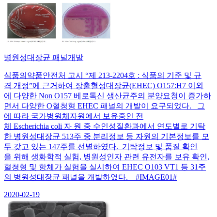
병원성대장균 패널개발
식품의약품안전처 고시 “제 213-2204호 : 식품의 기준 및 규
격 개정”에 근거하여 장출혈성대장균(EHEC) O157:H7 이외
에 다양한 Non O157 베로톡신 생산균주의 분양요청이 증가하
면서 다양한 O혈청형 EHEC 패널의 개발이 요구되었다. 그
에 따라 국가병원체자원에서 보유중인 전
체 Escherichia coli 자 원 중 수인성질환과에서 연도별로 기탁
한 병원성대장균 513주 중 분리정보 등 자원의 기본정보를 모
두 갖고 있는 147주를 선별하였다. 기탁정보 및 품질 확인
을 위해 생화학적 실험, 병원성인자 관련 유전자를 보유 확인,
혈청형 및 항체가 실험을 실시하여 EHEC O103 VT1 등 31주
의 병원성대장균 패널을 개발하였다. #IMAGE01#
2020-02-19