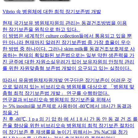
Vibrio 속 병원체에 대한 최적 장기보존법 개발
현재 국가보유 병원체자원의 관리는 동결건조방법을 이용
한 장기보존을 원칙으로 하고 있다.
이 방법은 세계적인 culture collection들에서 통용되고 있을 뿐
만 아니라 현재까지 알려진 장기보존법 중 가장 효율이 우수
한 방법 중 하나이다. 그러나 skim milk를 동결건조보호제로 사
용하는 현재의 획일화된 보존법으로는 일부 약한 생존력을 가
진 균주에 대한 자원소실우려가 있어 보유자원의 안정적 관리
를 위한 자원맞춤형 보존법 개발이 요구되고 있는 실정이다.
따라서 유용병원체자원개발 연구단은 장기보존이 어려운 것
으로 알려져 있는 비브리오속 병원체를 대상으로 「병원체 맞
춤형 최적 장기보존법 개발」 연구를 수행하였다.
연구결과 비브리오속 병원체의 장기보존을 위해서
는 5% inositol을 보존제로 사용하여 -80℃에서 18시간 동결과
정을 거
친 후 -80℃, 1 p a 의 기 압 하 에 서 1 8 시 간 동 안 동 결 건 조
존율 향상을 위한 비브리오속 병원체의 최적 장기보존 절차이
며 장기보존 후 재생률을 높이기 위해서는 3% NaCl을 첨가