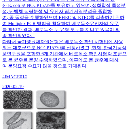
산 E. coli 로 NCCP15739를 보유하고 있으며, 생화학적 특성분
석, 단백체 질량분석 및 유전자 염기서열분석을 종합하
여, 종 동정을 수행하였으며 EHEC 및 ETEC를 검출하기 위하
여 Multiplex PCR 방법을 활용하여 베로독소유전자의 유무
를 확인한 결과, 베로독소 두 유형 모두를 지니고 있음이 최
종 확인되었다.
따라서 국가병원체자원은행은 베로독소 확인 시험법에 사용
되는 대조군으로 NCCP15739를 선정하였고, 현재, 한국기능식
품연구원을 포함한 6개 기관에서 베로독소 확인시험 대조군으
로 본 균주를 분양 수령하였으며, 이후에도 본 균주에 대하
여 분양요청 수요가 많을 것으로 기대된다.
#IMAGE01#
2020-02-19