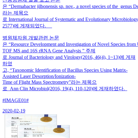
은 “Dermabacter jilbonensis sp. nov., a novel species of the genus D
라는 제목으
로 International Journal of Systematic and Evolutionary Microbiolo
2577)에 게재되었다.
병원체자원 개발관련 논문
은 “Resource Development and Investigation of Novel Species fro
TOF MS and 16S rRNA Gene Analysis ” 주제
로 Journal of Bacteriology and Virology(2016, 46(4), 1~13)에 게재
하였
고, “Taxonomic Identification of Bacillus Species Using Matrix-
Assisted Laser Desorption/Ionization-
Time of Flight Mass Spectrometry”라는 제목으
로 Ann Clin Microbiol(2016, 19(4), 110-120)에 게재하였다.
#IMAGE01#
2020-02-19