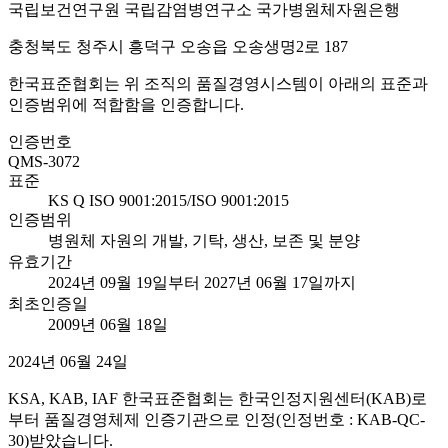
국립보건연구원 국립감염병연구소 국가병원체자원은행
충청북도 청주시 흥덕구 오송읍 오송생명2로 187
한국표준협회는 위 조직의 품질경영시스템이 아래의 표준과
인증범위에 적합함을 인증합니다.
인증번호
QMS-3072
표준
KS Q ISO 9001:2015/ISO 9001:2015
인증범위
병원체 자원의 개발, 기탁, 생산, 보존 및 분양
유효기간
2024년 09월 19일부터 2027년 06월 17일까지
최초인증일
2009년 06월 18일
2024년 06월 24일
KSA, KAB, IAF 한국표준협회는 한국인정지원센터(KAB)로
부터 품질경영체제 인증기관으로 인정(인정번호 : KAB-QC-
30)받았습니다.