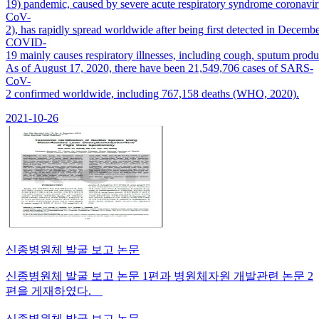
19) pandemic, caused by severe acute respiratory syndrome coronavi
CoV-
2), has rapidly spread worldwide after being first detected in Decembe
COVID-
19 mainly causes respiratory illnesses, including cough, sputum pro
As of August 17, 2020, there have been 21,549,706 cases of SARS-
CoV-
2 confirmed worldwide, including 767,158 deaths (WHO, 2020).
2021-10-26
신종병원체 발굴 보고 논문
신종병원체 발굴 보고 논문 1편과 병원체자원 개발관련 논문 2
편을 게재하였다.
신종병원체 발굴 보고 논문