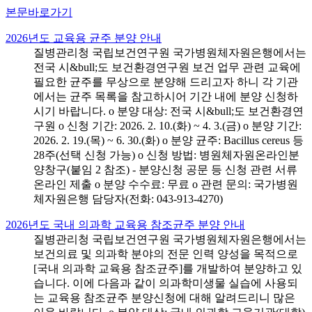
본문바로가기
2026년도 교육용 균주 분양 안내
질병관리청 국립보건연구원 국가병원체자원은행에서는
전국 시&bull;도 보건환경연구원 보건 업무 관련 교육에
필요한 균주를 무상으로 분양해 드리고자 하니 각 기관
에서는 균주 목록을 참고하시어 기간 내에 분양 신청하
시기 바랍니다. o 분양 대상: 전국 시&bull;도 보건환경연
구원 o 신청 기간: 2026. 2. 10.(화) ~ 4. 3.(금) o 분양 기간:
2026. 2. 19.(목) ~ 6. 30.(화) o 분양 균주: Bacillus cereus 등
28주(선택 신청 가능) o 신청 방법: 병원체자원온라인분
양창구(붙임 2 참조) - 분양신청 공문 등 신청 관련 서류
온라인 제출 o 분양 수수료: 무료 o 관련 문의: 국가병원
체자원은행 담당자(전화: 043-913-4270)
2026년도 국내 의과학 교육용 참조균주 분양 안내
질병관리청 국립보건연구원 국가병원체자원은행에서는
보건의료 및 의과학 분야의 전문 인력 양성을 목적으로
[국내 의과학 교육용 참조균주]를 개발하여 분양하고 있
습니다. 이에 다음과 같이 의과학미생물 실습에 사용되
는 교육용 참조균주 분양신청에 대해 알려드리니 많은