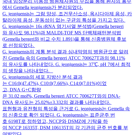
국내 임상분리 미동정 병원체자원의 수집을 통해 환자의 흉수
에서 Gemella jeonjuensis가 분리되었다.
G. jeonjuensis는 그람 양성, 조건무산소성, 옥시다아제 음성, 카
탈라아제 음성, 운동성이 없는 구균의 특성을 가지고 있다.
G. jeonjuensis는 16s rRNA 염기서열 분석법(Gemella bergeri
와 유사도 98.11%)과 MALDI-TOF MS 단백체패턴분석법
(Gemella bergeri와 비교 수치 1.891)을 통해 신종병원체 후보
로 선정되었다.
G. jeonjuensis의 계통 분석 결과 심내막염의 병원균으로 알려
진 Gemella 속의 Gemella bergeri ATCC 700627T과의 98.11%
의 유사도를 나타내었다. G. jeonjuensis는 37℃, pH 7에서 최적
의 생장을 나타내었다.
G. jeonjuensis의 세포 지방산 분석 결과
는 C16:0(47.47%), C10:0(7.66%), C14:0(7.01%)이었
고, DNA G+C함량
은 31.02 mol%, Gemella bergeri ATCC 700627T와의 DNA-
DNA 유사도는 25.02%±3.332의 결과를 나타내었다.
표현형과 유전형의 특성을 근거로 G. jeonjuensis는 Gemella 속
의 신종으로 확인 되었다. G. jeonjuensis는 표준균주 번
호 6198T로 정하였고, NCCP와 DSMZ에 기탁을 하
여 NCCP 16335T, DSM 106135T의 각 기관의 균주 번호를 부
여받았다.