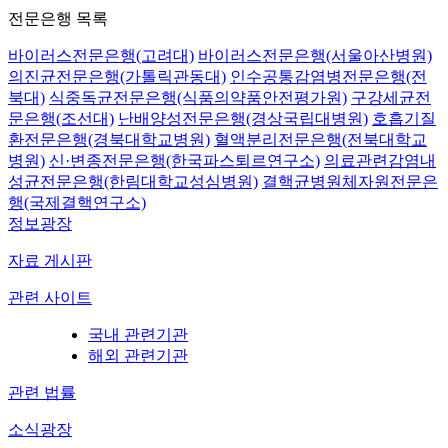
전문은행 목록
바이러스전문은행(고려대)
바이러스전문은행(서울아산병원)
의진균전문은행(가톨릭관동대)
인수공통감염병전문은행(전
북대)
식중독균전문은행(식품의약품안전평가원)
구강세균전
문은행(조선대)
난배양성전문은행(경상국립대병원)
호흡기질
환전문은행(경북대학교병원)
혈액분리전문은행(전북대학교
병원)
신·변종전문은행(한국파스퇴르연구소)
의료관련감염내
성균전문은행(한림대학교성심병원)
결핵균병원체자원전문은
행(국제결핵연구소)
정보광장
자료 게시판
관련 사이트
국내 관련기관
해외 관련기관
관련 법률
소식광장