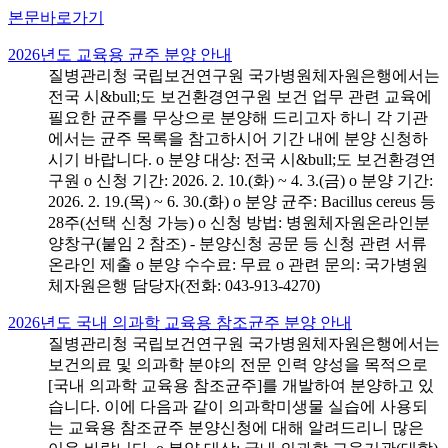
본문바로가기
2026년도 교육용 균주 분양 안내
질병관리청 국립보건연구원 국가병원체자원은행에서는
전국 시&bull;도 보건환경연구원 보건 업무 관련 교육에
필요한 균주를 무상으로 분양해 드리고자 하니 각 기관
에서는 균주 목록을 참고하시어 기간 내에 분양 신청하
시기 바랍니다. o 분양 대상: 전국 시&bull;도 보건환경연
구원 o 신청 기간: 2026. 2. 10.(화) ~ 4. 3.(금) o 분양 기간:
2026. 2. 19.(목) ~ 6. 30.(화) o 분양 균주: Bacillus cereus 등
28주(선택 신청 가능) o 신청 방법: 병원체자원온라인분
양창구(붙임 2 참조) - 분양신청 공문 등 신청 관련 서류
온라인 제출 o 분양 수수료: 무료 o 관련 문의: 국가병원
체자원은행 담당자(전화: 043-913-4270)
2026년도 국내 의과학 교육용 참조균주 분양 안내
질병관리청 국립보건연구원 국가병원체자원은행에서는
보건의료 및 의과학 분야의 전문 인력 양성을 목적으로
[국내 의과학 교육용 참조균주]를 개발하여 분양하고 있
습니다. 이에 다음과 같이 의과학미생물 실습에 사용되
는 교육용 참조균주 분양신청에 대해 알려드리니 많은