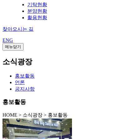
기탁현황
분양현황
활용현황
찾아오시는 길
ENG
메뉴닫기
소식광장
홍보활동
언론
공지사항
홍보활동
HOME
>
소식광장 >
홍보활동