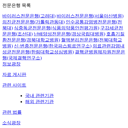
전문은행 목록
바이러스전문은행(고려대)
바이러스전문은행(서울아산병원)
의진균전문은행(가톨릭관동대)
인수공통감염병전문은행(전
북대)
식중독균전문은행(식품의약품안전평가원)
구강세균전
문은행(조선대)
난배양성전문은행(경상국립대병원)
호흡기질
환전문은행(경북대학교병원)
혈액분리전문은행(전북대학교
병원)
신·변종전문은행(한국파스퇴르연구소)
의료관련감염내
성균전문은행(한림대학교성심병원)
결핵균병원체자원전문은
행(국제결핵연구소)
정보광장
자료 게시판
관련 사이트
국내 관련기관
해외 관련기관
관련 법률
소식광장