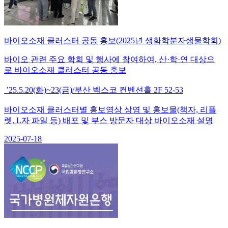
바이오소재 클러스터 공동 홍보(2025년 생화학분자생물학회)
바이오 관련 주요 학회 및 행사에 참여하여, 산·학·연 대상으
로 바이오소재 클러스터 공동 홍보
’25.5.20(화)~23(금)/부산 벡스코 컨벤션홀 2F 52-53
바이오소재 클러스터별 홍보영상 상영 및 홍보물(책자, 리플
렛, L자 파일 등) 배포 및 부스 방문자 대상 바이오소재 설명
2025-07-18