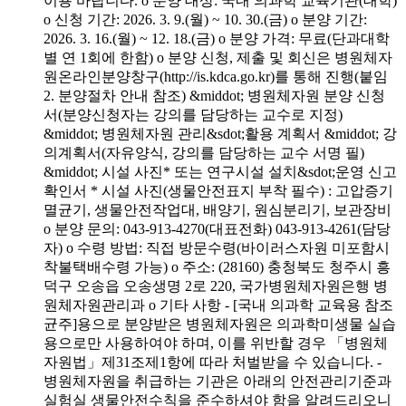
이용 바랍니다. o 분양 대상: 국내 의과학 교육기관(대학)
o 신청 기간: 2026. 3. 9.(월) ~ 10. 30.(금) o 분양 기간:
2026. 3. 16.(월) ~ 12. 18.(금) o 분양 가격: 무료(단과대학
별 연 1회에 한함) o 분양 신청, 제출 및 회신은 병원체자
원온라인분양창구(http://is.kdca.go.kr)를 통해 진행(붙임
2. 분양절차 안내 참조) &middot; 병원체자원 분양 신청
서(분양신청자는 강의를 담당하는 교수로 지정)
&middot; 병원체자원 관리&sdot;활용 계획서 &middot; 강
의계획서(자유양식, 강의를 담당하는 교수 서명 필)
&middot; 시설 사진* 또는 연구시설 설치&sdot;운영 신고
확인서 * 시설 사진(생물안전표지 부착 필수) : 고압증기
멸균기, 생물안전작업대, 배양기, 원심분리기, 보관장비
o 분양 문의: 043-913-4270(대표전화) 043-913-4261(담당
자) o 수령 방법: 직접 방문수령(바이러스자원 미포함시
착불택배수령 가능) o 주소: (28160) 충청북도 청주시 흥
덕구 오송읍 오송생명 2로 220, 국가병원체자원은행 병
원체자원관리과 o 기타 사항 - [국내 의과학 교육용 참조
균주]용으로 분양받은 병원체자원은 의과학미생물 실습
용으로만 사용하여야 하며, 이를 위반할 경우 「병원체
자원법」제31조제1항에 따라 처벌받을 수 있습니다. -
병원체자원을 취급하는 기관은 아래의 안전관리기준과
실험실 생물안전수칙을 준수하셔야 함을 알려드리오니