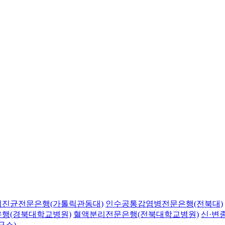
의진균전문은행(가톨릭관동대)
인수공통감염병전문은행(전북대)
행(경북대학교병원)
혈액분리전문은행(전북대학교병원)
신·변
구소)