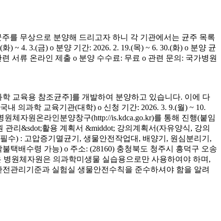
균주를 무상으로 분양해 드리고자 하니 각 기관에서는 균주 목록
(금) o 분양 기간: 2026. 2. 19.(목) ~ 6. 30.(화) o 분양 균
청 관련 서류 온라인 제출 o 분양 수수료: 무료 o 관련 문의: 국가병원
학 교육용 참조균주]를 개발하여 분양하고 있습니다. 이에 다
육기관(대학) o 신청 기간: 2026. 3. 9.(월) ~ 10.
은 병원체자원온라인분양창구(http://is.kdca.go.kr)를 통해 진행(붙임
 관리&sdot;활용 계획서 &middot; 강의계획서(자유양식, 강의
착 필수) : 고압증기멸균기, 생물안전작업대, 배양기, 원심분리기,
 착불택배수령 가능) o 주소: (28160) 충청북도 청주시 흥덕구 오송
양받은 병원체자원은 의과학미생물 실습용으로만 사용하여야 하며,
의 안전관리기준과 실험실 생물안전수칙을 준수하셔야 함을 알려