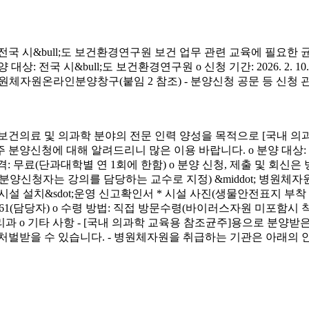
시&bull;도 보건환경연구원 보건 업무 관련 교육에 필요한 
&bull;도 보건환경연구원 o 신청 기간: 2026. 2. 10.(화) ~ 4. 3.
신청 방법: 병원체자원온라인분양창구(붙임 2 참조) - 분양신청 공문 등 신
료 및 의과학 분야의 전문 인력 양성을 목적으로 [국내 의과
에 대해 알려드리니 많은 이용 바랍니다. o 분양 대상: 국내 의과학 교
금) o 분양 가격: 무료(단과대학별 연 1회에 한함) o 분양 신청, 제출 및 회신
서(분양신청자는 강의를 담당하는 교수로 지정) &middot; 병원체자원
 연구시설 설치&sdot;운영 신고확인서 * 시설 사진(생물안전표지 부
913-4261(담당자) o 수령 방법: 직접 방문수령(바이러스자원 미포함시
리과 o 기타 사항 - [국내 의과학 교육용 참조균주]용으로 분
처벌받을 수 있습니다. - 병원체자원을 취급하는 기관은 아래