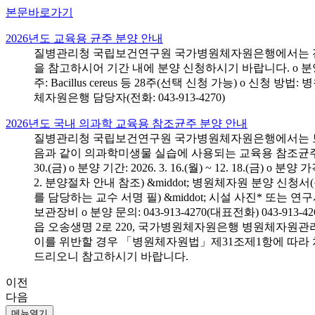
본문바로가기
2026년도 교육용 균주 분양 안내
질병관리청 국립보건연구원 국가병원체자원은행에서는 전국 
을 참고하시어 기간 내에 분양 신청하시기 바랍니다. o 분양 대상: 전국 시
주: Bacillus cereus 등 28주(선택 신청 가능) o 
체자원은행 담당자(전화: 043-913-4270)
2026년도 국내 의과학 교육용 참조균주 분양 안내
질병관리청 국립보건연구원 국가병원체자원은행에서는 보건의
음과 같이 의과학미생물 실습에 사용되는 교육용 참조균주 분양신청
30.(금) o 분양 기간: 2026. 3. 16.(월) ~ 12. 18.(
2. 분양절차 안내 참조) &middot; 병원체자원 분양 신청
를 담당하는 교수 서명 필) &middot; 시설 사진* 또는
보관장비 o 분양 문의: 043-913-4270(대표전화) 043-
읍 오송생명 2로 220, 국가병원체자원은행 병원체자원관
이를 위반할 경우 「병원체자원법」제31조제1항에 따라 
드리오니 참고하시기 바랍니다.
이전
다음
메뉴열기