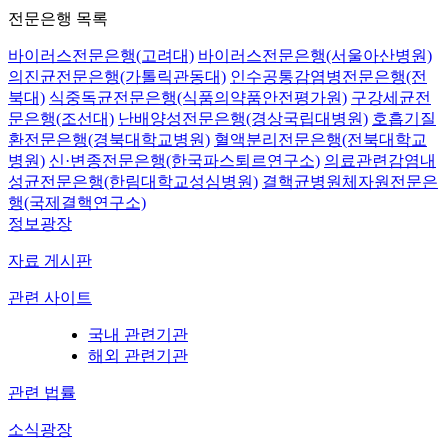
전문은행 목록
바이러스전문은행(고려대)
바이러스전문은행(서울아산병원)
의진균전문은행(가톨릭관동대)
인수공통감염병전문은행(전
북대)
식중독균전문은행(식품의약품안전평가원)
구강세균전
문은행(조선대)
난배양성전문은행(경상국립대병원)
호흡기질
환전문은행(경북대학교병원)
혈액분리전문은행(전북대학교
병원)
신·변종전문은행(한국파스퇴르연구소)
의료관련감염내
성균전문은행(한림대학교성심병원)
결핵균병원체자원전문은
행(국제결핵연구소)
정보광장
자료 게시판
관련 사이트
국내 관련기관
해외 관련기관
관련 법률
소식광장