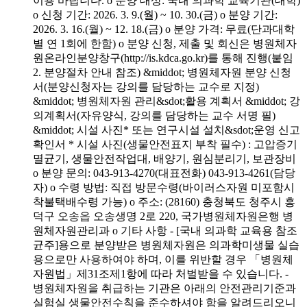
이용 바랍니다. o 분양 대상: 국내 의과학 교육기관(대학)
o 신청 기간: 2026. 3. 9.(월) ~ 10. 30.(금) o 분양 기간:
2026. 3. 16.(월) ~ 12. 18.(금) o 분양 가격: 무료(단과대학
별 연 1회에 한함) o 분양 신청, 제출 및 회신은 병원체자
원온라인분양창구(http://is.kdca.go.kr)를 통해 진행(붙임
2. 분양절차 안내 참조) &middot; 병원체자원 분양 신청
서(분양신청자는 강의를 담당하는 교수로 지정)
&middot; 병원체자원 관리&sdot;활용 계획서 &middot; 강
의계획서(자유양식, 강의를 담당하는 교수 서명 필)
&middot; 시설 사진* 또는 연구시설 설치&sdot;운영 신고
확인서 * 시설 사진(생물안전표지 부착 필수) : 고압증기
멸균기, 생물안전작업대, 배양기, 원심분리기, 보관장비
o 분양 문의: 043-913-4270(대표전화) 043-913-4261(담당
자) o 수령 방법: 직접 방문수령(바이러스자원 미포함시
착불택배수령 가능) o 주소: (28160) 충청북도 청주시 흥
덕구 오송읍 오송생명 2로 220, 국가병원체자원은행 병
원체자원관리과 o 기타 사항 - [국내 의과학 교육용 참조
균주]용으로 분양받은 병원체자원은 의과학미생물 실습
용으로만 사용하여야 하며, 이를 위반할 경우 「병원체
자원법」제31조제1항에 따라 처벌받을 수 있습니다. -
병원체자원을 취급하는 기관은 아래의 안전관리기준과
실험실 생물안전수칙을 준수하셔야 함을 알려드리오니