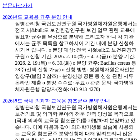
본문바로가기
2026년도 교육용 균주 분양 안내
질병관리청 국립보건연구원 국가병원체자원은행에서는
전국 시&bull;도 보건환경연구원 보건 업무 관련 교육에
필요한 균주를 무상으로 분양해 드리고자 하니 각 기관
에서는 균주 목록을 참고하시어 기간 내에 분양 신청하
시기 바랍니다. o 분양 대상: 전국 시&bull;도 보건환경연
구원 o 신청 기간: 2026. 2. 10.(화) ~ 4. 3.(금) o 분양 기간:
2026. 2. 19.(목) ~ 6. 30.(화) o 분양 균주: Bacillus cereus 등
28주(선택 신청 가능) o 신청 방법: 병원체자원온라인분
양창구(붙임 2 참조) - 분양신청 공문 등 신청 관련 서류
온라인 제출 o 분양 수수료: 무료 o 관련 문의: 국가병원
체자원은행 담당자(전화: 043-913-4270)
2026년도 국내 의과학 교육용 참조균주 분양 안내
질병관리청 국립보건연구원 국가병원체자원은행에서는
보건의료 및 의과학 분야의 전문 인력 양성을 목적으로
[국내 의과학 교육용 참조균주]를 개발하여 분양하고 있
습니다. 이에 다음과 같이 의과학미생물 실습에 사용되
는 교육용 참조균주 분양신청에 대해 알려드리니 많은