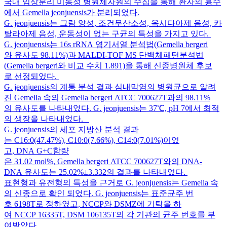
국내 임상분리 미동정 병원체자원의 수집을 통해 환자의 흉수
에서 Gemella jeonjuensis가 분리되었다.
G. jeonjuensis는 그람 양성, 조건무산소성, 옥시다아제 음성, 카
탈라아제 음성, 운동성이 없는 구균의 특성을 가지고 있다.
G. jeonjuensis는 16s rRNA 염기서열 분석법(Gemella bergeri
와 유사도 98.11%)과 MALDI-TOF MS 단백체패턴분석법
(Gemella bergeri와 비교 수치 1.891)을 통해 신종병원체 후보
로 선정되었다.
G. jeonjuensis의 계통 분석 결과 심내막염의 병원균으로 알려
진 Gemella 속의 Gemella bergeri ATCC 700627T과의 98.11%
의 유사도를 나타내었다. G. jeonjuensis는 37℃, pH 7에서 최적
의 생장을 나타내었다.
G. jeonjuensis의 세포 지방산 분석 결과
는 C16:0(47.47%), C10:0(7.66%), C14:0(7.01%)이었
고, DNA G+C함량
은 31.02 mol%, Gemella bergeri ATCC 700627T와의 DNA-
DNA 유사도는 25.02%±3.332의 결과를 나타내었다.
표현형과 유전형의 특성을 근거로 G. jeonjuensis는 Gemella 속
의 신종으로 확인 되었다. G. jeonjuensis는 표준균주 번
호 6198T로 정하였고, NCCP와 DSMZ에 기탁을 하
여 NCCP 16335T, DSM 106135T의 각 기관의 균주 번호를 부
여받았다.