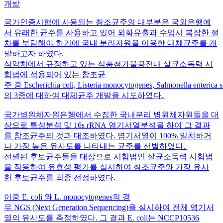
개발
국가인증시험에 사용되는 참조균주의 대부분은 국외은행에
서 유래한 균주를 사용하고 있어 외화유출과 수입시 복잡한 절
차를 부담해야 하기에 국내 분리자원을 이용한 대체균주를 개
발하고자 하였다.
식약처에서 규정하고 있는 식품첨가물공전내 살균소독력 시
험법에 적용되어 있는 참조균
주 중 Escherichia coli, Listeria monocytogenes, Salmonella enterica
의 3종에 대하여 대체균주 개발을 시도하였다.
국가병원체자원은행에서 수집한 국내분리 병원체자원들을 대
상으로 특성분석 및 16s rRNA 염기서열분석을 하여 그 결과
를 참조균주의 것과 대조하였다. 염기서열이 100% 일치하거
나 가장 높은 유사도를 나타내는 균주를 선별하였다.
선별된 후보균주들을 대상으로 시험법인 살균소독력 시험법
을 적용하여 유효성 평가를 실시하여 참조균주와 가장 유사
한 후보균주를 최종 선정하였다.
이중 E. coli 와 L. monocytogenes의 경
우 NGS (Next Generation Sequencing)을 실시하여 전체 염기서
열의 유사도를 측정하였다. 그 결과 E. coli는 NCCP10536