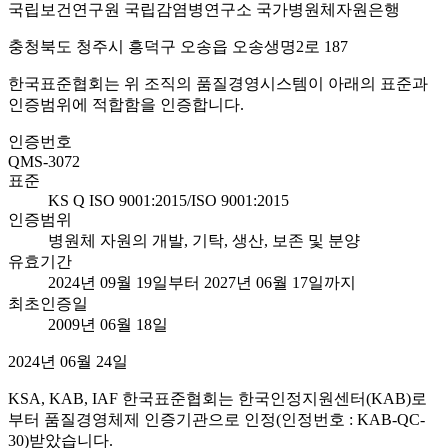
국립보건연구원 국립감염병연구소 국가병원체자원은행
충청북도 청주시 흥덕구 오송읍 오송생명2로 187
한국표준협회는 위 조직의 품질경영시스템이 아래의 표준과
인증범위에 적합함을 인증합니다.
인증번호
QMS-3072
표준
KS Q ISO 9001:2015/ISO 9001:2015
인증범위
병원체 자원의 개발, 기탁, 생산, 보존 및 분양
유효기간
2024년 09월 19일부터 2027년 06월 17일까지
최초인증일
2009년 06월 18일
2024년 06월 24일
KSA, KAB, IAF 한국표준협회는 한국인정지원센터(KAB)로
부터 품질경영체제 인증기관으로 인정(인정번호 : KAB-QC-
30)받았습니다.