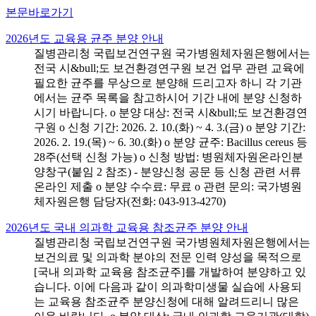
본문바로가기
2026년도 교육용 균주 분양 안내
질병관리청 국립보건연구원 국가병원체자원은행에서는
전국 시&bull;도 보건환경연구원 보건 업무 관련 교육에
필요한 균주를 무상으로 분양해 드리고자 하니 각 기관
에서는 균주 목록을 참고하시어 기간 내에 분양 신청하
시기 바랍니다. o 분양 대상: 전국 시&bull;도 보건환경연
구원 o 신청 기간: 2026. 2. 10.(화) ~ 4. 3.(금) o 분양 기간:
2026. 2. 19.(목) ~ 6. 30.(화) o 분양 균주: Bacillus cereus 등
28주(선택 신청 가능) o 신청 방법: 병원체자원온라인분
양창구(붙임 2 참조) - 분양신청 공문 등 신청 관련 서류
온라인 제출 o 분양 수수료: 무료 o 관련 문의: 국가병원
체자원은행 담당자(전화: 043-913-4270)
2026년도 국내 의과학 교육용 참조균주 분양 안내
질병관리청 국립보건연구원 국가병원체자원은행에서는
보건의료 및 의과학 분야의 전문 인력 양성을 목적으로
[국내 의과학 교육용 참조균주]를 개발하여 분양하고 있
습니다. 이에 다음과 같이 의과학미생물 실습에 사용되
는 교육용 참조균주 분양신청에 대해 알려드리니 많은