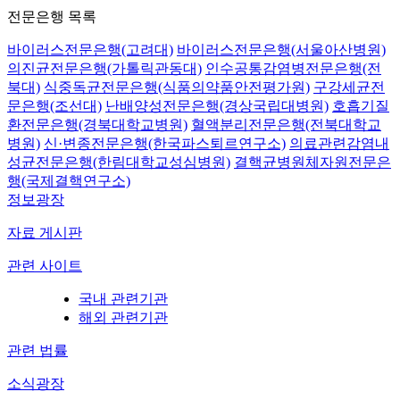
전문은행 목록
바이러스전문은행(고려대)
바이러스전문은행(서울아산병원)
의진균전문은행(가톨릭관동대)
인수공통감염병전문은행(전
북대)
식중독균전문은행(식품의약품안전평가원)
구강세균전
문은행(조선대)
난배양성전문은행(경상국립대병원)
호흡기질
환전문은행(경북대학교병원)
혈액분리전문은행(전북대학교
병원)
신·변종전문은행(한국파스퇴르연구소)
의료관련감염내
성균전문은행(한림대학교성심병원)
결핵균병원체자원전문은
행(국제결핵연구소)
정보광장
자료 게시판
관련 사이트
국내 관련기관
해외 관련기관
관련 법률
소식광장