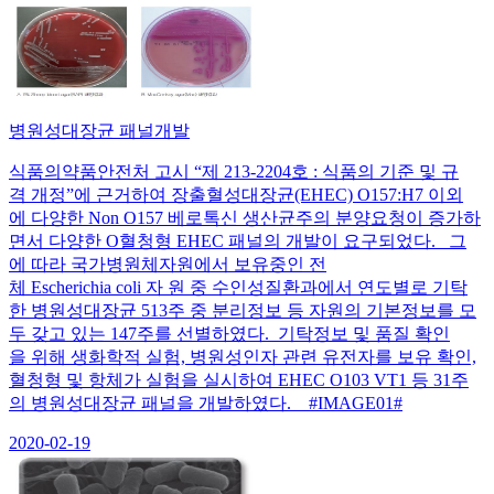
병원성대장균 패널개발
식품의약품안전처 고시 “제 213-2204호 : 식품의 기준 및 규
격 개정”에 근거하여 장출혈성대장균(EHEC) O157:H7 이외
에 다양한 Non O157 베로톡신 생산균주의 분양요청이 증가하
면서 다양한 O혈청형 EHEC 패널의 개발이 요구되었다. 그
에 따라 국가병원체자원에서 보유중인 전
체 Escherichia coli 자 원 중 수인성질환과에서 연도별로 기탁
한 병원성대장균 513주 중 분리정보 등 자원의 기본정보를 모
두 갖고 있는 147주를 선별하였다. 기탁정보 및 품질 확인
을 위해 생화학적 실험, 병원성인자 관련 유전자를 보유 확인,
혈청형 및 항체가 실험을 실시하여 EHEC O103 VT1 등 31주
의 병원성대장균 패널을 개발하였다. #IMAGE01#
2020-02-19