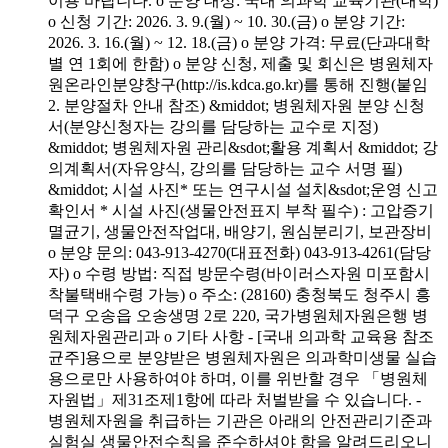
이용 바랍니다. o 분양 대상: 국내 의과학 교육기관(대학)
o 신청 기간: 2026. 3. 9.(월) ~ 10. 30.(금) o 분양 기간:
2026. 3. 16.(월) ~ 12. 18.(금) o 분양 가격: 무료(단과대학
별 연 1회에 한함) o 분양 신청, 제출 및 회신은 병원체자
원온라인분양창구(http://is.kdca.go.kr)를 통해 진행(붙임
2. 분양절차 안내 참조) &middot; 병원체자원 분양 신청
서(분양신청자는 강의를 담당하는 교수로 지정)
&middot; 병원체자원 관리&sdot;활용 계획서 &middot; 강
의계획서(자유양식, 강의를 담당하는 교수 서명 필)
&middot; 시설 사진* 또는 연구시설 설치&sdot;운영 신고
확인서 * 시설 사진(생물안전표지 부착 필수) : 고압증기
멸균기, 생물안전작업대, 배양기, 원심분리기, 보관장비
o 분양 문의: 043-913-4270(대표전화) 043-913-4261(담당
자) o 수령 방법: 직접 방문수령(바이러스자원 미포함시
착불택배수령 가능) o 주소: (28160) 충청북도 청주시 흥
덕구 오송읍 오송생명 2로 220, 국가병원체자원은행 병
원체자원관리과 o 기타 사항 - [국내 의과학 교육용 참조
균주]용으로 분양받은 병원체자원은 의과학미생물 실습
용으로만 사용하여야 하며, 이를 위반할 경우 「병원체
자원법」제31조제1항에 따라 처벌받을 수 있습니다. -
병원체자원을 취급하는 기관은 아래의 안전관리기준과
실험실 생물안전수칙을 준수하셔야 함을 알려드리오니