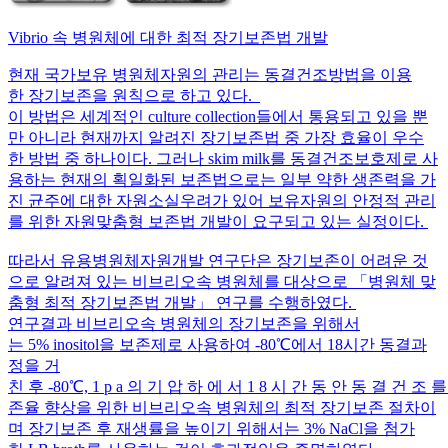
Vibrio 속 병원체에 대한 최적 장기보존법 개발
현재 국가보유 병원체자원의 관리는 동결건조방법을 이용
한 장기보존을 원칙으로 하고 있다.
이 방법은 세계적인 culture collection들에서 통용되고 있을 뿐
만 아니라 현재까지 알려진 장기보존법 중 가장 효율이 우수
한 방법 중 하나이다. 그러나 skim milk를 동결건조보호제로 사
용하는 현재의 획일화된 보존법으로는 일부 약한 생존력을 가
진 균주에 대한 자원소실우려가 있어 보유자원의 안정적 관리
를 위한 자원맞춤형 보존법 개발이 요구되고 있는 실정이다.
따라서 유용병원체자원개발 연구단은 장기보존이 어려운 것
으로 알려져 있는 비브리오속 병원체를 대상으로 「병원체 맞
춤형 최적 장기보존법 개발」 연구를 수행하였다.
연구결과 비브리오속 병원체의 장기보존을 위해서
는 5% inositol을 보존제로 사용하여 -80℃에서 18시간 동결과
정을 거
친 후 -80℃, 1 p a 의 기 압 하 에 서 1 8 시 간 동 안 동 결 건 조
존율 향상을 위한 비브리오속 병원체의 최적 장기보존 절차이
며 장기보존 후 재생률을 높이기 위해서는 3% NaCl을 첨가