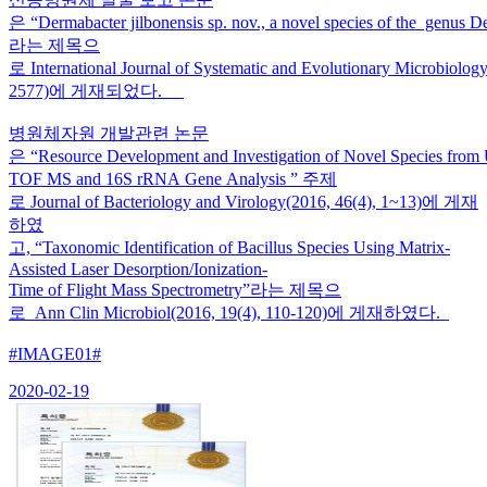
은 “Dermabacter jilbonensis sp. nov., a novel species of the genus D
라는 제목으
로 International Journal of Systematic and Evolutionary Microbiolo
2577)에 게재되었다.
병원체자원 개발관련 논문
은 “Resource Development and Investigation of Novel Species fro
TOF MS and 16S rRNA Gene Analysis ” 주제
로 Journal of Bacteriology and Virology(2016, 46(4), 1~13)에 게재
하였
고, “Taxonomic Identification of Bacillus Species Using Matrix-
Assisted Laser Desorption/Ionization-
Time of Flight Mass Spectrometry”라는 제목으
로 Ann Clin Microbiol(2016, 19(4), 110-120)에 게재하였다.
#IMAGE01#
2020-02-19