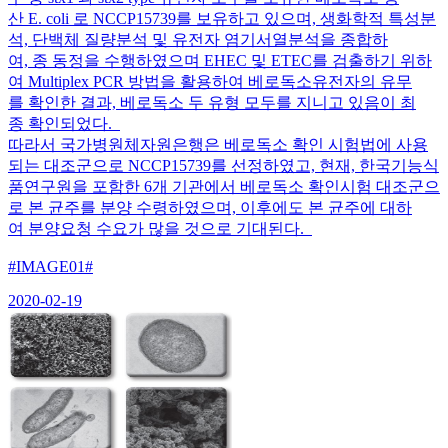
산 E. coli 로 NCCP15739를 보유하고 있으며, 생화학적 특성분
석, 단백체 질량분석 및 유전자 염기서열분석을 종합하
여, 종 동정을 수행하였으며 EHEC 및 ETEC를 검출하기 위하
여 Multiplex PCR 방법을 활용하여 베로독소유전자의 유무
를 확인한 결과, 베로독소 두 유형 모두를 지니고 있음이 최
종 확인되었다.
따라서 국가병원체자원은행은 베로독소 확인 시험법에 사용
되는 대조군으로 NCCP15739를 선정하였고, 현재, 한국기능식
품연구원을 포함한 6개 기관에서 베로독소 확인시험 대조군으
로 본 균주를 분양 수령하였으며, 이후에도 본 균주에 대하
여 분양요청 수요가 많을 것으로 기대된다.
#IMAGE01#
2020-02-19