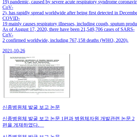
19) pandemic, caused by severe acute respiratory syndrome coronavi
CoV-
2), has rapidly spread worldwide after being first detected in Decembe
COVID-
19 mainly causes respiratory illnesses, including cough, sputum pro
As of August 17, 2020, there have been 21,549,706 cases of SARS-
CoV-
2 confirmed worldwide, including 767,158 deaths (WHO, 2020).
2021-10-26
신종병원체 발굴 보고 논문
신종병원체 발굴 보고 논문 1편과 병원체자원 개발관련 논문 2
편을 게재하였다.
신종병원체 발굴 보고 논문