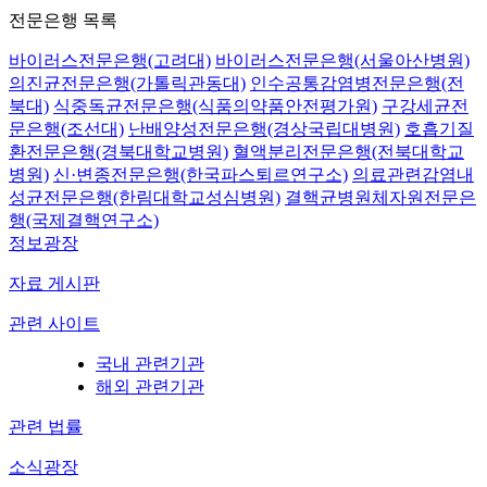
전문은행 목록
바이러스전문은행(고려대)
바이러스전문은행(서울아산병원)
의진균전문은행(가톨릭관동대)
인수공통감염병전문은행(전
북대)
식중독균전문은행(식품의약품안전평가원)
구강세균전
문은행(조선대)
난배양성전문은행(경상국립대병원)
호흡기질
환전문은행(경북대학교병원)
혈액분리전문은행(전북대학교
병원)
신·변종전문은행(한국파스퇴르연구소)
의료관련감염내
성균전문은행(한림대학교성심병원)
결핵균병원체자원전문은
행(국제결핵연구소)
정보광장
자료 게시판
관련 사이트
국내 관련기관
해외 관련기관
관련 법률
소식광장