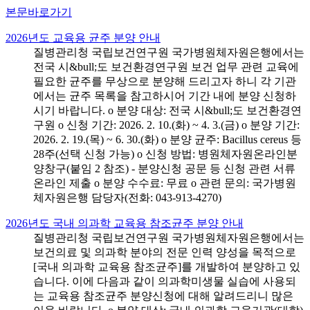
본문바로가기
2026년도 교육용 균주 분양 안내
질병관리청 국립보건연구원 국가병원체자원은행에서는
전국 시&bull;도 보건환경연구원 보건 업무 관련 교육에
필요한 균주를 무상으로 분양해 드리고자 하니 각 기관
에서는 균주 목록을 참고하시어 기간 내에 분양 신청하
시기 바랍니다. o 분양 대상: 전국 시&bull;도 보건환경연
구원 o 신청 기간: 2026. 2. 10.(화) ~ 4. 3.(금) o 분양 기간:
2026. 2. 19.(목) ~ 6. 30.(화) o 분양 균주: Bacillus cereus 등
28주(선택 신청 가능) o 신청 방법: 병원체자원온라인분
양창구(붙임 2 참조) - 분양신청 공문 등 신청 관련 서류
온라인 제출 o 분양 수수료: 무료 o 관련 문의: 국가병원
체자원은행 담당자(전화: 043-913-4270)
2026년도 국내 의과학 교육용 참조균주 분양 안내
질병관리청 국립보건연구원 국가병원체자원은행에서는
보건의료 및 의과학 분야의 전문 인력 양성을 목적으로
[국내 의과학 교육용 참조균주]를 개발하여 분양하고 있
습니다. 이에 다음과 같이 의과학미생물 실습에 사용되
는 교육용 참조균주 분양신청에 대해 알려드리니 많은