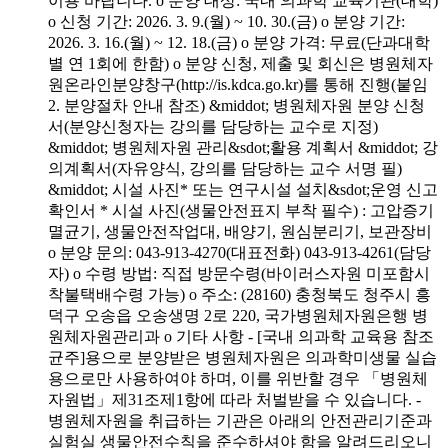
이용 바랍니다. o 분양 대상: 국내 의과학 교육기관(대학)
o 신청 기간: 2026. 3. 9.(월) ~ 10. 30.(금) o 분양 기간:
2026. 3. 16.(월) ~ 12. 18.(금) o 분양 가격: 무료(단과대학
별 연 1회에 한함) o 분양 신청, 제출 및 회신은 병원체자
원온라인분양창구(http://is.kdca.go.kr)를 통해 진행(붙임
2. 분양절차 안내 참조) &middot; 병원체자원 분양 신청
서(분양신청자는 강의를 담당하는 교수로 지정)
&middot; 병원체자원 관리&sdot;활용 계획서 &middot; 강
의계획서(자유양식, 강의를 담당하는 교수 서명 필)
&middot; 시설 사진* 또는 연구시설 설치&sdot;운영 신고
확인서 * 시설 사진(생물안전표지 부착 필수) : 고압증기
멸균기, 생물안전작업대, 배양기, 원심분리기, 보관장비
o 분양 문의: 043-913-4270(대표전화) 043-913-4261(담당
자) o 수령 방법: 직접 방문수령(바이러스자원 미포함시
착불택배수령 가능) o 주소: (28160) 충청북도 청주시 흥
덕구 오송읍 오송생명 2로 220, 국가병원체자원은행 병
원체자원관리과 o 기타 사항 - [국내 의과학 교육용 참조
균주]용으로 분양받은 병원체자원은 의과학미생물 실습
용으로만 사용하여야 하며, 이를 위반할 경우 「병원체
자원법」제31조제1항에 따라 처벌받을 수 있습니다. -
병원체자원을 취급하는 기관은 아래의 안전관리기준과
실험실 생물안전수칙을 준수하셔야 함을 알려드리오니