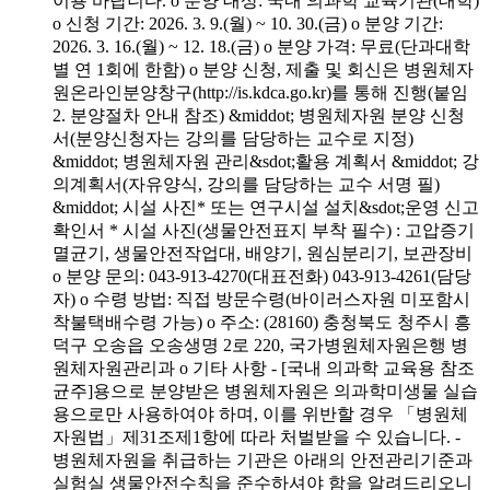
이용 바랍니다. o 분양 대상: 국내 의과학 교육기관(대학)
o 신청 기간: 2026. 3. 9.(월) ~ 10. 30.(금) o 분양 기간:
2026. 3. 16.(월) ~ 12. 18.(금) o 분양 가격: 무료(단과대학
별 연 1회에 한함) o 분양 신청, 제출 및 회신은 병원체자
원온라인분양창구(http://is.kdca.go.kr)를 통해 진행(붙임
2. 분양절차 안내 참조) &middot; 병원체자원 분양 신청
서(분양신청자는 강의를 담당하는 교수로 지정)
&middot; 병원체자원 관리&sdot;활용 계획서 &middot; 강
의계획서(자유양식, 강의를 담당하는 교수 서명 필)
&middot; 시설 사진* 또는 연구시설 설치&sdot;운영 신고
확인서 * 시설 사진(생물안전표지 부착 필수) : 고압증기
멸균기, 생물안전작업대, 배양기, 원심분리기, 보관장비
o 분양 문의: 043-913-4270(대표전화) 043-913-4261(담당
자) o 수령 방법: 직접 방문수령(바이러스자원 미포함시
착불택배수령 가능) o 주소: (28160) 충청북도 청주시 흥
덕구 오송읍 오송생명 2로 220, 국가병원체자원은행 병
원체자원관리과 o 기타 사항 - [국내 의과학 교육용 참조
균주]용으로 분양받은 병원체자원은 의과학미생물 실습
용으로만 사용하여야 하며, 이를 위반할 경우 「병원체
자원법」제31조제1항에 따라 처벌받을 수 있습니다. -
병원체자원을 취급하는 기관은 아래의 안전관리기준과
실험실 생물안전수칙을 준수하셔야 함을 알려드리오니