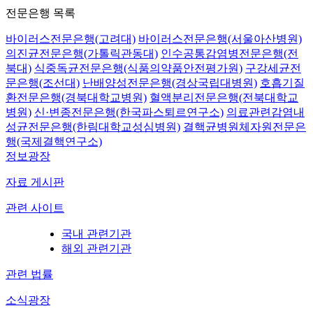
전문은행 목록
바이러스전문은행(고려대)
바이러스전문은행(서울아산병원)
의진균전문은행(가톨릭관동대)
인수공통감염병전문은행(전
북대)
식중독균전문은행(식품의약품안전평가원)
구강세균전
문은행(조선대)
난배양성전문은행(경상국립대병원)
호흡기질
환전문은행(경북대학교병원)
혈액분리전문은행(전북대학교
병원)
신·변종전문은행(한국파스퇴르연구소)
의료관련감염내
성균전문은행(한림대학교성심병원)
결핵균병원체자원전문은
행(국제결핵연구소)
정보광장
자료 게시판
관련 사이트
국내 관련기관
해외 관련기관
관련 법률
소식광장