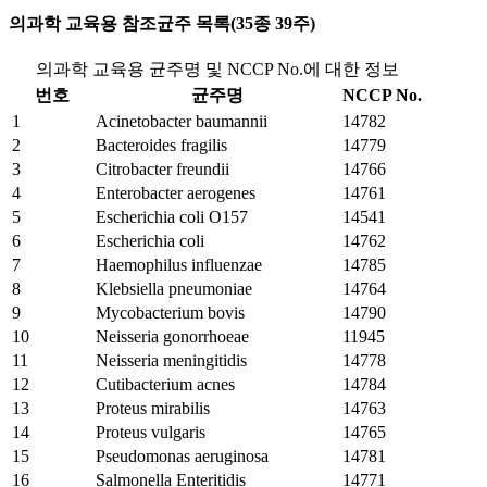
의과학 교육용 참조균주 목록(35종 39주)
의과학 교육용 균주명 및 NCCP No.에 대한 정보
번호
균주명
NCCP No.
1
Acinetobacter baumannii
14782
2
Bacteroides fragilis
14779
3
Citrobacter freundii
14766
4
Enterobacter aerogenes
14761
5
Escherichia coli O157
14541
6
Escherichia coli
14762
7
Haemophilus influenzae
14785
8
Klebsiella pneumoniae
14764
9
Mycobacterium bovis
14790
10
Neisseria gonorrhoeae
11945
11
Neisseria meningitidis
14778
12
Cutibacterium acnes
14784
13
Proteus mirabilis
14763
14
Proteus vulgaris
14765
15
Pseudomonas aeruginosa
14781
16
Salmonella Enteritidis
14771