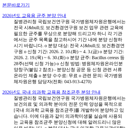
본문바로가기
2026년도 교육용 균주 분양 안내
질병관리청 국립보건연구원 국가병원체자원은행에서는
전국 시&bull;도 보건환경연구원 보건 업무 관련 교육에
필요한 균주를 무상으로 분양해 드리고자 하니 각 기관
에서는 균주 목록을 참고하시어 기간 내에 분양 신청하
시기 바랍니다. o 분양 대상: 전국 시&bull;도 보건환경연
구원 o 신청 기간: 2026. 2. 10.(화) ~ 4. 3.(금) o 분양 기간:
2026. 2. 19.(목) ~ 6. 30.(화) o 분양 균주: Bacillus cereus 등
28주(선택 신청 가능) o 신청 방법: 병원체자원온라인분
양창구(붙임 2 참조) - 분양신청 공문 등 신청 관련 서류
온라인 제출 o 분양 수수료: 무료 o 관련 문의: 국가병원
체자원은행 담당자(전화: 043-913-4270)
2026년도 국내 의과학 교육용 참조균주 분양 안내
질병관리청 국립보건연구원 국가병원체자원은행에서는
보건의료 및 의과학 분야의 전문 인력 양성을 목적으로
[국내 의과학 교육용 참조균주]를 개발하여 분양하고 있
습니다. 이에 다음과 같이 의과학미생물 실습에 사용되
는 교육용 참조균주 분양신청에 대해 알려드리니 많은