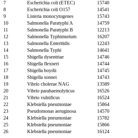
7
Escherichia coli (ETEC)
15740
8
Escherichia coli O157
14541
9
Listeria monocytogenes
15743
10
Salmonella Paratyphi A
14759
11
Salmonella Paratyphi B
12213
12
Salmonella Typhimurium
16207
13
Salmonella Enteritidis
12243
14
Salmonella Typhi
14641
15
Shigella dysentriae
14746
16
Shigella flexneri
14744
17
Shigella boydii
14745
18
Shigella sonnei
14743
19
Vibrio cholerae NAG
13589
20
Vibrio parahaemolyticus
16526
21
Vibrio vulnificus
16524
22
Klebsiella pneumoniae
15864
23
Pseudomonas aeruginosa
14570
24
Klebsiella pneumoniae
15782
25
Klebsiella pneumoniae
15866
26
Klebsiella pneumoniae
16124