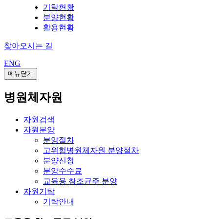
기탁현황
분양현황
활용현황
찾아오시는 길
ENG
메뉴닫기
병원체자원
자원검색
자원분양
분양절차
고위험병원체자원 분양절차
분양신청
분양수수료
교육용 참조균주 분양
자원기탁
기탁안내