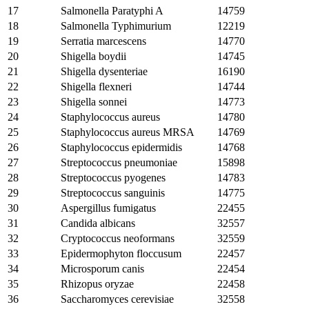
17
Salmonella Paratyphi A
14759
18
Salmonella Typhimurium
12219
19
Serratia marcescens
14770
20
Shigella boydii
14745
21
Shigella dysenteriae
16190
22
Shigella flexneri
14744
23
Shigella sonnei
14773
24
Staphylococcus aureus
14780
25
Staphylococcus aureus MRSA
14769
26
Staphylococcus epidermidis
14768
27
Streptococcus pneumoniae
15898
28
Streptococcus pyogenes
14783
29
Streptococcus sanguinis
14775
30
Aspergillus fumigatus
22455
31
Candida albicans
32557
32
Cryptococcus neoformans
32559
33
Epidermophyton floccusum
22457
34
Microsporum canis
22454
35
Rhizopus oryzae
22458
36
Saccharomyces cerevisiae
32558