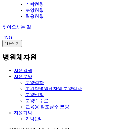
기탁현황
분양현황
활용현황
찾아오시는 길
ENG
메뉴닫기
병원체자원
자원검색
자원분양
분양절차
고위험병원체자원 분양절차
분양신청
분양수수료
교육용 참조균주 분양
자원기탁
기탁안내