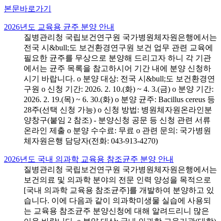
본문바로가기
2026년도 교육용 균주 분양 안내
질병관리청 국립보건연구원 국가병원체자원은행에서는
전국 시&bull;도 보건환경연구원 보건 업무 관련 교육에
필요한 균주를 무상으로 분양해 드리고자 하니 각 기관
에서는 균주 목록을 참고하시어 기간 내에 분양 신청하
시기 바랍니다. o 분양 대상: 전국 시&bull;도 보건환경연
구원 o 신청 기간: 2026. 2. 10.(화) ~ 4. 3.(금) o 분양 기간:
2026. 2. 19.(목) ~ 6. 30.(화) o 분양 균주: Bacillus cereus 등
28주(선택 신청 가능) o 신청 방법: 병원체자원온라인분
양창구(붙임 2 참조) - 분양신청 공문 등 신청 관련 서류
온라인 제출 o 분양 수수료: 무료 o 관련 문의: 국가병원
체자원은행 담당자(전화: 043-913-4270)
2026년도 국내 의과학 교육용 참조균주 분양 안내
질병관리청 국립보건연구원 국가병원체자원은행에서는
보건의료 및 의과학 분야의 전문 인력 양성을 목적으로
[국내 의과학 교육용 참조균주]를 개발하여 분양하고 있
습니다. 이에 다음과 같이 의과학미생물 실습에 사용되
는 교육용 참조균주 분양신청에 대해 알려드리니 많은