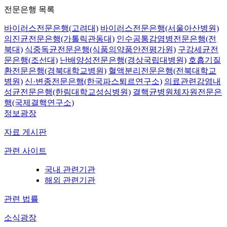
전문은행 목록
바이러스전문은행(고려대)
바이러스전문은행(서울아산병원)
의진균전문은행(가톨릭관동대)
인수공통감염병전문은행(전
북대)
식중독균전문은행(식품의약품안전평가원)
구강세균전
문은행(조선대)
난배양성전문은행(경상국립대병원)
호흡기질
환전문은행(경북대학교병원)
혈액분리전문은행(전북대학교
병원)
신·변종전문은행(한국파스퇴르연구소)
의료관련감염내
성균전문은행(한림대학교성심병원)
결핵균병원체자원전문은
행(국제결핵연구소)
정보광장
자료 게시판
관련 사이트
국내 관련기관
해외 관련기관
관련 법률
소식광장