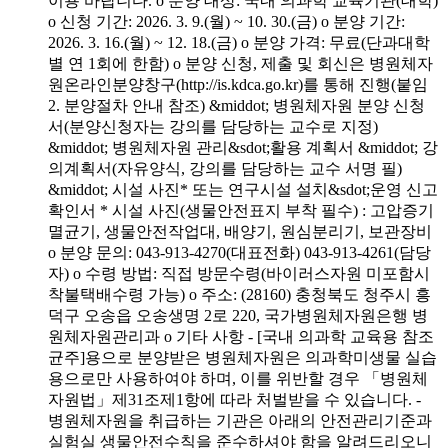
이용 바랍니다. o 분양 대상: 국내 의과학 교육기관(대학)
o 신청 기간: 2026. 3. 9.(월) ~ 10. 30.(금) o 분양 기간:
2026. 3. 16.(월) ~ 12. 18.(금) o 분양 가격: 무료(단과대학
별 연 1회에 한함) o 분양 신청, 제출 및 회신은 병원체자
원온라인분양창구(http://is.kdca.go.kr)를 통해 진행(붙임
2. 분양절차 안내 참조) &middot; 병원체자원 분양 신청
서(분양신청자는 강의를 담당하는 교수로 지정)
&middot; 병원체자원 관리&sdot;활용 계획서 &middot; 강
의계획서(자유양식, 강의를 담당하는 교수 서명 필)
&middot; 시설 사진* 또는 연구시설 설치&sdot;운영 신고
확인서 * 시설 사진(생물안전표지 부착 필수) : 고압증기
멸균기, 생물안전작업대, 배양기, 원심분리기, 보관장비
o 분양 문의: 043-913-4270(대표전화) 043-913-4261(담당
자) o 수령 방법: 직접 방문수령(바이러스자원 미포함시
착불택배수령 가능) o 주소: (28160) 충청북도 청주시 흥
덕구 오송읍 오송생명 2로 220, 국가병원체자원은행 병
원체자원관리과 o 기타 사항 - [국내 의과학 교육용 참조
균주]용으로 분양받은 병원체자원은 의과학미생물 실습
용으로만 사용하여야 하며, 이를 위반할 경우 「병원체
자원법」제31조제1항에 따라 처벌받을 수 있습니다. -
병원체자원을 취급하는 기관은 아래의 안전관리기준과
실험실 생물안전수칙을 준수하셔야 함을 알려드리오니