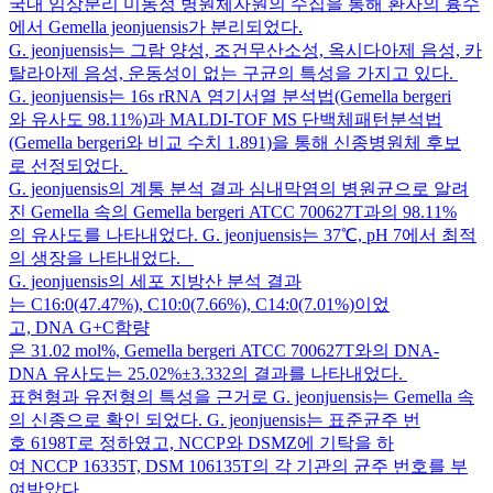
국내 임상분리 미동정 병원체자원의 수집을 통해 환자의 흉수
에서 Gemella jeonjuensis가 분리되었다.
G. jeonjuensis는 그람 양성, 조건무산소성, 옥시다아제 음성, 카
탈라아제 음성, 운동성이 없는 구균의 특성을 가지고 있다.
G. jeonjuensis는 16s rRNA 염기서열 분석법(Gemella bergeri
와 유사도 98.11%)과 MALDI-TOF MS 단백체패턴분석법
(Gemella bergeri와 비교 수치 1.891)을 통해 신종병원체 후보
로 선정되었다.
G. jeonjuensis의 계통 분석 결과 심내막염의 병원균으로 알려
진 Gemella 속의 Gemella bergeri ATCC 700627T과의 98.11%
의 유사도를 나타내었다. G. jeonjuensis는 37℃, pH 7에서 최적
의 생장을 나타내었다.
G. jeonjuensis의 세포 지방산 분석 결과
는 C16:0(47.47%), C10:0(7.66%), C14:0(7.01%)이었
고, DNA G+C함량
은 31.02 mol%, Gemella bergeri ATCC 700627T와의 DNA-
DNA 유사도는 25.02%±3.332의 결과를 나타내었다.
표현형과 유전형의 특성을 근거로 G. jeonjuensis는 Gemella 속
의 신종으로 확인 되었다. G. jeonjuensis는 표준균주 번
호 6198T로 정하였고, NCCP와 DSMZ에 기탁을 하
여 NCCP 16335T, DSM 106135T의 각 기관의 균주 번호를 부
여받았다.