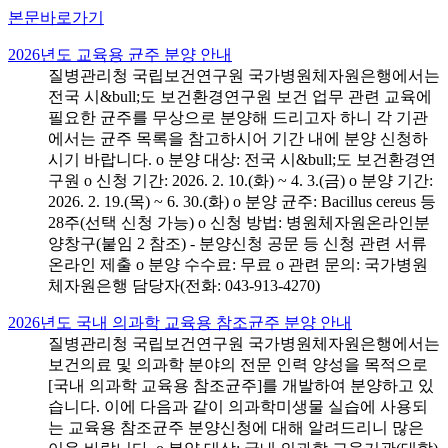
본문바로가기
2026년도 교육용 균주 분양 안내
질병관리청 국립보건연구원 국가병원체자원은행에서는
전국 시&bull;도 보건환경연구원 보건 업무 관련 교육에
필요한 균주를 무상으로 분양해 드리고자 하니 각 기관
에서는 균주 목록을 참고하시어 기간 내에 분양 신청하
시기 바랍니다. o 분양 대상: 전국 시&bull;도 보건환경연
구원 o 신청 기간: 2026. 2. 10.(화) ~ 4. 3.(금) o 분양 기간:
2026. 2. 19.(목) ~ 6. 30.(화) o 분양 균주: Bacillus cereus 등
28주(선택 신청 가능) o 신청 방법: 병원체자원온라인분
양창구(붙임 2 참조) - 분양신청 공문 등 신청 관련 서류
온라인 제출 o 분양 수수료: 무료 o 관련 문의: 국가병원
체자원은행 담당자(전화: 043-913-4270)
2026년도 국내 의과학 교육용 참조균주 분양 안내
질병관리청 국립보건연구원 국가병원체자원은행에서는
보건의료 및 의과학 분야의 전문 인력 양성을 목적으로
[국내 의과학 교육용 참조균주]를 개발하여 분양하고 있
습니다. 이에 다음과 같이 의과학미생물 실습에 사용되
는 교육용 참조균주 분양신청에 대해 알려드리니 많은