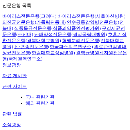
전문은행 목록
바이러스전문은행(고려대)
바이러스전문은행(서울아산병원)
의진균전문은행(가톨릭관동대)
인수공통감염병전문은행(전
북대)
식중독균전문은행(식품의약품안전평가원)
구강세균전
문은행(조선대)
난배양성전문은행(경상국립대병원)
호흡기질
환전문은행(경북대학교병원)
혈액분리전문은행(전북대학교
병원)
신·변종전문은행(한국파스퇴르연구소)
의료관련감염내
성균전문은행(한림대학교성심병원)
결핵균병원체자원전문은
행(국제결핵연구소)
정보광장
자료 게시판
관련 사이트
국내 관련기관
해외 관련기관
관련 법률
소식광장