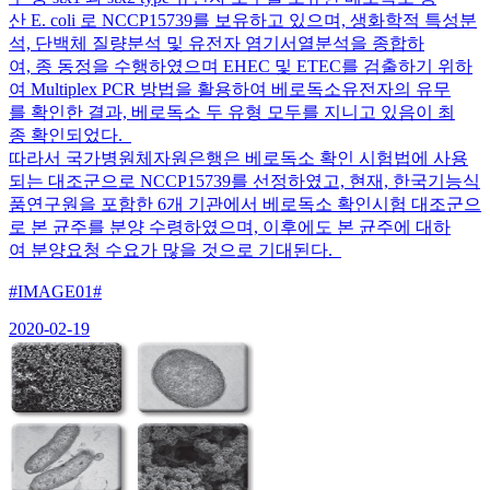
산 E. coli 로 NCCP15739를 보유하고 있으며, 생화학적 특성분
석, 단백체 질량분석 및 유전자 염기서열분석을 종합하
여, 종 동정을 수행하였으며 EHEC 및 ETEC를 검출하기 위하
여 Multiplex PCR 방법을 활용하여 베로독소유전자의 유무
를 확인한 결과, 베로독소 두 유형 모두를 지니고 있음이 최
종 확인되었다.
따라서 국가병원체자원은행은 베로독소 확인 시험법에 사용
되는 대조군으로 NCCP15739를 선정하였고, 현재, 한국기능식
품연구원을 포함한 6개 기관에서 베로독소 확인시험 대조군으
로 본 균주를 분양 수령하였으며, 이후에도 본 균주에 대하
여 분양요청 수요가 많을 것으로 기대된다.
#IMAGE01#
2020-02-19