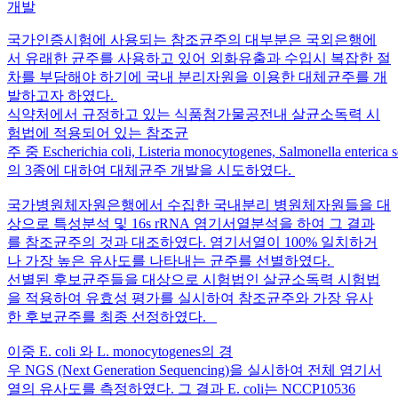
개발
국가인증시험에 사용되는 참조균주의 대부분은 국외은행에
서 유래한 균주를 사용하고 있어 외화유출과 수입시 복잡한 절
차를 부담해야 하기에 국내 분리자원을 이용한 대체균주를 개
발하고자 하였다.
식약처에서 규정하고 있는 식품첨가물공전내 살균소독력 시
험법에 적용되어 있는 참조균
주 중 Escherichia coli, Listeria monocytogenes, Salmonella enterica
의 3종에 대하여 대체균주 개발을 시도하였다.
국가병원체자원은행에서 수집한 국내분리 병원체자원들을 대
상으로 특성분석 및 16s rRNA 염기서열분석을 하여 그 결과
를 참조균주의 것과 대조하였다. 염기서열이 100% 일치하거
나 가장 높은 유사도를 나타내는 균주를 선별하였다.
선별된 후보균주들을 대상으로 시험법인 살균소독력 시험법
을 적용하여 유효성 평가를 실시하여 참조균주와 가장 유사
한 후보균주를 최종 선정하였다.
이중 E. coli 와 L. monocytogenes의 경
우 NGS (Next Generation Sequencing)을 실시하여 전체 염기서
열의 유사도를 측정하였다. 그 결과 E. coli는 NCCP10536