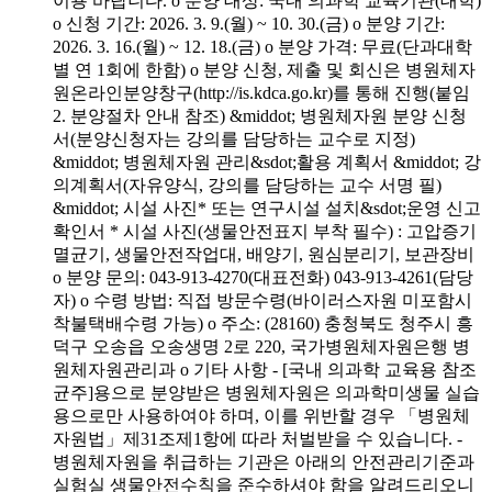
이용 바랍니다. o 분양 대상: 국내 의과학 교육기관(대학)
o 신청 기간: 2026. 3. 9.(월) ~ 10. 30.(금) o 분양 기간:
2026. 3. 16.(월) ~ 12. 18.(금) o 분양 가격: 무료(단과대학
별 연 1회에 한함) o 분양 신청, 제출 및 회신은 병원체자
원온라인분양창구(http://is.kdca.go.kr)를 통해 진행(붙임
2. 분양절차 안내 참조) &middot; 병원체자원 분양 신청
서(분양신청자는 강의를 담당하는 교수로 지정)
&middot; 병원체자원 관리&sdot;활용 계획서 &middot; 강
의계획서(자유양식, 강의를 담당하는 교수 서명 필)
&middot; 시설 사진* 또는 연구시설 설치&sdot;운영 신고
확인서 * 시설 사진(생물안전표지 부착 필수) : 고압증기
멸균기, 생물안전작업대, 배양기, 원심분리기, 보관장비
o 분양 문의: 043-913-4270(대표전화) 043-913-4261(담당
자) o 수령 방법: 직접 방문수령(바이러스자원 미포함시
착불택배수령 가능) o 주소: (28160) 충청북도 청주시 흥
덕구 오송읍 오송생명 2로 220, 국가병원체자원은행 병
원체자원관리과 o 기타 사항 - [국내 의과학 교육용 참조
균주]용으로 분양받은 병원체자원은 의과학미생물 실습
용으로만 사용하여야 하며, 이를 위반할 경우 「병원체
자원법」제31조제1항에 따라 처벌받을 수 있습니다. -
병원체자원을 취급하는 기관은 아래의 안전관리기준과
실험실 생물안전수칙을 준수하셔야 함을 알려드리오니