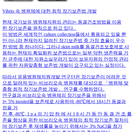
Vibrio 속 병원체에 대한 최적 장기보존법 개발
현재 국가보유 병원체자원의 관리는 동결건조방법을 이용
한 장기보존을 원칙으로 하고 있다.
이 방법은 세계적인 culture collection들에서 통용되고 있을 뿐
만 아니라 현재까지 알려진 장기보존법 중 가장 효율이 우수
한 방법 중 하나이다. 그러나 skim milk를 동결건조보호제로 사
용하는 현재의 획일화된 보존법으로는 일부 약한 생존력을 가
진 균주에 대한 자원소실우려가 있어 보유자원의 안정적 관리
를 위한 자원맞춤형 보존법 개발이 요구되고 있는 실정이다.
따라서 유용병원체자원개발 연구단은 장기보존이 어려운 것
으로 알려져 있는 비브리오속 병원체를 대상으로 「병원체 맞
춤형 최적 장기보존법 개발」 연구를 수행하였다.
연구결과 비브리오속 병원체의 장기보존을 위해서
는 5% inositol을 보존제로 사용하여 -80℃에서 18시간 동결과
정을 거
친 후 -80℃, 1 p a 의 기 압 하 에 서 1 8 시 간 동 안 동 결 건 조
존율 향상을 위한 비브리오속 병원체의 최적 장기보존 절차이
며 장기보존 후 재생률을 높이기 위해서는 3% NaCl을 첨가