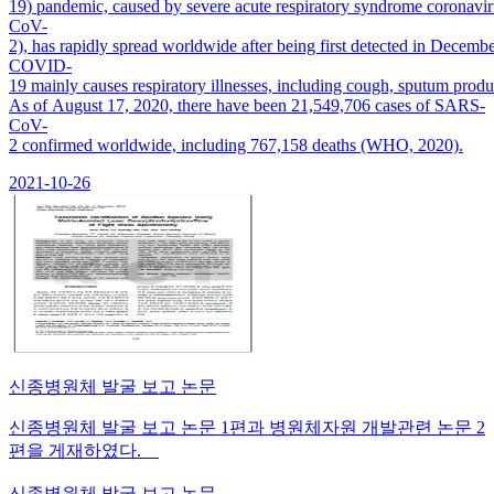
19) pandemic, caused by severe acute respiratory syndrome coronavi
CoV-
2), has rapidly spread worldwide after being first detected in Decembe
COVID-
19 mainly causes respiratory illnesses, including cough, sputum pro
As of August 17, 2020, there have been 21,549,706 cases of SARS-
CoV-
2 confirmed worldwide, including 767,158 deaths (WHO, 2020).
2021-10-26
신종병원체 발굴 보고 논문
신종병원체 발굴 보고 논문 1편과 병원체자원 개발관련 논문 2
편을 게재하였다.
신종병원체 발굴 보고 논문