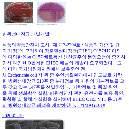
병원성대장균 패널개발
식품의약품안전처 고시 “제 213-2204호 : 식품의 기준 및 규
격 개정”에 근거하여 장출혈성대장균(EHEC) O157:H7 이외
에 다양한 Non O157 베로톡신 생산균주의 분양요청이 증가하
면서 다양한 O혈청형 EHEC 패널의 개발이 요구되었다. 그
에 따라 국가병원체자원에서 보유중인 전
체 Escherichia coli 자 원 중 수인성질환과에서 연도별로 기탁
한 병원성대장균 513주 중 분리정보 등 자원의 기본정보를 모
두 갖고 있는 147주를 선별하였다. 기탁정보 및 품질 확인
을 위해 생화학적 실험, 병원성인자 관련 유전자를 보유 확인,
혈청형 및 항체가 실험을 실시하여 EHEC O103 VT1 등 31주
의 병원성대장균 패널을 개발하였다. #IMAGE01#
2020-02-19