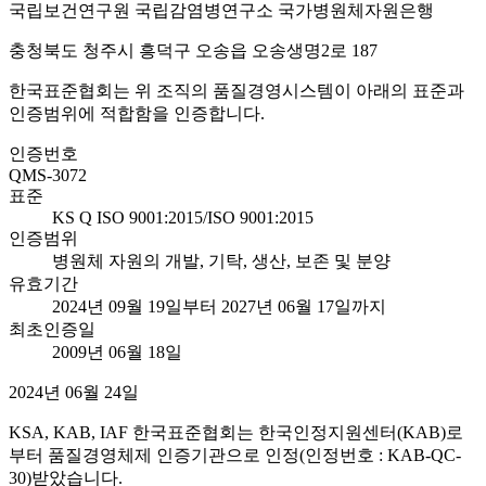
국립보건연구원 국립감염병연구소 국가병원체자원은행
충청북도 청주시 흥덕구 오송읍 오송생명2로 187
한국표준협회는 위 조직의 품질경영시스템이 아래의 표준과
인증범위에 적합함을 인증합니다.
인증번호
QMS-3072
표준
KS Q ISO 9001:2015/ISO 9001:2015
인증범위
병원체 자원의 개발, 기탁, 생산, 보존 및 분양
유효기간
2024년 09월 19일부터 2027년 06월 17일까지
최초인증일
2009년 06월 18일
2024년 06월 24일
KSA, KAB, IAF 한국표준협회는 한국인정지원센터(KAB)로
부터 품질경영체제 인증기관으로 인정(인정번호 : KAB-QC-
30)받았습니다.