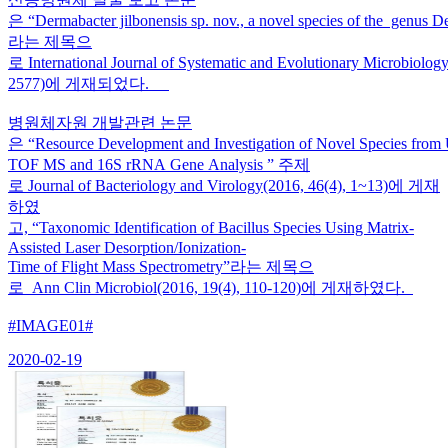
은 “Dermabacter jilbonensis sp. nov., a novel species of the genus D
라는 제목으
로 International Journal of Systematic and Evolutionary Microbiolo
2577)에 게재되었다.
병원체자원 개발관련 논문
은 “Resource Development and Investigation of Novel Species fro
TOF MS and 16S rRNA Gene Analysis ” 주제
로 Journal of Bacteriology and Virology(2016, 46(4), 1~13)에 게재
하였
고, “Taxonomic Identification of Bacillus Species Using Matrix-
Assisted Laser Desorption/Ionization-
Time of Flight Mass Spectrometry”라는 제목으
로 Ann Clin Microbiol(2016, 19(4), 110-120)에 게재하였다.
#IMAGE01#
2020-02-19