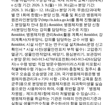
이용 바랍니다. o 분양 대상: 국내 의과학 교육기관(대학)
o 신청 기간: 2026. 3. 9.(월) ~ 10. 30.(금) o 분양 기간:
2026. 3. 16.(월) ~ 12. 18.(금) o 분양 가격: 무료(단과대학
별 연 1회에 한함) o 분양 신청, 제출 및 회신은 병원체자
원온라인분양창구(http://is.kdca.go.kr)를 통해 진행(붙임
2. 분양절차 안내 참조) &middot; 병원체자원 분양 신청
서(분양신청자는 강의를 담당하는 교수로 지정)
&middot; 병원체자원 관리&sdot;활용 계획서 &middot; 강
의계획서(자유양식, 강의를 담당하는 교수 서명 필)
&middot; 시설 사진* 또는 연구시설 설치&sdot;운영 신고
확인서 * 시설 사진(생물안전표지 부착 필수) : 고압증기
멸균기, 생물안전작업대, 배양기, 원심분리기, 보관장비
o 분양 문의: 043-913-4270(대표전화) 043-913-4261(담당
자) o 수령 방법: 직접 방문수령(바이러스자원 미포함시
착불택배수령 가능) o 주소: (28160) 충청북도 청주시 흥
덕구 오송읍 오송생명 2로 220, 국가병원체자원은행 병
원체자원관리과 o 기타 사항 - [국내 의과학 교육용 참조
균주]용으로 분양받은 병원체자원은 의과학미생물 실습
용으로만 사용하여야 하며, 이를 위반할 경우 「병원체
자원법」제31조제1항에 따라 처벌받을 수 있습니다. -
병원체자원을 취급하는 기관은 아래의 안전관리기준과
실험실 생물안전수칙을 준수하셔야 함을 알려드리오니