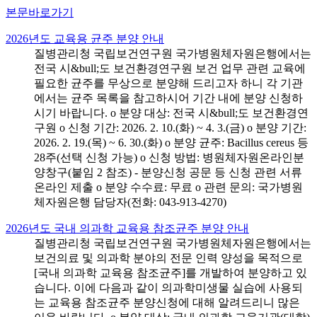
본문바로가기
2026년도 교육용 균주 분양 안내
질병관리청 국립보건연구원 국가병원체자원은행에서는
전국 시&bull;도 보건환경연구원 보건 업무 관련 교육에
필요한 균주를 무상으로 분양해 드리고자 하니 각 기관
에서는 균주 목록을 참고하시어 기간 내에 분양 신청하
시기 바랍니다. o 분양 대상: 전국 시&bull;도 보건환경연
구원 o 신청 기간: 2026. 2. 10.(화) ~ 4. 3.(금) o 분양 기간:
2026. 2. 19.(목) ~ 6. 30.(화) o 분양 균주: Bacillus cereus 등
28주(선택 신청 가능) o 신청 방법: 병원체자원온라인분
양창구(붙임 2 참조) - 분양신청 공문 등 신청 관련 서류
온라인 제출 o 분양 수수료: 무료 o 관련 문의: 국가병원
체자원은행 담당자(전화: 043-913-4270)
2026년도 국내 의과학 교육용 참조균주 분양 안내
질병관리청 국립보건연구원 국가병원체자원은행에서는
보건의료 및 의과학 분야의 전문 인력 양성을 목적으로
[국내 의과학 교육용 참조균주]를 개발하여 분양하고 있
습니다. 이에 다음과 같이 의과학미생물 실습에 사용되
는 교육용 참조균주 분양신청에 대해 알려드리니 많은