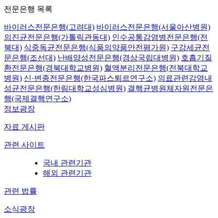
전문은행 목록
바이러스전문은행(고려대)
바이러스전문은행(서울아산병원)
의진균전문은행(가톨릭관동대)
인수공통감염병전문은행(전
북대)
식중독균전문은행(식품의약품안전평가원)
구강세균전
문은행(조선대)
난배양성전문은행(경상국립대병원)
호흡기질
환전문은행(경북대학교병원)
혈액분리전문은행(전북대학교
병원)
신·변종전문은행(한국파스퇴르연구소)
의료관련감염내
성균전문은행(한림대학교성심병원)
결핵균병원체자원전문은
행(국제결핵연구소)
정보광장
자료 게시판
관련 사이트
국내 관련기관
해외 관련기관
관련 법률
소식광장