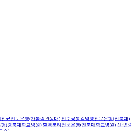
의진균전문은행(가톨릭관동대)
인수공통감염병전문은행(전북대)
행(경북대학교병원)
혈액분리전문은행(전북대학교병원)
신·변
구소)