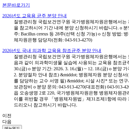
본문바로가기
2026년도 교육용 균주 분양 안내
질병관리청 국립보건연구원 국가병원체자원은행에서는 전국 
을 참고하시어 기간 내에 분양 신청하시기 바랍니다. o 분양 대상: 전국 시
주: Bacillus cereus 등 28주(선택 신청 가능) o 
체자원은행 담당자(전화: 043-913-4270)
2026년도 국내 의과학 교육용 참조균주 분양 안내
질병관리청 국립보건연구원 국가병원체자원은행에서는 보건의
음과 같이 의과학미생물 실습에 사용되는 교육용 참조균주 분양신청
30.(금) o 분양 기간: 2026. 3. 16.(월) ~ 12. 18.(
2. 분양절차 안내 참조) &middot; 병원체자원 분양 신청
를 담당하는 교수 서명 필) &middot; 시설 사진* 또는
보관장비 o 분양 문의: 043-913-4270(대표전화) 043-
읍 오송생명 2로 220, 국가병원체자원은행 병원체자원관
이를 위반할 경우 「병원체자원법」제31조제1항에 따라 
드리오니 참고하시기 바랍니다.
이전
다음
메뉴열기