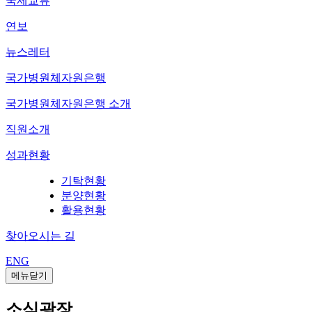
국제교류
연보
뉴스레터
국가병원체자원은행
국가병원체자원은행 소개
직원소개
성과현황
기탁현황
분양현황
활용현황
찾아오시는 길
ENG
메뉴닫기
소식광장