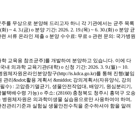
균주를 무상으로 분양해 드리고자 하니 각 기관에서는 균주 목록
(금) o 분양 기간: 2026. 2. 19.(목) ~ 6. 30.(화) o 분양 균
청 관련 서류 온라인 제출 o 분양 수수료: 무료 o 관련 문의: 국가병원
학 교육용 참조균주]를 개발하여 분양하고 있습니다. 이에 다
육기관(대학) o 신청 기간: 2026. 3. 9.(월) ~ 10.
은 병원체자원온라인분양창구(http://is.kdca.go.kr)를 통해 진행(붙임
 관리&sdot;활용 계획서 &middot; 강의계획서(자유양식, 강의
착 필수) : 고압증기멸균기, 생물안전작업대, 배양기, 원심분리기,
 착불택배수령 가능) o 주소: (28160) 충청북도 청주시 흥덕구 오송
양받은 병원체자원은 의과학미생물 실습용으로만 사용하여야 하며,
의 안전관리기준과 실험실 생물안전수칙을 준수하셔야 함을 알려