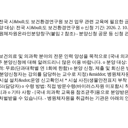
시&bull;도 보건환경연구원 보건 업무 관련 교육에 필요한 
&bull;도 보건환경연구원 o 신청 기간: 2026. 2. 10.(화) ~ 4. 3.
신청 방법: 병원체자원온라인분양창구(붙임 2 참조) - 분양신청 공문 등 신
료 및 의과학 분야의 전문 인력 양성을 목적으로 [국내 의과
에 대해 알려드리니 많은 이용 바랍니다. o 분양 대상: 국내 의과학 교
금) o 분양 가격: 무료(단과대학별 연 1회에 한함) o 분양 신청, 제출 및 회신
서(분양신청자는 강의를 담당하는 교수로 지정) &middot; 병원체자원
 연구시설 설치&sdot;운영 신고확인서 * 시설 사진(생물안전표지 부
913-4261(담당자) o 수령 방법: 직접 방문수령(바이러스자원 미포함시
리과 o 기타 사항 - [국내 의과학 교육용 참조균주]용으로 분
처벌받을 수 있습니다. - 병원체자원을 취급하는 기관은 아래