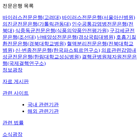
전문은행 목록
바이러스전문은행(고려대)
바이러스전문은행(서울아산병원)
의진균전문은행(가톨릭관동대)
인수공통감염병전문은행(전
북대)
식중독균전문은행(식품의약품안전평가원)
구강세균전
문은행(조선대)
난배양성전문은행(경상국립대병원)
호흡기질
환전문은행(경북대학교병원)
혈액분리전문은행(전북대학교
병원)
신·변종전문은행(한국파스퇴르연구소)
의료관련감염내
성균전문은행(한림대학교성심병원)
결핵균병원체자원전문은
행(국제결핵연구소)
정보광장
자료 게시판
관련 사이트
국내 관련기관
해외 관련기관
관련 법률
소식광장