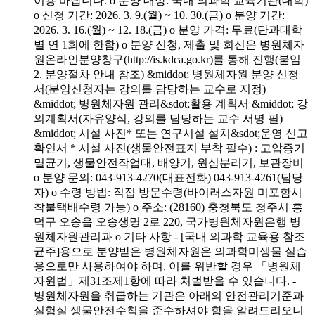
이용 바랍니다. o 분양 대상: 국내 의과학 교육기관(대학)
o 신청 기간: 2026. 3. 9.(월) ~ 10. 30.(금) o 분양 기간:
2026. 3. 16.(월) ~ 12. 18.(금) o 분양 가격: 무료(단과대학
별 연 1회에 한함) o 분양 신청, 제출 및 회신은 병원체자
원온라인분양창구(http://is.kdca.go.kr)를 통해 진행(붙임
2. 분양절차 안내 참조) &middot; 병원체자원 분양 신청
서(분양신청자는 강의를 담당하는 교수로 지정)
&middot; 병원체자원 관리&sdot;활용 계획서 &middot; 강
의계획서(자유양식, 강의를 담당하는 교수 서명 필)
&middot; 시설 사진* 또는 연구시설 설치&sdot;운영 신고
확인서 * 시설 사진(생물안전표지 부착 필수) : 고압증기
멸균기, 생물안전작업대, 배양기, 원심분리기, 보관장비
o 분양 문의: 043-913-4270(대표전화) 043-913-4261(담당
자) o 수령 방법: 직접 방문수령(바이러스자원 미포함시
착불택배수령 가능) o 주소: (28160) 충청북도 청주시 흥
덕구 오송읍 오송생명 2로 220, 국가병원체자원은행 병
원체자원관리과 o 기타 사항 - [국내 의과학 교육용 참조
균주]용으로 분양받은 병원체자원은 의과학미생물 실습
용으로만 사용하여야 하며, 이를 위반할 경우 「병원체
자원법」제31조제1항에 따라 처벌받을 수 있습니다. -
병원체자원을 취급하는 기관은 아래의 안전관리기준과
실험실 생물안전수칙을 준수하셔야 함을 알려드리오니