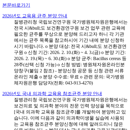
본문바로가기
2026년도 교육용 균주 분양 안내
질병관리청 국립보건연구원 국가병원체자원은행에서는
전국 시&bull;도 보건환경연구원 보건 업무 관련 교육에
필요한 균주를 무상으로 분양해 드리고자 하니 각 기관
에서는 균주 목록을 참고하시어 기간 내에 분양 신청하
시기 바랍니다. o 분양 대상: 전국 시&bull;도 보건환경연
구원 o 신청 기간: 2026. 2. 10.(화) ~ 4. 3.(금) o 분양 기간:
2026. 2. 19.(목) ~ 6. 30.(화) o 분양 균주: Bacillus cereus 등
28주(선택 신청 가능) o 신청 방법: 병원체자원온라인분
양창구(붙임 2 참조) - 분양신청 공문 등 신청 관련 서류
온라인 제출 o 분양 수수료: 무료 o 관련 문의: 국가병원
체자원은행 담당자(전화: 043-913-4270)
2026년도 국내 의과학 교육용 참조균주 분양 안내
질병관리청 국립보건연구원 국가병원체자원은행에서는
보건의료 및 의과학 분야의 전문 인력 양성을 목적으로
[국내 의과학 교육용 참조균주]를 개발하여 분양하고 있
습니다. 이에 다음과 같이 의과학미생물 실습에 사용되
는 교육용 참조균주 분양신청에 대해 알려드리니 많은