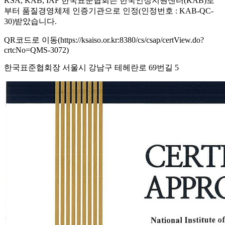
KSA, KAB, IAF 한국표준협회는 한국인정지원센터(KAB)로
부터 품질경영체제 인증기관으로 인정(인정번호 : KAB-QC-
30)받았습니다.
QR코드로 이동(https://ksaiso.or.kr:8380/cs/csap/certView.do?
crtcNo=QMS-3072)
한국표준협회장 서울시 강남구 테헤란로 69번길 5