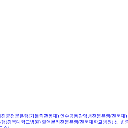
의진균전문은행(가톨릭관동대)
인수공통감염병전문은행(전북대)
행(경북대학교병원)
혈액분리전문은행(전북대학교병원)
신·변
구소)