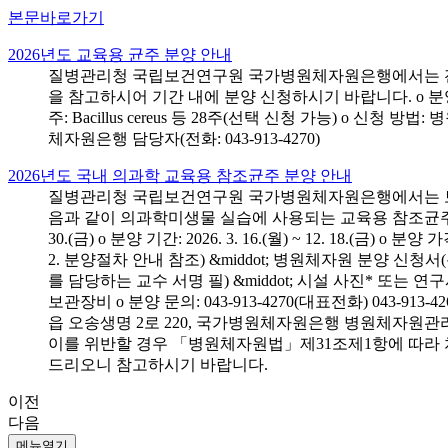
본문바로가기
2026년도 교육용 균주 분양 안내
질병관리청 국립보건연구원 국가병원체자원은행에서는 전국 
을 참고하시어 기간 내에 분양 신청하시기 바랍니다. o 분양 대상: 전국 시
주: Bacillus cereus 등 28주(선택 신청 가능) o 
체자원은행 담당자(전화: 043-913-4270)
2026년도 국내 의과학 교육용 참조균주 분양 안내
질병관리청 국립보건연구원 국가병원체자원은행에서는 보건의
음과 같이 의과학미생물 실습에 사용되는 교육용 참조균주 분양신청
30.(금) o 분양 기간: 2026. 3. 16.(월) ~ 12. 18.(
2. 분양절차 안내 참조) &middot; 병원체자원 분양 신청
를 담당하는 교수 서명 필) &middot; 시설 사진* 또는
보관장비 o 분양 문의: 043-913-4270(대표전화) 043-
읍 오송생명 2로 220, 국가병원체자원은행 병원체자원관
이를 위반할 경우 「병원체자원법」제31조제1항에 따라 
드리오니 참고하시기 바랍니다.
이전
다음
메뉴열기