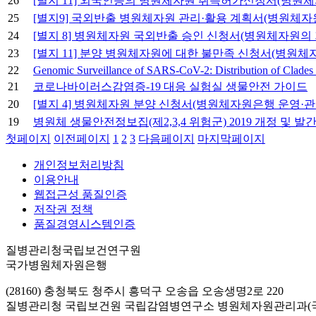
26
[별지 11] 외국인등의 병원체자원 취득허가신청서(병원체
25
[별지9] 국외반출 병원체자원 관리·활용 계획서(병원체자
24
[별지 8] 병원체자원 국외반출 승인 신청서(병원체자원의 
23
[별지 11] 분양 병원체자원에 대한 불만족 신청서(병원체
22
Genomic Surveillance of SARS-CoV-2: Distribution of Clades 
21
코로나바이러스감염증-19 대응 실험실 생물안전 가이드
20
[별지 4] 병원체자원 분양 신청서(병원체자원은행 운영·관
19
병원체 생물안전정보집(제2,3,4 위험군) 2019 개정 및 발
첫페이지
이전페이지
1
2
3
다음페이지
마지막페이지
개인정보처리방침
이용안내
웹접근성 품질인증
저작권 정책
품질경영시스템인증
질병관리청국립보건연구원
국가병원체자원은행
(28160) 충청북도 청주시 흥덕구 오송읍 오송생명2로 220
질병관리청 국립보건원 국립감염병연구소 병원체자원관리과(