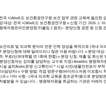
시&bull;도 보건환경연구원 보건 업무 관련 교육에 필요한 
&bull;도 보건환경연구원 o 신청 기간: 2026. 2. 10.(화) ~ 4. 3.
신청 방법: 병원체자원온라인분양창구(붙임 2 참조) - 분양신청 공문 등 신
료 및 의과학 분야의 전문 인력 양성을 목적으로 [국내 의과
에 대해 알려드리니 많은 이용 바랍니다. o 분양 대상: 국내 의과학 교
금) o 분양 가격: 무료(단과대학별 연 1회에 한함) o 분양 신청, 제출 및 회신
서(분양신청자는 강의를 담당하는 교수로 지정) &middot; 병원체자원
 연구시설 설치&sdot;운영 신고확인서 * 시설 사진(생물안전표지 부
913-4261(담당자) o 수령 방법: 직접 방문수령(바이러스자원 미포함시
리과 o 기타 사항 - [국내 의과학 교육용 참조균주]용으로 분
처벌받을 수 있습니다. - 병원체자원을 취급하는 기관은 아래