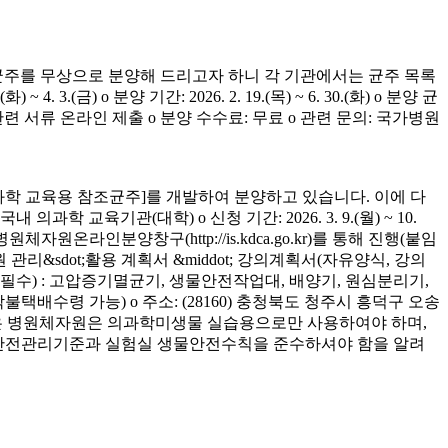
균주를 무상으로 분양해 드리고자 하니 각 기관에서는 균주 목록
(금) o 분양 기간: 2026. 2. 19.(목) ~ 6. 30.(화) o 분양 균
청 관련 서류 온라인 제출 o 분양 수수료: 무료 o 관련 문의: 국가병원
학 교육용 참조균주]를 개발하여 분양하고 있습니다. 이에 다
육기관(대학) o 신청 기간: 2026. 3. 9.(월) ~ 10.
은 병원체자원온라인분양창구(http://is.kdca.go.kr)를 통해 진행(붙임
 관리&sdot;활용 계획서 &middot; 강의계획서(자유양식, 강의
착 필수) : 고압증기멸균기, 생물안전작업대, 배양기, 원심분리기,
 착불택배수령 가능) o 주소: (28160) 충청북도 청주시 흥덕구 오송
양받은 병원체자원은 의과학미생물 실습용으로만 사용하여야 하며,
의 안전관리기준과 실험실 생물안전수칙을 준수하셔야 함을 알려