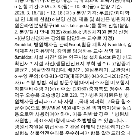
이용 바랍니다. o 분양 대상: 국내 의과학 교육기관(대학)
o 신청 기간: 2026. 3. 9.(월) ~ 10. 30.(금) o 분양 기간:
2026. 3. 16.(월) ~ 12. 18.(금) o 분양 가격: 무료(단과대학
별 연 1회에 한함) o 분양 신청, 제출 및 회신은 병원체자
원온라인분양창구(http://is.kdca.go.kr)를 통해 진행(붙임
2. 분양절차 안내 참조) &middot; 병원체자원 분양 신청
서(분양신청자는 강의를 담당하는 교수로 지정)
&middot; 병원체자원 관리&sdot;활용 계획서 &middot; 강
의계획서(자유양식, 강의를 담당하는 교수 서명 필)
&middot; 시설 사진* 또는 연구시설 설치&sdot;운영 신고
확인서 * 시설 사진(생물안전표지 부착 필수) : 고압증기
멸균기, 생물안전작업대, 배양기, 원심분리기, 보관장비
o 분양 문의: 043-913-4270(대표전화) 043-913-4261(담당
자) o 수령 방법: 직접 방문수령(바이러스자원 미포함시
착불택배수령 가능) o 주소: (28160) 충청북도 청주시 흥
덕구 오송읍 오송생명 2로 220, 국가병원체자원은행 병
원체자원관리과 o 기타 사항 - [국내 의과학 교육용 참조
균주]용으로 분양받은 병원체자원은 의과학미생물 실습
용으로만 사용하여야 하며, 이를 위반할 경우 「병원체
자원법」제31조제1항에 따라 처벌받을 수 있습니다. -
병원체자원을 취급하는 기관은 아래의 안전관리기준과
실험실 생물안전수칙을 준수하셔야 함을 알려드리오니