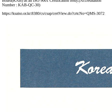
Board(KAB) as an ISO 9001 Certification body.(Accreditation
Number : KAB-QC-30)
https://ksaiso.or.kr:8380/cs/csap/certView.do?crtcNo=QMS-3072