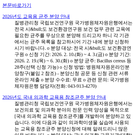
본문바로가기
2026년도 교육용 균주 분양 안내
질병관리청 국립보건연구원 국가병원체자원은행에서는
전국 시&bull;도 보건환경연구원 보건 업무 관련 교육에
필요한 균주를 무상으로 분양해 드리고자 하니 각 기관
에서는 균주 목록을 참고하시어 기간 내에 분양 신청하
시기 바랍니다. o 분양 대상: 전국 시&bull;도 보건환경연
구원 o 신청 기간: 2026. 2. 10.(화) ~ 4. 3.(금) o 분양 기간:
2026. 2. 19.(목) ~ 6. 30.(화) o 분양 균주: Bacillus cereus 등
28주(선택 신청 가능) o 신청 방법: 병원체자원온라인분
양창구(붙임 2 참조) - 분양신청 공문 등 신청 관련 서류
온라인 제출 o 분양 수수료: 무료 o 관련 문의: 국가병원
체자원은행 담당자(전화: 043-913-4270)
2026년도 국내 의과학 교육용 참조균주 분양 안내
질병관리청 국립보건연구원 국가병원체자원은행에서는
보건의료 및 의과학 분야의 전문 인력 양성을 목적으로
[국내 의과학 교육용 참조균주]를 개발하여 분양하고 있
습니다. 이에 다음과 같이 의과학미생물 실습에 사용되
는 교육용 참조균주 분양신청에 대해 알려드리니 많은