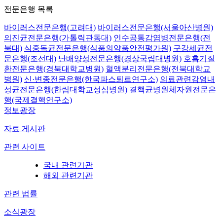
전문은행 목록
바이러스전문은행(고려대)
바이러스전문은행(서울아산병원)
의진균전문은행(가톨릭관동대)
인수공통감염병전문은행(전
북대)
식중독균전문은행(식품의약품안전평가원)
구강세균전
문은행(조선대)
난배양성전문은행(경상국립대병원)
호흡기질
환전문은행(경북대학교병원)
혈액분리전문은행(전북대학교
병원)
신·변종전문은행(한국파스퇴르연구소)
의료관련감염내
성균전문은행(한림대학교성심병원)
결핵균병원체자원전문은
행(국제결핵연구소)
정보광장
자료 게시판
관련 사이트
국내 관련기관
해외 관련기관
관련 법률
소식광장