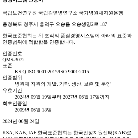
국립보건연구원 국립감염병연구소 국가병원체자원은행
충청북도 청주시 흥덕구 오송읍 오송생명2로 187
한국표준협회는 위 조직의 품질경영시스템이 아래의 표준과
인증범위에 적합함을 인증합니다.
인증번호
QMS-3072
표준
KS Q ISO 9001:2015/ISO 9001:2015
인증범위
병원체 자원의 개발, 기탁, 생산, 보존 및 분양
유효기간
2024년 09월 19일부터 2027년 06월 17일까지
최초인증일
2009년 06월 18일
2024년 06월 24일
KSA, KAB, IAF 한국표준협회는 한국인정지원센터(KAB)로