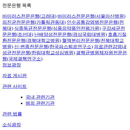
전문은행 목록
바이러스전문은행(고려대)
바이러스전문은행(서울아산병원)
의진균전문은행(가톨릭관동대)
인수공통감염병전문은행(전
북대)
식중독균전문은행(식품의약품안전평가원)
구강세균전
문은행(조선대)
난배양성전문은행(경상국립대병원)
호흡기질
환전문은행(경북대학교병원)
혈액분리전문은행(전북대학교
병원)
신·변종전문은행(한국파스퇴르연구소)
의료관련감염내
성균전문은행(한림대학교성심병원)
결핵균병원체자원전문은
행(국제결핵연구소)
정보광장
자료 게시판
관련 사이트
국내 관련기관
해외 관련기관
관련 법률
소식광장