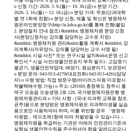
이용 바랍니다. o 분양 대상: 국내 의과학 교육기관(대학)
o 신청 기간: 2026. 3. 9.(월) ~ 10. 30.(금) o 분양 기간:
2026. 3. 16.(월) ~ 12. 18.(금) o 분양 가격: 무료(단과대학
별 연 1회에 한함) o 분양 신청, 제출 및 회신은 병원체자
원온라인분양창구(http://is.kdca.go.kr)를 통해 진행(붙임
2. 분양절차 안내 참조) &middot; 병원체자원 분양 신청
서(분양신청자는 강의를 담당하는 교수로 지정)
&middot; 병원체자원 관리&sdot;활용 계획서 &middot; 강
의계획서(자유양식, 강의를 담당하는 교수 서명 필)
&middot; 시설 사진* 또는 연구시설 설치&sdot;운영 신고
확인서 * 시설 사진(생물안전표지 부착 필수) : 고압증기
멸균기, 생물안전작업대, 배양기, 원심분리기, 보관장비
o 분양 문의: 043-913-4270(대표전화) 043-913-4261(담당
자) o 수령 방법: 직접 방문수령(바이러스자원 미포함시
착불택배수령 가능) o 주소: (28160) 충청북도 청주시 흥
덕구 오송읍 오송생명 2로 220, 국가병원체자원은행 병
원체자원관리과 o 기타 사항 - [국내 의과학 교육용 참조
균주]용으로 분양받은 병원체자원은 의과학미생물 실습
용으로만 사용하여야 하며, 이를 위반할 경우 「병원체
자원법」제31조제1항에 따라 처벌받을 수 있습니다. -
병원체자원을 취급하는 기관은 아래의 안전관리기준과
실험실 생물안전수칙을 준수하셔야 함을 알려드리오니