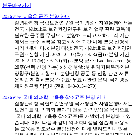
본문바로가기
2026년도 교육용 균주 분양 안내
질병관리청 국립보건연구원 국가병원체자원은행에서는
전국 시&bull;도 보건환경연구원 보건 업무 관련 교육에
필요한 균주를 무상으로 분양해 드리고자 하니 각 기관
에서는 균주 목록을 참고하시어 기간 내에 분양 신청하
시기 바랍니다. o 분양 대상: 전국 시&bull;도 보건환경연
구원 o 신청 기간: 2026. 2. 10.(화) ~ 4. 3.(금) o 분양 기간:
2026. 2. 19.(목) ~ 6. 30.(화) o 분양 균주: Bacillus cereus 등
28주(선택 신청 가능) o 신청 방법: 병원체자원온라인분
양창구(붙임 2 참조) - 분양신청 공문 등 신청 관련 서류
온라인 제출 o 분양 수수료: 무료 o 관련 문의: 국가병원
체자원은행 담당자(전화: 043-913-4270)
2026년도 국내 의과학 교육용 참조균주 분양 안내
질병관리청 국립보건연구원 국가병원체자원은행에서는
보건의료 및 의과학 분야의 전문 인력 양성을 목적으로
[국내 의과학 교육용 참조균주]를 개발하여 분양하고 있
습니다. 이에 다음과 같이 의과학미생물 실습에 사용되
는 교육용 참조균주 분양신청에 대해 알려드리니 많은