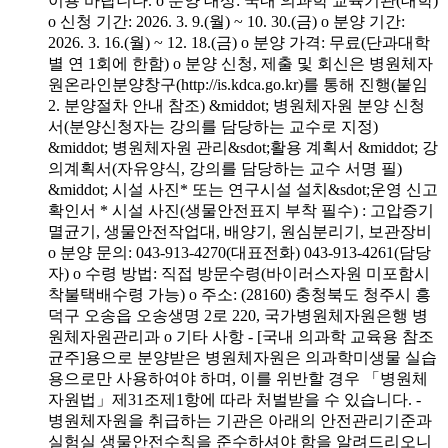
이용 바랍니다. o 분양 대상: 국내 의과학 교육기관(대학)
o 신청 기간: 2026. 3. 9.(월) ~ 10. 30.(금) o 분양 기간:
2026. 3. 16.(월) ~ 12. 18.(금) o 분양 가격: 무료(단과대학
별 연 1회에 한함) o 분양 신청, 제출 및 회신은 병원체자
원온라인분양창구(http://is.kdca.go.kr)를 통해 진행(붙임
2. 분양절차 안내 참조) &middot; 병원체자원 분양 신청
서(분양신청자는 강의를 담당하는 교수로 지정)
&middot; 병원체자원 관리&sdot;활용 계획서 &middot; 강
의계획서(자유양식, 강의를 담당하는 교수 서명 필)
&middot; 시설 사진* 또는 연구시설 설치&sdot;운영 신고
확인서 * 시설 사진(생물안전표지 부착 필수) : 고압증기
멸균기, 생물안전작업대, 배양기, 원심분리기, 보관장비
o 분양 문의: 043-913-4270(대표전화) 043-913-4261(담당
자) o 수령 방법: 직접 방문수령(바이러스자원 미포함시
착불택배수령 가능) o 주소: (28160) 충청북도 청주시 흥
덕구 오송읍 오송생명 2로 220, 국가병원체자원은행 병
원체자원관리과 o 기타 사항 - [국내 의과학 교육용 참조
균주]용으로 분양받은 병원체자원은 의과학미생물 실습
용으로만 사용하여야 하며, 이를 위반할 경우 「병원체
자원법」제31조제1항에 따라 처벌받을 수 있습니다. -
병원체자원을 취급하는 기관은 아래의 안전관리기준과
실험실 생물안전수칙을 준수하셔야 함을 알려드리오니