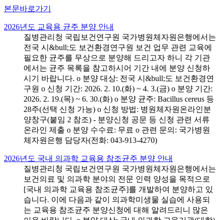
본문바로가기
2026년도 교육용 균주 분양 안내
질병관리청 국립보건연구원 국가병원체자원은행에서는
전국 시&bull;도 보건환경연구원 보건 업무 관련 교육에
필요한 균주를 무상으로 분양해 드리고자 하니 각 기관
에서는 균주 목록을 참고하시어 기간 내에 분양 신청하
시기 바랍니다. o 분양 대상: 전국 시&bull;도 보건환경연
구원 o 신청 기간: 2026. 2. 10.(화) ~ 4. 3.(금) o 분양 기간:
2026. 2. 19.(목) ~ 6. 30.(화) o 분양 균주: Bacillus cereus 등
28주(선택 신청 가능) o 신청 방법: 병원체자원온라인분
양창구(붙임 2 참조) - 분양신청 공문 등 신청 관련 서류
온라인 제출 o 분양 수수료: 무료 o 관련 문의: 국가병원
체자원은행 담당자(전화: 043-913-4270)
2026년도 국내 의과학 교육용 참조균주 분양 안내
질병관리청 국립보건연구원 국가병원체자원은행에서는
보건의료 및 의과학 분야의 전문 인력 양성을 목적으로
[국내 의과학 교육용 참조균주]를 개발하여 분양하고 있
습니다. 이에 다음과 같이 의과학미생물 실습에 사용되
는 교육용 참조균주 분양신청에 대해 알려드리니 많은