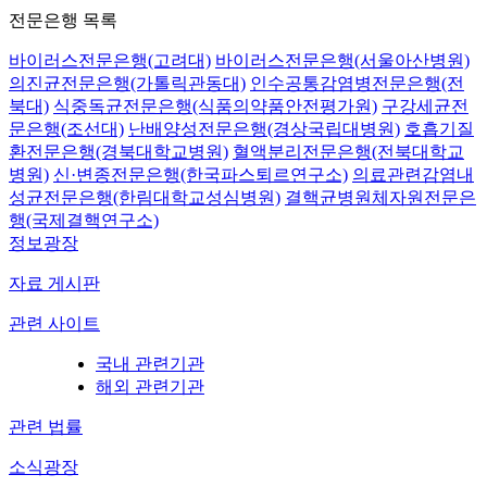
전문은행 목록
바이러스전문은행(고려대)
바이러스전문은행(서울아산병원)
의진균전문은행(가톨릭관동대)
인수공통감염병전문은행(전
북대)
식중독균전문은행(식품의약품안전평가원)
구강세균전
문은행(조선대)
난배양성전문은행(경상국립대병원)
호흡기질
환전문은행(경북대학교병원)
혈액분리전문은행(전북대학교
병원)
신·변종전문은행(한국파스퇴르연구소)
의료관련감염내
성균전문은행(한림대학교성심병원)
결핵균병원체자원전문은
행(국제결핵연구소)
정보광장
자료 게시판
관련 사이트
국내 관련기관
해외 관련기관
관련 법률
소식광장