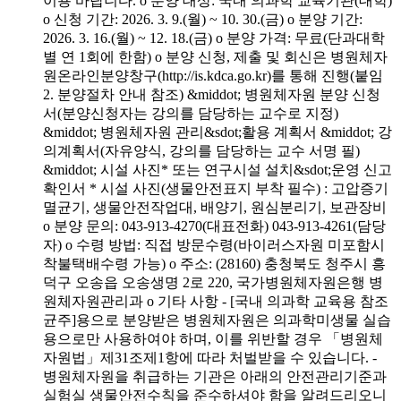
이용 바랍니다. o 분양 대상: 국내 의과학 교육기관(대학)
o 신청 기간: 2026. 3. 9.(월) ~ 10. 30.(금) o 분양 기간:
2026. 3. 16.(월) ~ 12. 18.(금) o 분양 가격: 무료(단과대학
별 연 1회에 한함) o 분양 신청, 제출 및 회신은 병원체자
원온라인분양창구(http://is.kdca.go.kr)를 통해 진행(붙임
2. 분양절차 안내 참조) &middot; 병원체자원 분양 신청
서(분양신청자는 강의를 담당하는 교수로 지정)
&middot; 병원체자원 관리&sdot;활용 계획서 &middot; 강
의계획서(자유양식, 강의를 담당하는 교수 서명 필)
&middot; 시설 사진* 또는 연구시설 설치&sdot;운영 신고
확인서 * 시설 사진(생물안전표지 부착 필수) : 고압증기
멸균기, 생물안전작업대, 배양기, 원심분리기, 보관장비
o 분양 문의: 043-913-4270(대표전화) 043-913-4261(담당
자) o 수령 방법: 직접 방문수령(바이러스자원 미포함시
착불택배수령 가능) o 주소: (28160) 충청북도 청주시 흥
덕구 오송읍 오송생명 2로 220, 국가병원체자원은행 병
원체자원관리과 o 기타 사항 - [국내 의과학 교육용 참조
균주]용으로 분양받은 병원체자원은 의과학미생물 실습
용으로만 사용하여야 하며, 이를 위반할 경우 「병원체
자원법」제31조제1항에 따라 처벌받을 수 있습니다. -
병원체자원을 취급하는 기관은 아래의 안전관리기준과
실험실 생물안전수칙을 준수하셔야 함을 알려드리오니