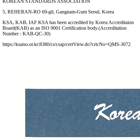
KOREAN STANDARDS ASSOCIATION
5, REHERAN-RO 69-gil, Gangnam-Gum Seoul, Korea
KSA, KAB, IAF KSA has been accredited by Korea Accreditaion
Board(KAB) as an ISO 9001 Certification body.(Accreditation
Number : KAB-QC-30)
https://ksaiso.or.kr:8380/cs/csap/certView.do?crtcNo=QMS-3072