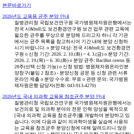
본문바로가기
2026년도 교육용 균주 분양 안내
질병관리청 국립보건연구원 국가병원체자원은행에서는
전국 시&bull;도 보건환경연구원 보건 업무 관련 교육에
필요한 균주를 무상으로 분양해 드리고자 하니 각 기관
에서는 균주 목록을 참고하시어 기간 내에 분양 신청하
시기 바랍니다. o 분양 대상: 전국 시&bull;도 보건환경연
구원 o 신청 기간: 2026. 2. 10.(화) ~ 4. 3.(금) o 분양 기간:
2026. 2. 19.(목) ~ 6. 30.(화) o 분양 균주: Bacillus cereus 등
28주(선택 신청 가능) o 신청 방법: 병원체자원온라인분
양창구(붙임 2 참조) - 분양신청 공문 등 신청 관련 서류
온라인 제출 o 분양 수수료: 무료 o 관련 문의: 국가병원
체자원은행 담당자(전화: 043-913-4270)
2026년도 국내 의과학 교육용 참조균주 분양 안내
질병관리청 국립보건연구원 국가병원체자원은행에서는
보건의료 및 의과학 분야의 전문 인력 양성을 목적으로
[국내 의과학 교육용 참조균주]를 개발하여 분양하고 있
습니다. 이에 다음과 같이 의과학미생물 실습에 사용되
는 교육용 참조균주 분양신청에 대해 알려드리니 많은