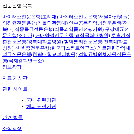
전문은행 목록
바이러스전문은행(고려대)
바이러스전문은행(서울아산병원)
의진균전문은행(가톨릭관동대)
인수공통감염병전문은행(전
북대)
식중독균전문은행(식품의약품안전평가원)
구강세균전
문은행(조선대)
난배양성전문은행(경상국립대병원)
호흡기질
환전문은행(경북대학교병원)
혈액분리전문은행(전북대학교
병원)
신·변종전문은행(한국파스퇴르연구소)
의료관련감염내
성균전문은행(한림대학교성심병원)
결핵균병원체자원전문은
행(국제결핵연구소)
정보광장
자료 게시판
관련 사이트
국내 관련기관
해외 관련기관
관련 법률
소식광장