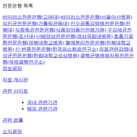
전문은행 목록
바이러스전문은행(고려대)
바이러스전문은행(서울아산병원)
의진균전문은행(가톨릭관동대)
인수공통감염병전문은행(전
북대)
식중독균전문은행(식품의약품안전평가원)
구강세균전
문은행(조선대)
난배양성전문은행(경상국립대병원)
호흡기질
환전문은행(경북대학교병원)
혈액분리전문은행(전북대학교
병원)
신·변종전문은행(한국파스퇴르연구소)
의료관련감염내
성균전문은행(한림대학교성심병원)
결핵균병원체자원전문은
행(국제결핵연구소)
정보광장
자료 게시판
관련 사이트
국내 관련기관
해외 관련기관
관련 법률
소식광장