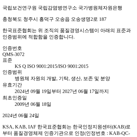
국립보건연구원 국립감염병연구소 국가병원체자원은행
충청북도 청주시 흥덕구 오송읍 오송생명2로 187
한국표준협회는 위 조직의 품질경영시스템이 아래의 표준과
인증범위에 적합함을 인증합니다.
인증번호
QMS-3072
표준
KS Q ISO 9001:2015/ISO 9001:2015
인증범위
병원체 자원의 개발, 기탁, 생산, 보존 및 분양
유효기간
2024년 09월 19일부터 2027년 06월 17일까지
최초인증일
2009년 06월 18일
2024년 06월 24일
KSA, KAB, IAF 한국표준협회는 한국인정지원센터(KAB)로
부터 품질경영체제 인증기관으로 인정(인정번호 : KAB-QC-