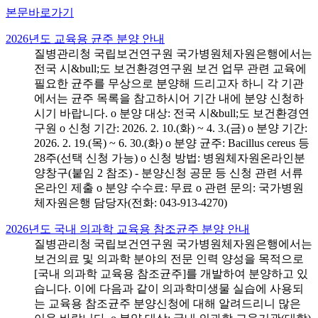
본문바로가기
2026년도 교육용 균주 분양 안내
질병관리청 국립보건연구원 국가병원체자원은행에서는
전국 시&bull;도 보건환경연구원 보건 업무 관련 교육에
필요한 균주를 무상으로 분양해 드리고자 하니 각 기관
에서는 균주 목록을 참고하시어 기간 내에 분양 신청하
시기 바랍니다. o 분양 대상: 전국 시&bull;도 보건환경연
구원 o 신청 기간: 2026. 2. 10.(화) ~ 4. 3.(금) o 분양 기간:
2026. 2. 19.(목) ~ 6. 30.(화) o 분양 균주: Bacillus cereus 등
28주(선택 신청 가능) o 신청 방법: 병원체자원온라인분
양창구(붙임 2 참조) - 분양신청 공문 등 신청 관련 서류
온라인 제출 o 분양 수수료: 무료 o 관련 문의: 국가병원
체자원은행 담당자(전화: 043-913-4270)
2026년도 국내 의과학 교육용 참조균주 분양 안내
질병관리청 국립보건연구원 국가병원체자원은행에서는
보건의료 및 의과학 분야의 전문 인력 양성을 목적으로
[국내 의과학 교육용 참조균주]를 개발하여 분양하고 있
습니다. 이에 다음과 같이 의과학미생물 실습에 사용되
는 교육용 참조균주 분양신청에 대해 알려드리니 많은