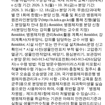
이용 바랍니다. o 분양 대상: 국내 의과학 교육기관(대학)
o 신청 기간: 2026. 3. 9.(월) ~ 10. 30.(금) o 분양 기간:
2026. 3. 16.(월) ~ 12. 18.(금) o 분양 가격: 무료(단과대학
별 연 1회에 한함) o 분양 신청, 제출 및 회신은 병원체자
원온라인분양창구(http://is.kdca.go.kr)를 통해 진행(붙임
2. 분양절차 안내 참조) &middot; 병원체자원 분양 신청
서(분양신청자는 강의를 담당하는 교수로 지정)
&middot; 병원체자원 관리&sdot;활용 계획서 &middot; 강
의계획서(자유양식, 강의를 담당하는 교수 서명 필)
&middot; 시설 사진* 또는 연구시설 설치&sdot;운영 신고
확인서 * 시설 사진(생물안전표지 부착 필수) : 고압증기
멸균기, 생물안전작업대, 배양기, 원심분리기, 보관장비
o 분양 문의: 043-913-4270(대표전화) 043-913-4261(담당
자) o 수령 방법: 직접 방문수령(바이러스자원 미포함시
착불택배수령 가능) o 주소: (28160) 충청북도 청주시 흥
덕구 오송읍 오송생명 2로 220, 국가병원체자원은행 병
원체자원관리과 o 기타 사항 - [국내 의과학 교육용 참조
균주]용으로 분양받은 병원체자원은 의과학미생물 실습
용으로만 사용하여야 하며, 이를 위반할 경우 「병원체
자원법」제31조제1항에 따라 처벌받을 수 있습니다. -
병원체자원을 취급하는 기관은 아래의 안전관리기준과
실험실 생물안전수칙을 준수하셔야 함을 알려드리오니