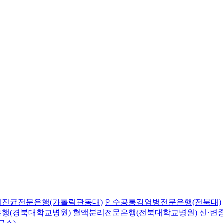
의진균전문은행(가톨릭관동대)
인수공통감염병전문은행(전북대)
행(경북대학교병원)
혈액분리전문은행(전북대학교병원)
신·변
구소)