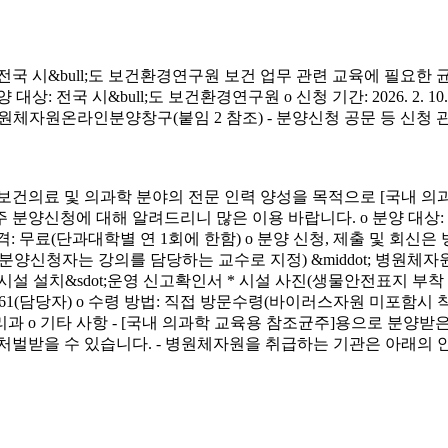
시&bull;도 보건환경연구원 보건 업무 관련 교육에 필요한 
&bull;도 보건환경연구원 o 신청 기간: 2026. 2. 10.(화) ~ 4. 3.
신청 방법: 병원체자원온라인분양창구(붙임 2 참조) - 분양신청 공문 등 신
료 및 의과학 분야의 전문 인력 양성을 목적으로 [국내 의과
에 대해 알려드리니 많은 이용 바랍니다. o 분양 대상: 국내 의과학 교
금) o 분양 가격: 무료(단과대학별 연 1회에 한함) o 분양 신청, 제출 및 회신
서(분양신청자는 강의를 담당하는 교수로 지정) &middot; 병원체자원
 연구시설 설치&sdot;운영 신고확인서 * 시설 사진(생물안전표지 부
913-4261(담당자) o 수령 방법: 직접 방문수령(바이러스자원 미포함시
리과 o 기타 사항 - [국내 의과학 교육용 참조균주]용으로 분
처벌받을 수 있습니다. - 병원체자원을 취급하는 기관은 아래