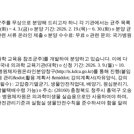
균주를 무상으로 분양해 드리고자 하니 각 기관에서는 균주 목록
(금) o 분양 기간: 2026. 2. 19.(목) ~ 6. 30.(화) o 분양 균
청 관련 서류 온라인 제출 o 분양 수수료: 무료 o 관련 문의: 국가병원
학 교육용 참조균주]를 개발하여 분양하고 있습니다. 이에 다
육기관(대학) o 신청 기간: 2026. 3. 9.(월) ~ 10.
은 병원체자원온라인분양창구(http://is.kdca.go.kr)를 통해 진행(붙임
 관리&sdot;활용 계획서 &middot; 강의계획서(자유양식, 강의
착 필수) : 고압증기멸균기, 생물안전작업대, 배양기, 원심분리기,
 착불택배수령 가능) o 주소: (28160) 충청북도 청주시 흥덕구 오송
양받은 병원체자원은 의과학미생물 실습용으로만 사용하여야 하며,
의 안전관리기준과 실험실 생물안전수칙을 준수하셔야 함을 알려