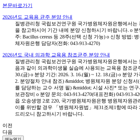
본문바로가기
2026년도 교육용 균주 분양 안내
질병관리청 국립보건연구원 국가병원체자원은행에서는 전국 
을 참고하시어 기간 내에 분양 신청하시기 바랍니다. o 분양 대상: 전국 시
주: Bacillus cereus 등 28주(선택 신청 가능) o 
체자원은행 담당자(전화: 043-913-4270)
2026년도 국내 의과학 교육용 참조균주 분양 안내
질병관리청 국립보건연구원 국가병원체자원은행에서는 보건의
음과 같이 의과학미생물 실습에 사용되는 교육용 참조균주 분양신청
30.(금) o 분양 기간: 2026. 3. 16.(월) ~ 12. 18.(
2. 분양절차 안내 참조) &middot; 병원체자원 분양 신청
를 담당하는 교수 서명 필) &middot; 시설 사진* 또는
보관장비 o 분양 문의: 043-913-4270(대표전화) 043-
읍 오송생명 2로 220, 국가병원체자원은행 병원체자원관
이를 위반할 경우 「병원체자원법」제31조제1항에 따라 
드리오니 참고하시기 바랍니다.
이전
다음
메뉴열기