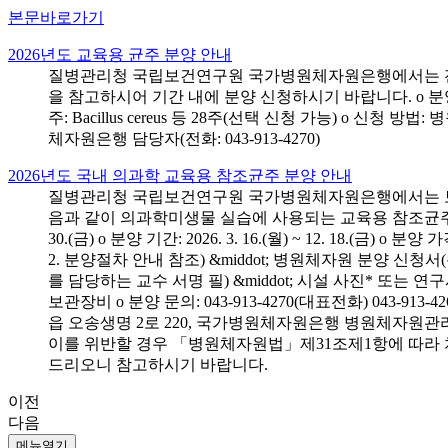
본문바로가기
2026년도 교육용 균주 분양 안내
질병관리청 국립보건연구원 국가병원체자원은행에서는 전국 
을 참고하시어 기간 내에 분양 신청하시기 바랍니다. o 분양 대상: 전국 시
주: Bacillus cereus 등 28주(선택 신청 가능) o 
체자원은행 담당자(전화: 043-913-4270)
2026년도 국내 의과학 교육용 참조균주 분양 안내
질병관리청 국립보건연구원 국가병원체자원은행에서는 보건의
음과 같이 의과학미생물 실습에 사용되는 교육용 참조균주 분양신청
30.(금) o 분양 기간: 2026. 3. 16.(월) ~ 12. 18.(
2. 분양절차 안내 참조) &middot; 병원체자원 분양 신청
를 담당하는 교수 서명 필) &middot; 시설 사진* 또는
보관장비 o 분양 문의: 043-913-4270(대표전화) 043-
읍 오송생명 2로 220, 국가병원체자원은행 병원체자원관
이를 위반할 경우 「병원체자원법」제31조제1항에 따라 
드리오니 참고하시기 바랍니다.
이전
다음
메뉴열기