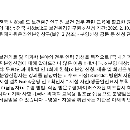
시&bull;도 보건환경연구원 보건 업무 관련 교육에 필요한 
&bull;도 보건환경연구원 o 신청 기간: 2026. 2. 10.(화) ~ 4. 3.
신청 방법: 병원체자원온라인분양창구(붙임 2 참조) - 분양신청 공문 등 신
료 및 의과학 분야의 전문 인력 양성을 목적으로 [국내 의과
에 대해 알려드리니 많은 이용 바랍니다. o 분양 대상: 국내 의과학 교
금) o 분양 가격: 무료(단과대학별 연 1회에 한함) o 분양 신청, 제출 및 회신
서(분양신청자는 강의를 담당하는 교수로 지정) &middot; 병원체자원
 연구시설 설치&sdot;운영 신고확인서 * 시설 사진(생물안전표지 부
913-4261(담당자) o 수령 방법: 직접 방문수령(바이러스자원 미포함시
리과 o 기타 사항 - [국내 의과학 교육용 참조균주]용으로 분
처벌받을 수 있습니다. - 병원체자원을 취급하는 기관은 아래