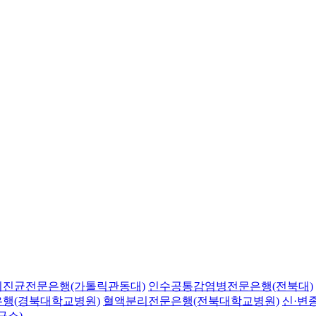
의진균전문은행(가톨릭관동대)
인수공통감염병전문은행(전북대)
행(경북대학교병원)
혈액분리전문은행(전북대학교병원)
신·변
구소)