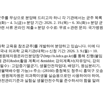
균주를 무상으로 분양해 드리고자 하니 각 기관에서는 균주 목록
(금) o 분양 기간: 2026. 2. 19.(목) ~ 6. 30.(화) o 분양 균
청 관련 서류 온라인 제출 o 분양 수수료: 무료 o 관련 문의: 국가병원
학 교육용 참조균주]를 개발하여 분양하고 있습니다. 이에 다
육기관(대학) o 신청 기간: 2026. 3. 9.(월) ~ 10.
은 병원체자원온라인분양창구(http://is.kdca.go.kr)를 통해 진행(붙임
 관리&sdot;활용 계획서 &middot; 강의계획서(자유양식, 강의
착 필수) : 고압증기멸균기, 생물안전작업대, 배양기, 원심분리기,
 착불택배수령 가능) o 주소: (28160) 충청북도 청주시 흥덕구 오송
양받은 병원체자원은 의과학미생물 실습용으로만 사용하여야 하며,
의 안전관리기준과 실험실 생물안전수칙을 준수하셔야 함을 알려