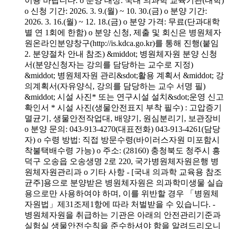
이용 바랍니다. o 분양 대상: 국내 의과학 교육기관(대학)
o 신청 기간: 2026. 3. 9.(월) ~ 10. 30.(금) o 분양 기간:
2026. 3. 16.(월) ~ 12. 18.(금) o 분양 가격: 무료(단과대학
별 연 1회에 한함) o 분양 신청, 제출 및 회신은 병원체자
원온라인분양창구(http://is.kdca.go.kr)를 통해 진행(붙임
2. 분양절차 안내 참조) &middot; 병원체자원 분양 신청
서(분양신청자는 강의를 담당하는 교수로 지정)
&middot; 병원체자원 관리&sdot;활용 계획서 &middot; 강
의계획서(자유양식, 강의를 담당하는 교수 서명 필)
&middot; 시설 사진* 또는 연구시설 설치&sdot;운영 신고
확인서 * 시설 사진(생물안전표지 부착 필수) : 고압증기
멸균기, 생물안전작업대, 배양기, 원심분리기, 보관장비
o 분양 문의: 043-913-4270(대표전화) 043-913-4261(담당
자) o 수령 방법: 직접 방문수령(바이러스자원 미포함시
착불택배수령 가능) o 주소: (28160) 충청북도 청주시 흥
덕구 오송읍 오송생명 2로 220, 국가병원체자원은행 병
원체자원관리과 o 기타 사항 - [국내 의과학 교육용 참조
균주]용으로 분양받은 병원체자원은 의과학미생물 실습
용으로만 사용하여야 하며, 이를 위반할 경우 「병원체
자원법」제31조제1항에 따라 처벌받을 수 있습니다. -
병원체자원을 취급하는 기관은 아래의 안전관리기준과
실험실 생물안전수칙을 준수하셔야 함을 알려드리오니