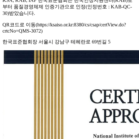
KSA, KAB, IAF 한국표준협회는 한국인정지원센터(KAB)로
부터 품질경영체제 인증기관으로 인정(인정번호 : KAB-QC-
30)받았습니다.
QR코드로 이동(https://ksaiso.or.kr:8380/cs/csap/certView.do?
crtcNo=QMS-3072)
한국표준협회장 서울시 강남구 테헤란로 69번길 5