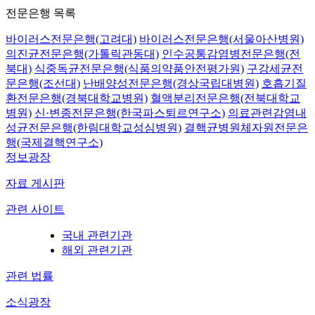
전문은행 목록
바이러스전문은행(고려대)
바이러스전문은행(서울아산병원)
의진균전문은행(가톨릭관동대)
인수공통감염병전문은행(전
북대)
식중독균전문은행(식품의약품안전평가원)
구강세균전
문은행(조선대)
난배양성전문은행(경상국립대병원)
호흡기질
환전문은행(경북대학교병원)
혈액분리전문은행(전북대학교
병원)
신·변종전문은행(한국파스퇴르연구소)
의료관련감염내
성균전문은행(한림대학교성심병원)
결핵균병원체자원전문은
행(국제결핵연구소)
정보광장
자료 게시판
관련 사이트
국내 관련기관
해외 관련기관
관련 법률
소식광장