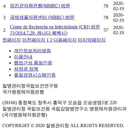
2020-
의진균자원은행(MMRC) 방문
4
70
02-19
2020-
국제생물자원센터 (NBRC) 방문
3
78
02-19
Centre de Recherche en Infectiologie (CRI) 방문
2020-
2
57
02-19
기(2014.7.29, 캐나다 퀘벡시)
첫페이지
이전페이지
1
2
다음페이지
마지막페이지
개인정보처리방침
이용안내
웹접근성 품질인증
저작권 정책
품질경영시스템인증
질병관리청국립보건연구원
국가병원체자원은행
(28160) 충청북도 청주시 흥덕구 오송읍 오송생명2로 220
질병관리청 국립보건원 국립감염병연구소 병원체자원관리과
(국가병원체자원은행)
COPYRIGHT © 2020 질병관리청 ALL RIGHTS RESERVED.