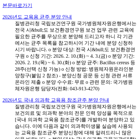
본문바로가기
2026년도 교육용 균주 분양 안내
질병관리청 국립보건연구원 국가병원체자원은행에서는
전국 시&bull;도 보건환경연구원 보건 업무 관련 교육에
필요한 균주를 무상으로 분양해 드리고자 하니 각 기관
에서는 균주 목록을 참고하시어 기간 내에 분양 신청하
시기 바랍니다. o 분양 대상: 전국 시&bull;도 보건환경연
구원 o 신청 기간: 2026. 2. 10.(화) ~ 4. 3.(금) o 분양 기간:
2026. 2. 19.(목) ~ 6. 30.(화) o 분양 균주: Bacillus cereus 등
28주(선택 신청 가능) o 신청 방법: 병원체자원온라인분
양창구(붙임 2 참조) - 분양신청 공문 등 신청 관련 서류
온라인 제출 o 분양 수수료: 무료 o 관련 문의: 국가병원
체자원은행 담당자(전화: 043-913-4270)
2026년도 국내 의과학 교육용 참조균주 분양 안내
질병관리청 국립보건연구원 국가병원체자원은행에서는
보건의료 및 의과학 분야의 전문 인력 양성을 목적으로
[국내 의과학 교육용 참조균주]를 개발하여 분양하고 있
습니다. 이에 다음과 같이 의과학미생물 실습에 사용되
는 교육용 참조균주 분양신청에 대해 알려드리니 많은