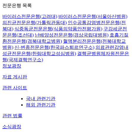
전문은행 목록
바이러스전문은행(고려대)
바이러스전문은행(서울아산병원)
의진균전문은행(가톨릭관동대)
인수공통감염병전문은행(전
북대)
식중독균전문은행(식품의약품안전평가원)
구강세균전
문은행(조선대)
난배양성전문은행(경상국립대병원)
호흡기질
환전문은행(경북대학교병원)
혈액분리전문은행(전북대학교
병원)
신·변종전문은행(한국파스퇴르연구소)
의료관련감염내
성균전문은행(한림대학교성심병원)
결핵균병원체자원전문은
행(국제결핵연구소)
정보광장
자료 게시판
관련 사이트
국내 관련기관
해외 관련기관
관련 법률
소식광장