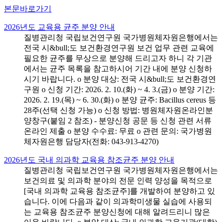
본문바로가기
2026년도 교육용 균주 분양 안내
질병관리청 국립보건연구원 국가병원체자원은행에서는
전국 시&bull;도 보건환경연구원 보건 업무 관련 교육에
필요한 균주를 무상으로 분양해 드리고자 하니 각 기관
에서는 균주 목록을 참고하시어 기간 내에 분양 신청하
시기 바랍니다. o 분양 대상: 전국 시&bull;도 보건환경연
구원 o 신청 기간: 2026. 2. 10.(화) ~ 4. 3.(금) o 분양 기간:
2026. 2. 19.(목) ~ 6. 30.(화) o 분양 균주: Bacillus cereus 등
28주(선택 신청 가능) o 신청 방법: 병원체자원온라인분
양창구(붙임 2 참조) - 분양신청 공문 등 신청 관련 서류
온라인 제출 o 분양 수수료: 무료 o 관련 문의: 국가병원
체자원은행 담당자(전화: 043-913-4270)
2026년도 국내 의과학 교육용 참조균주 분양 안내
질병관리청 국립보건연구원 국가병원체자원은행에서는
보건의료 및 의과학 분야의 전문 인력 양성을 목적으로
[국내 의과학 교육용 참조균주]를 개발하여 분양하고 있
습니다. 이에 다음과 같이 의과학미생물 실습에 사용되
는 교육용 참조균주 분양신청에 대해 알려드리니 많은