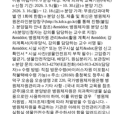
이용 바랍니다. o 분양 대상: 국내 의과학 교육기관(대학)
o 신청 기간: 2026. 3. 9.(월) ~ 10. 30.(금) o 분양 기간:
2026. 3. 16.(월) ~ 12. 18.(금) o 분양 가격: 무료(단과대학
별 연 1회에 한함) o 분양 신청, 제출 및 회신은 병원체자
원온라인분양창구(http://is.kdca.go.kr)를 통해 진행(붙임
2. 분양절차 안내 참조) &middot; 병원체자원 분양 신청
서(분양신청자는 강의를 담당하는 교수로 지정)
&middot; 병원체자원 관리&sdot;활용 계획서 &middot; 강
의계획서(자유양식, 강의를 담당하는 교수 서명 필)
&middot; 시설 사진* 또는 연구시설 설치&sdot;운영 신고
확인서 * 시설 사진(생물안전표지 부착 필수) : 고압증기
멸균기, 생물안전작업대, 배양기, 원심분리기, 보관장비
o 분양 문의: 043-913-4270(대표전화) 043-913-4261(담당
자) o 수령 방법: 직접 방문수령(바이러스자원 미포함시
착불택배수령 가능) o 주소: (28160) 충청북도 청주시 흥
덕구 오송읍 오송생명 2로 220, 국가병원체자원은행 병
원체자원관리과 o 기타 사항 - [국내 의과학 교육용 참조
균주]용으로 분양받은 병원체자원은 의과학미생물 실습
용으로만 사용하여야 하며, 이를 위반할 경우 「병원체
자원법」제31조제1항에 따라 처벌받을 수 있습니다. -
병원체자원을 취급하는 기관은 아래의 안전관리기준과
실험실 생물안전수칙을 준수하셔야 함을 알려드리오니