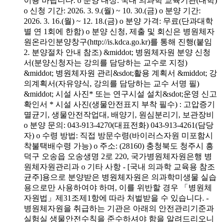
이용 바랍니다. o 분양 대상: 국내 의과학 교육기관(대학)
o 신청 기간: 2026. 3. 9.(월) ~ 10. 30.(금) o 분양 기간:
2026. 3. 16.(월) ~ 12. 18.(금) o 분양 가격: 무료(단과대학
별 연 1회에 한함) o 분양 신청, 제출 및 회신은 병원체자
원온라인분양창구(http://is.kdca.go.kr)를 통해 진행(붙임
2. 분양절차 안내 참조) &middot; 병원체자원 분양 신청
서(분양신청자는 강의를 담당하는 교수로 지정)
&middot; 병원체자원 관리&sdot;활용 계획서 &middot; 강
의계획서(자유양식, 강의를 담당하는 교수 서명 필)
&middot; 시설 사진* 또는 연구시설 설치&sdot;운영 신고
확인서 * 시설 사진(생물안전표지 부착 필수) : 고압증기
멸균기, 생물안전작업대, 배양기, 원심분리기, 보관장비
o 분양 문의: 043-913-4270(대표전화) 043-913-4261(담당
자) o 수령 방법: 직접 방문수령(바이러스자원 미포함시
착불택배수령 가능) o 주소: (28160) 충청북도 청주시 흥
덕구 오송읍 오송생명 2로 220, 국가병원체자원은행 병
원체자원관리과 o 기타 사항 - [국내 의과학 교육용 참조
균주]용으로 분양받은 병원체자원은 의과학미생물 실습
용으로만 사용하여야 하며, 이를 위반할 경우 「병원체
자원법」제31조제1항에 따라 처벌받을 수 있습니다. -
병원체자원을 취급하는 기관은 아래의 안전관리기준과
실험실 생물안전수칙을 준수하셔야 함을 알려드리오니