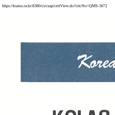
https://ksaiso.or.kr:8380/cs/csap/certView.do?crtcNo=QMS-3072