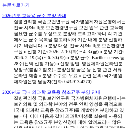
본문바로가기
2026년도 교육용 균주 분양 안내
질병관리청 국립보건연구원 국가병원체자원은행에서는
전국 시&bull;도 보건환경연구원 보건 업무 관련 교육에
필요한 균주를 무상으로 분양해 드리고자 하니 각 기관
에서는 균주 목록을 참고하시어 기간 내에 분양 신청하
시기 바랍니다. o 분양 대상: 전국 시&bull;도 보건환경연
구원 o 신청 기간: 2026. 2. 10.(화) ~ 4. 3.(금) o 분양 기간:
2026. 2. 19.(목) ~ 6. 30.(화) o 분양 균주: Bacillus cereus 등
28주(선택 신청 가능) o 신청 방법: 병원체자원온라인분
양창구(붙임 2 참조) - 분양신청 공문 등 신청 관련 서류
온라인 제출 o 분양 수수료: 무료 o 관련 문의: 국가병원
체자원은행 담당자(전화: 043-913-4270)
2026년도 국내 의과학 교육용 참조균주 분양 안내
질병관리청 국립보건연구원 국가병원체자원은행에서는
보건의료 및 의과학 분야의 전문 인력 양성을 목적으로
[국내 의과학 교육용 참조균주]를 개발하여 분양하고 있
습니다. 이에 다음과 같이 의과학미생물 실습에 사용되
는 교육용 참조균주 분양신청에 대해 알려드리니 많은