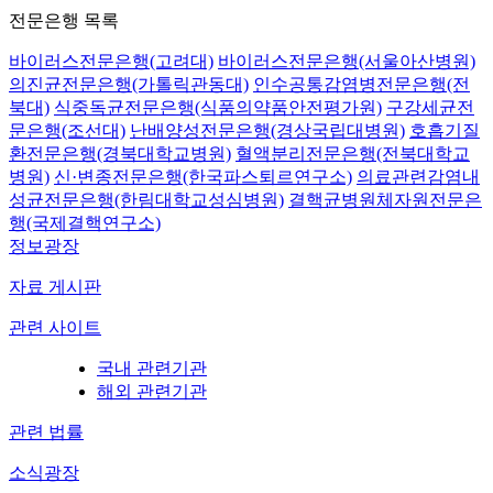
전문은행 목록
바이러스전문은행(고려대)
바이러스전문은행(서울아산병원)
의진균전문은행(가톨릭관동대)
인수공통감염병전문은행(전
북대)
식중독균전문은행(식품의약품안전평가원)
구강세균전
문은행(조선대)
난배양성전문은행(경상국립대병원)
호흡기질
환전문은행(경북대학교병원)
혈액분리전문은행(전북대학교
병원)
신·변종전문은행(한국파스퇴르연구소)
의료관련감염내
성균전문은행(한림대학교성심병원)
결핵균병원체자원전문은
행(국제결핵연구소)
정보광장
자료 게시판
관련 사이트
국내 관련기관
해외 관련기관
관련 법률
소식광장