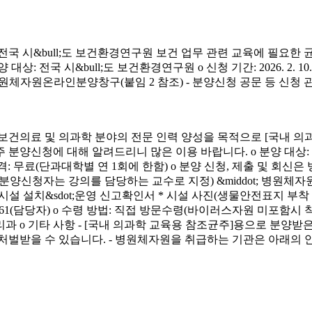
시&bull;도 보건환경연구원 보건 업무 관련 교육에 필요한 
&bull;도 보건환경연구원 o 신청 기간: 2026. 2. 10.(화) ~ 4. 3.
신청 방법: 병원체자원온라인분양창구(붙임 2 참조) - 분양신청 공문 등 신
료 및 의과학 분야의 전문 인력 양성을 목적으로 [국내 의과
에 대해 알려드리니 많은 이용 바랍니다. o 분양 대상: 국내 의과학 교
금) o 분양 가격: 무료(단과대학별 연 1회에 한함) o 분양 신청, 제출 및 회신
서(분양신청자는 강의를 담당하는 교수로 지정) &middot; 병원체자원
 연구시설 설치&sdot;운영 신고확인서 * 시설 사진(생물안전표지 부
913-4261(담당자) o 수령 방법: 직접 방문수령(바이러스자원 미포함시
리과 o 기타 사항 - [국내 의과학 교육용 참조균주]용으로 분
처벌받을 수 있습니다. - 병원체자원을 취급하는 기관은 아래