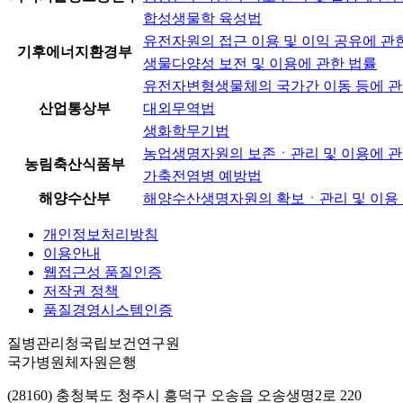
합성생물학 육성법
유전자원의 접근 이용 및 이익 공유에 관
기후에너지환경부
생물다양성 보전 및 이용에 관한 법률
유전자변형생물체의 국가간 이동 등에 관
산업통상부
대외무역법
생화학무기법
농업생명자원의 보존ㆍ관리 및 이용에 관
농림축산식품부
가축전염병 예방법
해양수산부
해양수산생명자원의 확보ㆍ관리 및 이용 
개인정보처리방침
이용안내
웹접근성 품질인증
저작권 정책
품질경영시스템인증
질병관리청국립보건연구원
국가병원체자원은행
(28160) 충청북도 청주시 흥덕구 오송읍 오송생명2로 220