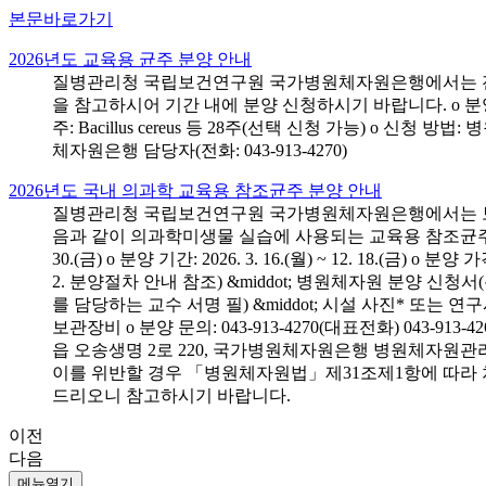
본문바로가기
2026년도 교육용 균주 분양 안내
질병관리청 국립보건연구원 국가병원체자원은행에서는 전국 
을 참고하시어 기간 내에 분양 신청하시기 바랍니다. o 분양 대상: 전국 시
주: Bacillus cereus 등 28주(선택 신청 가능) o 
체자원은행 담당자(전화: 043-913-4270)
2026년도 국내 의과학 교육용 참조균주 분양 안내
질병관리청 국립보건연구원 국가병원체자원은행에서는 보건의
음과 같이 의과학미생물 실습에 사용되는 교육용 참조균주 분양신청
30.(금) o 분양 기간: 2026. 3. 16.(월) ~ 12. 18.(
2. 분양절차 안내 참조) &middot; 병원체자원 분양 신청
를 담당하는 교수 서명 필) &middot; 시설 사진* 또는
보관장비 o 분양 문의: 043-913-4270(대표전화) 043-
읍 오송생명 2로 220, 국가병원체자원은행 병원체자원관
이를 위반할 경우 「병원체자원법」제31조제1항에 따라 
드리오니 참고하시기 바랍니다.
이전
다음
메뉴열기