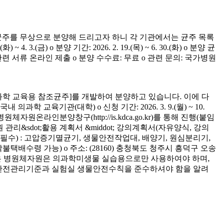
균주를 무상으로 분양해 드리고자 하니 각 기관에서는 균주 목록
(금) o 분양 기간: 2026. 2. 19.(목) ~ 6. 30.(화) o 분양 균
청 관련 서류 온라인 제출 o 분양 수수료: 무료 o 관련 문의: 국가병원
학 교육용 참조균주]를 개발하여 분양하고 있습니다. 이에 다
육기관(대학) o 신청 기간: 2026. 3. 9.(월) ~ 10.
은 병원체자원온라인분양창구(http://is.kdca.go.kr)를 통해 진행(붙임
 관리&sdot;활용 계획서 &middot; 강의계획서(자유양식, 강의
착 필수) : 고압증기멸균기, 생물안전작업대, 배양기, 원심분리기,
 착불택배수령 가능) o 주소: (28160) 충청북도 청주시 흥덕구 오송
양받은 병원체자원은 의과학미생물 실습용으로만 사용하여야 하며,
의 안전관리기준과 실험실 생물안전수칙을 준수하셔야 함을 알려