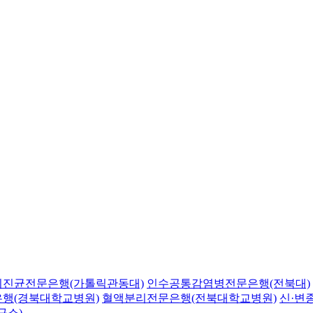
의진균전문은행(가톨릭관동대)
인수공통감염병전문은행(전북대)
행(경북대학교병원)
혈액분리전문은행(전북대학교병원)
신·변
구소)