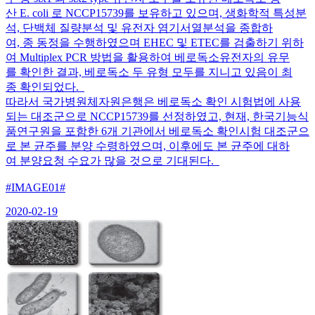
산 E. coli 로 NCCP15739를 보유하고 있으며, 생화학적 특성분
석, 단백체 질량분석 및 유전자 염기서열분석을 종합하
여, 종 동정을 수행하였으며 EHEC 및 ETEC를 검출하기 위하
여 Multiplex PCR 방법을 활용하여 베로독소유전자의 유무
를 확인한 결과, 베로독소 두 유형 모두를 지니고 있음이 최
종 확인되었다.
따라서 국가병원체자원은행은 베로독소 확인 시험법에 사용
되는 대조군으로 NCCP15739를 선정하였고, 현재, 한국기능식
품연구원을 포함한 6개 기관에서 베로독소 확인시험 대조군으
로 본 균주를 분양 수령하였으며, 이후에도 본 균주에 대하
여 분양요청 수요가 많을 것으로 기대된다.
#IMAGE01#
2020-02-19