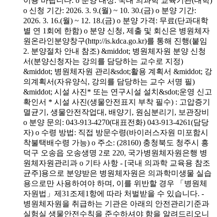
이용 바랍니다. o 분양 대상: 국내 의과학 교육기관(대학)
o 신청 기간: 2026. 3. 9.(월) ~ 10. 30.(금) o 분양 기간:
2026. 3. 16.(월) ~ 12. 18.(금) o 분양 가격: 무료(단과대학
별 연 1회에 한함) o 분양 신청, 제출 및 회신은 병원체자
원온라인분양창구(http://is.kdca.go.kr)를 통해 진행(붙임
2. 분양절차 안내 참조) &middot; 병원체자원 분양 신청
서(분양신청자는 강의를 담당하는 교수로 지정)
&middot; 병원체자원 관리&sdot;활용 계획서 &middot; 강
의계획서(자유양식, 강의를 담당하는 교수 서명 필)
&middot; 시설 사진* 또는 연구시설 설치&sdot;운영 신고
확인서 * 시설 사진(생물안전표지 부착 필수) : 고압증기
멸균기, 생물안전작업대, 배양기, 원심분리기, 보관장비
o 분양 문의: 043-913-4270(대표전화) 043-913-4261(담당
자) o 수령 방법: 직접 방문수령(바이러스자원 미포함시
착불택배수령 가능) o 주소: (28160) 충청북도 청주시 흥
덕구 오송읍 오송생명 2로 220, 국가병원체자원은행 병
원체자원관리과 o 기타 사항 - [국내 의과학 교육용 참조
균주]용으로 분양받은 병원체자원은 의과학미생물 실습
용으로만 사용하여야 하며, 이를 위반할 경우 「병원체
자원법」제31조제1항에 따라 처벌받을 수 있습니다. -
병원체자원을 취급하는 기관은 아래의 안전관리기준과
실험실 생물안전수칙을 준수하셔야 함을 알려드리오니