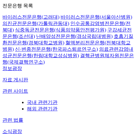
전문은행 목록
바이러스전문은행(고려대)
바이러스전문은행(서울아산병원)
의진균전문은행(가톨릭관동대)
인수공통감염병전문은행(전
북대)
식중독균전문은행(식품의약품안전평가원)
구강세균전
문은행(조선대)
난배양성전문은행(경상국립대병원)
호흡기질
환전문은행(경북대학교병원)
혈액분리전문은행(전북대학교
병원)
신·변종전문은행(한국파스퇴르연구소)
의료관련감염내
성균전문은행(한림대학교성심병원)
결핵균병원체자원전문은
행(국제결핵연구소)
정보광장
자료 게시판
관련 사이트
국내 관련기관
해외 관련기관
관련 법률
소식광장