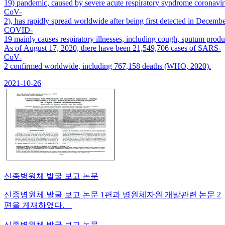
19) pandemic, caused by severe acute respiratory syndrome coronavi
CoV-
2), has rapidly spread worldwide after being first detected in Decembe
COVID-
19 mainly causes respiratory illnesses, including cough, sputum pro
As of August 17, 2020, there have been 21,549,706 cases of SARS-
CoV-
2 confirmed worldwide, including 767,158 deaths (WHO, 2020).
2021-10-26
신종병원체 발굴 보고 논문
신종병원체 발굴 보고 논문 1편과 병원체자원 개발관련 논문 2
편을 게재하였다.
신종병원체 발굴 보고 논문