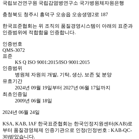
국립보건연구원 국립감염병연구소 국가병원체자원은행
충청북도 청주시 흥덕구 오송읍 오송생명2로 187
한국표준협회는 위 조직의 품질경영시스템이 아래의 표준과
인증범위에 적합함을 인증합니다.
인증번호
QMS-3072
표준
KS Q ISO 9001:2015/ISO 9001:2015
인증범위
병원체 자원의 개발, 기탁, 생산, 보존 및 분양
유효기간
2024년 09월 19일부터 2027년 06월 17일까지
최초인증일
2009년 06월 18일
2024년 06월 24일
KSA, KAB, IAF 한국표준협회는 한국인정지원센터(KAB)로
부터 품질경영체제 인증기관으로 인정(인정번호 : KAB-QC-
30)받았습니다.