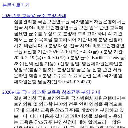
본문바로가기
2026년도 교육용 균주 분양 안내
질병관리청 국립보건연구원 국가병원체자원은행에서는
전국 시&bull;도 보건환경연구원 보건 업무 관련 교육에
필요한 균주를 무상으로 분양해 드리고자 하니 각 기관
에서는 균주 목록을 참고하시어 기간 내에 분양 신청하
시기 바랍니다. o 분양 대상: 전국 시&bull;도 보건환경연
구원 o 신청 기간: 2026. 2. 10.(화) ~ 4. 3.(금) o 분양 기간:
2026. 2. 19.(목) ~ 6. 30.(화) o 분양 균주: Bacillus cereus 등
28주(선택 신청 가능) o 신청 방법: 병원체자원온라인분
양창구(붙임 2 참조) - 분양신청 공문 등 신청 관련 서류
온라인 제출 o 분양 수수료: 무료 o 관련 문의: 국가병원
체자원은행 담당자(전화: 043-913-4270)
2026년도 국내 의과학 교육용 참조균주 분양 안내
질병관리청 국립보건연구원 국가병원체자원은행에서는
보건의료 및 의과학 분야의 전문 인력 양성을 목적으로
[국내 의과학 교육용 참조균주]를 개발하여 분양하고 있
습니다. 이에 다음과 같이 의과학미생물 실습에 사용되
는 교육용 참조균주 분양신청에 대해 알려드리니 많은