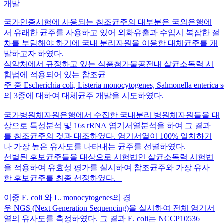
개발
국가인증시험에 사용되는 참조균주의 대부분은 국외은행에
서 유래한 균주를 사용하고 있어 외화유출과 수입시 복잡한 절
차를 부담해야 하기에 국내 분리자원을 이용한 대체균주를 개
발하고자 하였다.
식약처에서 규정하고 있는 식품첨가물공전내 살균소독력 시
험법에 적용되어 있는 참조균
주 중 Escherichia coli, Listeria monocytogenes, Salmonella enterica
의 3종에 대하여 대체균주 개발을 시도하였다.
국가병원체자원은행에서 수집한 국내분리 병원체자원들을 대
상으로 특성분석 및 16s rRNA 염기서열분석을 하여 그 결과
를 참조균주의 것과 대조하였다. 염기서열이 100% 일치하거
나 가장 높은 유사도를 나타내는 균주를 선별하였다.
선별된 후보균주들을 대상으로 시험법인 살균소독력 시험법
을 적용하여 유효성 평가를 실시하여 참조균주와 가장 유사
한 후보균주를 최종 선정하였다.
이중 E. coli 와 L. monocytogenes의 경
우 NGS (Next Generation Sequencing)을 실시하여 전체 염기서
열의 유사도를 측정하였다. 그 결과 E. coli는 NCCP10536