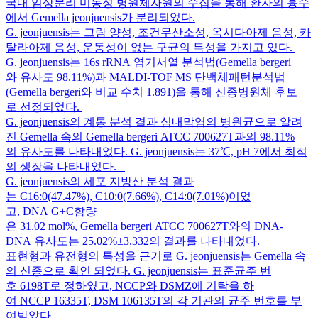
국내 임상분리 미동정 병원체자원의 수집을 통해 환자의 흉수
에서 Gemella jeonjuensis가 분리되었다.
G. jeonjuensis는 그람 양성, 조건무산소성, 옥시다아제 음성, 카
탈라아제 음성, 운동성이 없는 구균의 특성을 가지고 있다.
G. jeonjuensis는 16s rRNA 염기서열 분석법(Gemella bergeri
와 유사도 98.11%)과 MALDI-TOF MS 단백체패턴분석법
(Gemella bergeri와 비교 수치 1.891)을 통해 신종병원체 후보
로 선정되었다.
G. jeonjuensis의 계통 분석 결과 심내막염의 병원균으로 알려
진 Gemella 속의 Gemella bergeri ATCC 700627T과의 98.11%
의 유사도를 나타내었다. G. jeonjuensis는 37℃, pH 7에서 최적
의 생장을 나타내었다.
G. jeonjuensis의 세포 지방산 분석 결과
는 C16:0(47.47%), C10:0(7.66%), C14:0(7.01%)이었
고, DNA G+C함량
은 31.02 mol%, Gemella bergeri ATCC 700627T와의 DNA-
DNA 유사도는 25.02%±3.332의 결과를 나타내었다.
표현형과 유전형의 특성을 근거로 G. jeonjuensis는 Gemella 속
의 신종으로 확인 되었다. G. jeonjuensis는 표준균주 번
호 6198T로 정하였고, NCCP와 DSMZ에 기탁을 하
여 NCCP 16335T, DSM 106135T의 각 기관의 균주 번호를 부
여받았다.