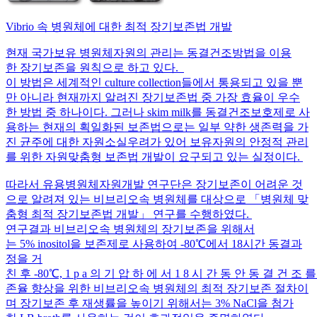
Vibrio 속 병원체에 대한 최적 장기보존법 개발
현재 국가보유 병원체자원의 관리는 동결건조방법을 이용
한 장기보존을 원칙으로 하고 있다.
이 방법은 세계적인 culture collection들에서 통용되고 있을 뿐
만 아니라 현재까지 알려진 장기보존법 중 가장 효율이 우수
한 방법 중 하나이다. 그러나 skim milk를 동결건조보호제로 사
용하는 현재의 획일화된 보존법으로는 일부 약한 생존력을 가
진 균주에 대한 자원소실우려가 있어 보유자원의 안정적 관리
를 위한 자원맞춤형 보존법 개발이 요구되고 있는 실정이다.
따라서 유용병원체자원개발 연구단은 장기보존이 어려운 것
으로 알려져 있는 비브리오속 병원체를 대상으로 「병원체 맞
춤형 최적 장기보존법 개발」 연구를 수행하였다.
연구결과 비브리오속 병원체의 장기보존을 위해서
는 5% inositol을 보존제로 사용하여 -80℃에서 18시간 동결과
정을 거
친 후 -80℃, 1 p a 의 기 압 하 에 서 1 8 시 간 동 안 동 결 건 조
존율 향상을 위한 비브리오속 병원체의 최적 장기보존 절차이
며 장기보존 후 재생률을 높이기 위해서는 3% NaCl을 첨가