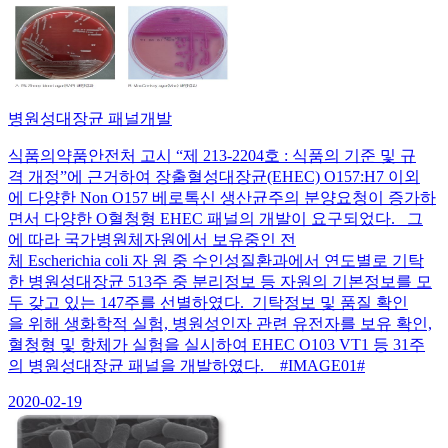
병원성대장균 패널개발
식품의약품안전처 고시 “제 213-2204호 : 식품의 기준 및 규
격 개정”에 근거하여 장출혈성대장균(EHEC) O157:H7 이외
에 다양한 Non O157 베로톡신 생산균주의 분양요청이 증가하
면서 다양한 O혈청형 EHEC 패널의 개발이 요구되었다. 그
에 따라 국가병원체자원에서 보유중인 전
체 Escherichia coli 자 원 중 수인성질환과에서 연도별로 기탁
한 병원성대장균 513주 중 분리정보 등 자원의 기본정보를 모
두 갖고 있는 147주를 선별하였다. 기탁정보 및 품질 확인
을 위해 생화학적 실험, 병원성인자 관련 유전자를 보유 확인,
혈청형 및 항체가 실험을 실시하여 EHEC O103 VT1 등 31주
의 병원성대장균 패널을 개발하였다. #IMAGE01#
2020-02-19