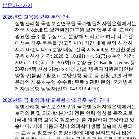
본문바로가기
2026년도 교육용 균주 분양 안내
질병관리청 국립보건연구원 국가병원체자원은행에서는
전국 시&bull;도 보건환경연구원 보건 업무 관련 교육에
필요한 균주를 무상으로 분양해 드리고자 하니 각 기관
에서는 균주 목록을 참고하시어 기간 내에 분양 신청하
시기 바랍니다. o 분양 대상: 전국 시&bull;도 보건환경연
구원 o 신청 기간: 2026. 2. 10.(화) ~ 4. 3.(금) o 분양 기간:
2026. 2. 19.(목) ~ 6. 30.(화) o 분양 균주: Bacillus cereus 등
28주(선택 신청 가능) o 신청 방법: 병원체자원온라인분
양창구(붙임 2 참조) - 분양신청 공문 등 신청 관련 서류
온라인 제출 o 분양 수수료: 무료 o 관련 문의: 국가병원
체자원은행 담당자(전화: 043-913-4270)
2026년도 국내 의과학 교육용 참조균주 분양 안내
질병관리청 국립보건연구원 국가병원체자원은행에서는
보건의료 및 의과학 분야의 전문 인력 양성을 목적으로
[국내 의과학 교육용 참조균주]를 개발하여 분양하고 있
습니다. 이에 다음과 같이 의과학미생물 실습에 사용되
는 교육용 참조균주 분양신청에 대해 알려드리니 많은