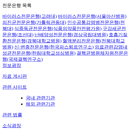
전문은행 목록
바이러스전문은행(고려대)
바이러스전문은행(서울아산병원)
의진균전문은행(가톨릭관동대)
인수공통감염병전문은행(전
북대)
식중독균전문은행(식품의약품안전평가원)
구강세균전
문은행(조선대)
난배양성전문은행(경상국립대병원)
호흡기질
환전문은행(경북대학교병원)
혈액분리전문은행(전북대학교
병원)
신·변종전문은행(한국파스퇴르연구소)
의료관련감염내
성균전문은행(한림대학교성심병원)
결핵균병원체자원전문은
행(국제결핵연구소)
정보광장
자료 게시판
관련 사이트
국내 관련기관
해외 관련기관
관련 법률
소식광장