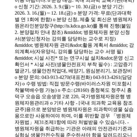
이용 바랍니다. o 분양 대상: 국내 의과학 교육기관(대학)
o 신청 기간: 2026. 3. 9.(월) ~ 10. 30.(금) o 분양 기간:
2026. 3. 16.(월) ~ 12. 18.(금) o 분양 가격: 무료(단과대학
별 연 1회에 한함) o 분양 신청, 제출 및 회신은 병원체자
원온라인분양창구(http://is.kdca.go.kr)를 통해 진행(붙임
2. 분양절차 안내 참조) &middot; 병원체자원 분양 신청
서(분양신청자는 강의를 담당하는 교수로 지정)
&middot; 병원체자원 관리&sdot;활용 계획서 &middot; 강
의계획서(자유양식, 강의를 담당하는 교수 서명 필)
&middot; 시설 사진* 또는 연구시설 설치&sdot;운영 신고
확인서 * 시설 사진(생물안전표지 부착 필수) : 고압증기
멸균기, 생물안전작업대, 배양기, 원심분리기, 보관장비
o 분양 문의: 043-913-4270(대표전화) 043-913-4261(담당
자) o 수령 방법: 직접 방문수령(바이러스자원 미포함시
착불택배수령 가능) o 주소: (28160) 충청북도 청주시 흥
덕구 오송읍 오송생명 2로 220, 국가병원체자원은행 병
원체자원관리과 o 기타 사항 - [국내 의과학 교육용 참조
균주]용으로 분양받은 병원체자원은 의과학미생물 실습
용으로만 사용하여야 하며, 이를 위반할 경우 「병원체
자원법」제31조제1항에 따라 처벌받을 수 있습니다. -
병원체자원을 취급하는 기관은 아래의 안전관리기준과
실험실 생물안전수칙을 준수하셔야 함을 알려드리오니