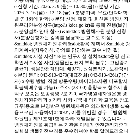
이용 바랍니다. o 분양 대상: 국내 의과학 교육기관(대학)
o 신청 기간: 2026. 3. 9.(월) ~ 10. 30.(금) o 분양 기간:
2026. 3. 16.(월) ~ 12. 18.(금) o 분양 가격: 무료(단과대학
별 연 1회에 한함) o 분양 신청, 제출 및 회신은 병원체자
원온라인분양창구(http://is.kdca.go.kr)를 통해 진행(붙임
2. 분양절차 안내 참조) &middot; 병원체자원 분양 신청
서(분양신청자는 강의를 담당하는 교수로 지정)
&middot; 병원체자원 관리&sdot;활용 계획서 &middot; 강
의계획서(자유양식, 강의를 담당하는 교수 서명 필)
&middot; 시설 사진* 또는 연구시설 설치&sdot;운영 신고
확인서 * 시설 사진(생물안전표지 부착 필수) : 고압증기
멸균기, 생물안전작업대, 배양기, 원심분리기, 보관장비
o 분양 문의: 043-913-4270(대표전화) 043-913-4261(담당
자) o 수령 방법: 직접 방문수령(바이러스자원 미포함시
착불택배수령 가능) o 주소: (28160) 충청북도 청주시 흥
덕구 오송읍 오송생명 2로 220, 국가병원체자원은행 병
원체자원관리과 o 기타 사항 - [국내 의과학 교육용 참조
균주]용으로 분양받은 병원체자원은 의과학미생물 실습
용으로만 사용하여야 하며, 이를 위반할 경우 「병원체
자원법」제31조제1항에 따라 처벌받을 수 있습니다. -
병원체자원을 취급하는 기관은 아래의 안전관리기준과
실험실 생물안전수칙을 준수하셔야 함을 알려드리오니