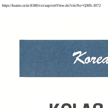
https://ksaiso.or.kr:8380/cs/csap/certView.do?crtcNo=QMS-3072