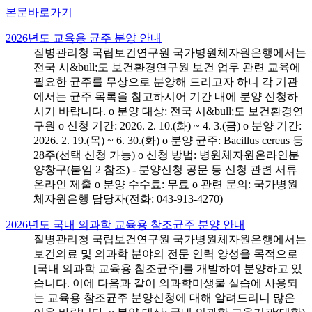
본문바로가기
2026년도 교육용 균주 분양 안내
질병관리청 국립보건연구원 국가병원체자원은행에서는
전국 시&bull;도 보건환경연구원 보건 업무 관련 교육에
필요한 균주를 무상으로 분양해 드리고자 하니 각 기관
에서는 균주 목록을 참고하시어 기간 내에 분양 신청하
시기 바랍니다. o 분양 대상: 전국 시&bull;도 보건환경연
구원 o 신청 기간: 2026. 2. 10.(화) ~ 4. 3.(금) o 분양 기간:
2026. 2. 19.(목) ~ 6. 30.(화) o 분양 균주: Bacillus cereus 등
28주(선택 신청 가능) o 신청 방법: 병원체자원온라인분
양창구(붙임 2 참조) - 분양신청 공문 등 신청 관련 서류
온라인 제출 o 분양 수수료: 무료 o 관련 문의: 국가병원
체자원은행 담당자(전화: 043-913-4270)
2026년도 국내 의과학 교육용 참조균주 분양 안내
질병관리청 국립보건연구원 국가병원체자원은행에서는
보건의료 및 의과학 분야의 전문 인력 양성을 목적으로
[국내 의과학 교육용 참조균주]를 개발하여 분양하고 있
습니다. 이에 다음과 같이 의과학미생물 실습에 사용되
는 교육용 참조균주 분양신청에 대해 알려드리니 많은