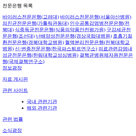
전문은행 목록
바이러스전문은행(고려대)
바이러스전문은행(서울아산병원)
의진균전문은행(가톨릭관동대)
인수공통감염병전문은행(전
북대)
식중독균전문은행(식품의약품안전평가원)
구강세균전
문은행(조선대)
난배양성전문은행(경상국립대병원)
호흡기질
환전문은행(경북대학교병원)
혈액분리전문은행(전북대학교
병원)
신·변종전문은행(한국파스퇴르연구소)
의료관련감염내
성균전문은행(한림대학교성심병원)
결핵균병원체자원전문은
행(국제결핵연구소)
정보광장
자료 게시판
관련 사이트
국내 관련기관
해외 관련기관
관련 법률
소식광장