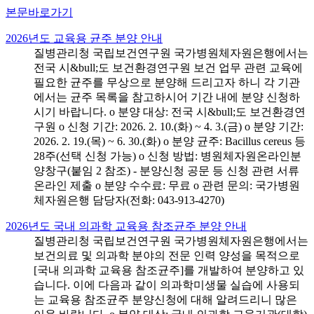
본문바로가기
2026년도 교육용 균주 분양 안내
질병관리청 국립보건연구원 국가병원체자원은행에서는
전국 시&bull;도 보건환경연구원 보건 업무 관련 교육에
필요한 균주를 무상으로 분양해 드리고자 하니 각 기관
에서는 균주 목록을 참고하시어 기간 내에 분양 신청하
시기 바랍니다. o 분양 대상: 전국 시&bull;도 보건환경연
구원 o 신청 기간: 2026. 2. 10.(화) ~ 4. 3.(금) o 분양 기간:
2026. 2. 19.(목) ~ 6. 30.(화) o 분양 균주: Bacillus cereus 등
28주(선택 신청 가능) o 신청 방법: 병원체자원온라인분
양창구(붙임 2 참조) - 분양신청 공문 등 신청 관련 서류
온라인 제출 o 분양 수수료: 무료 o 관련 문의: 국가병원
체자원은행 담당자(전화: 043-913-4270)
2026년도 국내 의과학 교육용 참조균주 분양 안내
질병관리청 국립보건연구원 국가병원체자원은행에서는
보건의료 및 의과학 분야의 전문 인력 양성을 목적으로
[국내 의과학 교육용 참조균주]를 개발하여 분양하고 있
습니다. 이에 다음과 같이 의과학미생물 실습에 사용되
는 교육용 참조균주 분양신청에 대해 알려드리니 많은