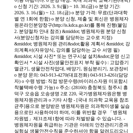
이용 바랍니다. o 분양 대상: 국내 의과학 교육기관(대학)
o 신청 기간: 2026. 3. 9.(월) ~ 10. 30.(금) o 분양 기간:
2026. 3. 16.(월) ~ 12. 18.(금) o 분양 가격: 무료(단과대학
별 연 1회에 한함) o 분양 신청, 제출 및 회신은 병원체자
원온라인분양창구(http://is.kdca.go.kr)를 통해 진행(붙임
2. 분양절차 안내 참조) &middot; 병원체자원 분양 신청
서(분양신청자는 강의를 담당하는 교수로 지정)
&middot; 병원체자원 관리&sdot;활용 계획서 &middot; 강
의계획서(자유양식, 강의를 담당하는 교수 서명 필)
&middot; 시설 사진* 또는 연구시설 설치&sdot;운영 신고
확인서 * 시설 사진(생물안전표지 부착 필수) : 고압증기
멸균기, 생물안전작업대, 배양기, 원심분리기, 보관장비
o 분양 문의: 043-913-4270(대표전화) 043-913-4261(담당
자) o 수령 방법: 직접 방문수령(바이러스자원 미포함시
착불택배수령 가능) o 주소: (28160) 충청북도 청주시 흥
덕구 오송읍 오송생명 2로 220, 국가병원체자원은행 병
원체자원관리과 o 기타 사항 - [국내 의과학 교육용 참조
균주]용으로 분양받은 병원체자원은 의과학미생물 실습
용으로만 사용하여야 하며, 이를 위반할 경우 「병원체
자원법」제31조제1항에 따라 처벌받을 수 있습니다. -
병원체자원을 취급하는 기관은 아래의 안전관리기준과
실험실 생물안전수칙을 준수하셔야 함을 알려드리오니