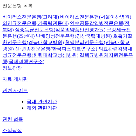
전문은행 목록
바이러스전문은행(고려대)
바이러스전문은행(서울아산병원)
의진균전문은행(가톨릭관동대)
인수공통감염병전문은행(전
북대)
식중독균전문은행(식품의약품안전평가원)
구강세균전
문은행(조선대)
난배양성전문은행(경상국립대병원)
호흡기질
환전문은행(경북대학교병원)
혈액분리전문은행(전북대학교
병원)
신·변종전문은행(한국파스퇴르연구소)
의료관련감염내
성균전문은행(한림대학교성심병원)
결핵균병원체자원전문은
행(국제결핵연구소)
정보광장
자료 게시판
관련 사이트
국내 관련기관
해외 관련기관
관련 법률
소식광장