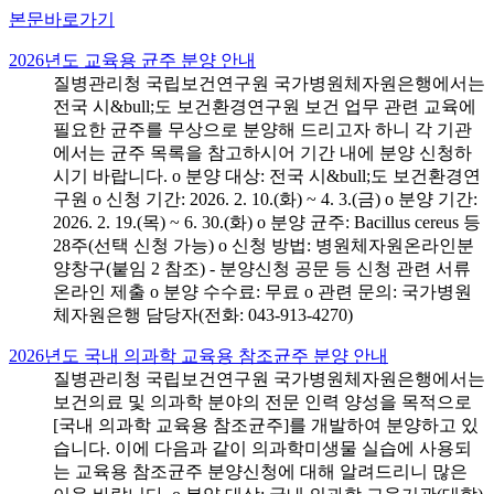
본문바로가기
2026년도 교육용 균주 분양 안내
질병관리청 국립보건연구원 국가병원체자원은행에서는
전국 시&bull;도 보건환경연구원 보건 업무 관련 교육에
필요한 균주를 무상으로 분양해 드리고자 하니 각 기관
에서는 균주 목록을 참고하시어 기간 내에 분양 신청하
시기 바랍니다. o 분양 대상: 전국 시&bull;도 보건환경연
구원 o 신청 기간: 2026. 2. 10.(화) ~ 4. 3.(금) o 분양 기간:
2026. 2. 19.(목) ~ 6. 30.(화) o 분양 균주: Bacillus cereus 등
28주(선택 신청 가능) o 신청 방법: 병원체자원온라인분
양창구(붙임 2 참조) - 분양신청 공문 등 신청 관련 서류
온라인 제출 o 분양 수수료: 무료 o 관련 문의: 국가병원
체자원은행 담당자(전화: 043-913-4270)
2026년도 국내 의과학 교육용 참조균주 분양 안내
질병관리청 국립보건연구원 국가병원체자원은행에서는
보건의료 및 의과학 분야의 전문 인력 양성을 목적으로
[국내 의과학 교육용 참조균주]를 개발하여 분양하고 있
습니다. 이에 다음과 같이 의과학미생물 실습에 사용되
는 교육용 참조균주 분양신청에 대해 알려드리니 많은