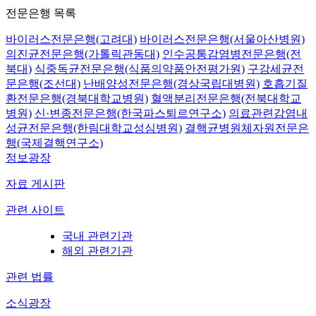
전문은행 목록
바이러스전문은행(고려대)
바이러스전문은행(서울아산병원)
의진균전문은행(가톨릭관동대)
인수공통감염병전문은행(전
북대)
식중독균전문은행(식품의약품안전평가원)
구강세균전
문은행(조선대)
난배양성전문은행(경상국립대병원)
호흡기질
환전문은행(경북대학교병원)
혈액분리전문은행(전북대학교
병원)
신·변종전문은행(한국파스퇴르연구소)
의료관련감염내
성균전문은행(한림대학교성심병원)
결핵균병원체자원전문은
행(국제결핵연구소)
정보광장
자료 게시판
관련 사이트
국내 관련기관
해외 관련기관
관련 법률
소식광장