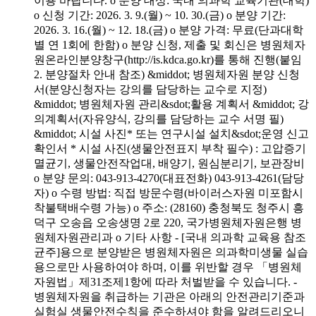
이용 바랍니다. o 분양 대상: 국내 의과학 교육기관(대학)
o 신청 기간: 2026. 3. 9.(월) ~ 10. 30.(금) o 분양 기간:
2026. 3. 16.(월) ~ 12. 18.(금) o 분양 가격: 무료(단과대학
별 연 1회에 한함) o 분양 신청, 제출 및 회신은 병원체자
원온라인분양창구(http://is.kdca.go.kr)를 통해 진행(붙임
2. 분양절차 안내 참조) &middot; 병원체자원 분양 신청
서(분양신청자는 강의를 담당하는 교수로 지정)
&middot; 병원체자원 관리&sdot;활용 계획서 &middot; 강
의계획서(자유양식, 강의를 담당하는 교수 서명 필)
&middot; 시설 사진* 또는 연구시설 설치&sdot;운영 신고
확인서 * 시설 사진(생물안전표지 부착 필수) : 고압증기
멸균기, 생물안전작업대, 배양기, 원심분리기, 보관장비
o 분양 문의: 043-913-4270(대표전화) 043-913-4261(담당
자) o 수령 방법: 직접 방문수령(바이러스자원 미포함시
착불택배수령 가능) o 주소: (28160) 충청북도 청주시 흥
덕구 오송읍 오송생명 2로 220, 국가병원체자원은행 병
원체자원관리과 o 기타 사항 - [국내 의과학 교육용 참조
균주]용으로 분양받은 병원체자원은 의과학미생물 실습
용으로만 사용하여야 하며, 이를 위반할 경우 「병원체
자원법」제31조제1항에 따라 처벌받을 수 있습니다. -
병원체자원을 취급하는 기관은 아래의 안전관리기준과
실험실 생물안전수칙을 준수하셔야 함을 알려드리오니