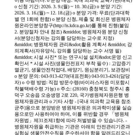
이용 바랍니다. o 분양 대상: 국내 의과학 교육기관(대학)
o 신청 기간: 2026. 3. 9.(월) ~ 10. 30.(금) o 분양 기간:
2026. 3. 16.(월) ~ 12. 18.(금) o 분양 가격: 무료(단과대학
별 연 1회에 한함) o 분양 신청, 제출 및 회신은 병원체자
원온라인분양창구(http://is.kdca.go.kr)를 통해 진행(붙임
2. 분양절차 안내 참조) &middot; 병원체자원 분양 신청
서(분양신청자는 강의를 담당하는 교수로 지정)
&middot; 병원체자원 관리&sdot;활용 계획서 &middot; 강
의계획서(자유양식, 강의를 담당하는 교수 서명 필)
&middot; 시설 사진* 또는 연구시설 설치&sdot;운영 신고
확인서 * 시설 사진(생물안전표지 부착 필수) : 고압증기
멸균기, 생물안전작업대, 배양기, 원심분리기, 보관장비
o 분양 문의: 043-913-4270(대표전화) 043-913-4261(담당
자) o 수령 방법: 직접 방문수령(바이러스자원 미포함시
착불택배수령 가능) o 주소: (28160) 충청북도 청주시 흥
덕구 오송읍 오송생명 2로 220, 국가병원체자원은행 병
원체자원관리과 o 기타 사항 - [국내 의과학 교육용 참조
균주]용으로 분양받은 병원체자원은 의과학미생물 실습
용으로만 사용하여야 하며, 이를 위반할 경우 「병원체
자원법」제31조제1항에 따라 처벌받을 수 있습니다. -
병원체자원을 취급하는 기관은 아래의 안전관리기준과
실험실 생물안전수칙을 준수하셔야 함을 알려드리오니