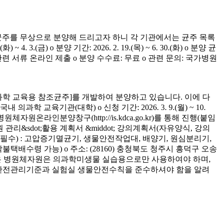
균주를 무상으로 분양해 드리고자 하니 각 기관에서는 균주 목록
(금) o 분양 기간: 2026. 2. 19.(목) ~ 6. 30.(화) o 분양 균
청 관련 서류 온라인 제출 o 분양 수수료: 무료 o 관련 문의: 국가병원
학 교육용 참조균주]를 개발하여 분양하고 있습니다. 이에 다
육기관(대학) o 신청 기간: 2026. 3. 9.(월) ~ 10.
은 병원체자원온라인분양창구(http://is.kdca.go.kr)를 통해 진행(붙임
 관리&sdot;활용 계획서 &middot; 강의계획서(자유양식, 강의
착 필수) : 고압증기멸균기, 생물안전작업대, 배양기, 원심분리기,
 착불택배수령 가능) o 주소: (28160) 충청북도 청주시 흥덕구 오송
양받은 병원체자원은 의과학미생물 실습용으로만 사용하여야 하며,
의 안전관리기준과 실험실 생물안전수칙을 준수하셔야 함을 알려