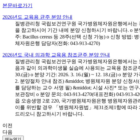
본문바로가기
2026년도 교육용 균주 분양 안내
질병관리청 국립보건연구원 국가병원체자원은행에서는 전국 
을 참고하시어 기간 내에 분양 신청하시기 바랍니다. o 분양 대상: 전국 시
주: Bacillus cereus 등 28주(선택 신청 가능) o 
체자원은행 담당자(전화: 043-913-4270)
2026년도 국내 의과학 교육용 참조균주 분양 안내
질병관리청 국립보건연구원 국가병원체자원은행에서는 보건의
음과 같이 의과학미생물 실습에 사용되는 교육용 참조균주 분양신청
30.(금) o 분양 기간: 2026. 3. 16.(월) ~ 12. 18.(
2. 분양절차 안내 참조) &middot; 병원체자원 분양 신청
를 담당하는 교수 서명 필) &middot; 시설 사진* 또는
보관장비 o 분양 문의: 043-913-4270(대표전화) 043-
읍 오송생명 2로 220, 국가병원체자원은행 병원체자원관
이를 위반할 경우 「병원체자원법」제31조제1항에 따라 
드리오니 참고하시기 바랍니다.
이전
다음
메뉴열기