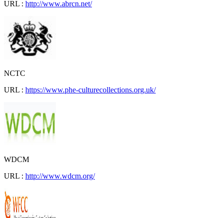
URL :
http://www.abrcn.net/
NCTC
URL :
https://www.phe-culturecollections.org.uk/
WDCM
URL :
http://www.wdcm.org/