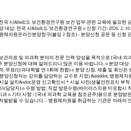
시&bull;도 보건환경연구원 보건 업무 관련 교육에 필요한 
&bull;도 보건환경연구원 o 신청 기간: 2026. 2. 10.(화) ~ 4. 3.
신청 방법: 병원체자원온라인분양창구(붙임 2 참조) - 분양신청 공문 등 신
료 및 의과학 분야의 전문 인력 양성을 목적으로 [국내 의과
에 대해 알려드리니 많은 이용 바랍니다. o 분양 대상: 국내 의과학 교
금) o 분양 가격: 무료(단과대학별 연 1회에 한함) o 분양 신청, 제출 및 회신
서(분양신청자는 강의를 담당하는 교수로 지정) &middot; 병원체자원
 연구시설 설치&sdot;운영 신고확인서 * 시설 사진(생물안전표지 부
913-4261(담당자) o 수령 방법: 직접 방문수령(바이러스자원 미포함시
리과 o 기타 사항 - [국내 의과학 교육용 참조균주]용으로 분
처벌받을 수 있습니다. - 병원체자원을 취급하는 기관은 아래