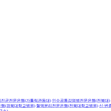
의진균전문은행(가톨릭관동대)
인수공통감염병전문은행(전북대)
행(경북대학교병원)
혈액분리전문은행(전북대학교병원)
신·변
구소)