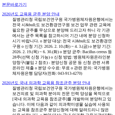
본문바로가기
2026년도 교육용 균주 분양 안내
질병관리청 국립보건연구원 국가병원체자원은행에서는
전국 시&bull;도 보건환경연구원 보건 업무 관련 교육에
필요한 균주를 무상으로 분양해 드리고자 하니 각 기관
에서는 균주 목록을 참고하시어 기간 내에 분양 신청하
시기 바랍니다. o 분양 대상: 전국 시&bull;도 보건환경연
구원 o 신청 기간: 2026. 2. 10.(화) ~ 4. 3.(금) o 분양 기간:
2026. 2. 19.(목) ~ 6. 30.(화) o 분양 균주: Bacillus cereus 등
28주(선택 신청 가능) o 신청 방법: 병원체자원온라인분
양창구(붙임 2 참조) - 분양신청 공문 등 신청 관련 서류
온라인 제출 o 분양 수수료: 무료 o 관련 문의: 국가병원
체자원은행 담당자(전화: 043-913-4270)
2026년도 국내 의과학 교육용 참조균주 분양 안내
질병관리청 국립보건연구원 국가병원체자원은행에서는
보건의료 및 의과학 분야의 전문 인력 양성을 목적으로
[국내 의과학 교육용 참조균주]를 개발하여 분양하고 있
습니다. 이에 다음과 같이 의과학미생물 실습에 사용되
는 교육용 참조균주 분양신청에 대해 알려드리니 많은