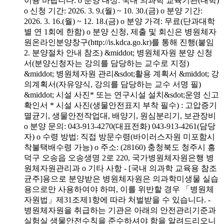
이용 바랍니다. o 분양 대상: 국내 의과학 교육기관(대학)
o 신청 기간: 2026. 3. 9.(월) ~ 10. 30.(금) o 분양 기간:
2026. 3. 16.(월) ~ 12. 18.(금) o 분양 가격: 무료(단과대학
별 연 1회에 한함) o 분양 신청, 제출 및 회신은 병원체자
원온라인분양창구(http://is.kdca.go.kr)를 통해 진행(붙임
2. 분양절차 안내 참조) &middot; 병원체자원 분양 신청
서(분양신청자는 강의를 담당하는 교수로 지정)
&middot; 병원체자원 관리&sdot;활용 계획서 &middot; 강
의계획서(자유양식, 강의를 담당하는 교수 서명 필)
&middot; 시설 사진* 또는 연구시설 설치&sdot;운영 신고
확인서 * 시설 사진(생물안전표지 부착 필수) : 고압증기
멸균기, 생물안전작업대, 배양기, 원심분리기, 보관장비
o 분양 문의: 043-913-4270(대표전화) 043-913-4261(담당
자) o 수령 방법: 직접 방문수령(바이러스자원 미포함시
착불택배수령 가능) o 주소: (28160) 충청북도 청주시 흥
덕구 오송읍 오송생명 2로 220, 국가병원체자원은행 병
원체자원관리과 o 기타 사항 - [국내 의과학 교육용 참조
균주]용으로 분양받은 병원체자원은 의과학미생물 실습
용으로만 사용하여야 하며, 이를 위반할 경우 「병원체
자원법」제31조제1항에 따라 처벌받을 수 있습니다. -
병원체자원을 취급하는 기관은 아래의 안전관리기준과
실험실 생물안전수칙을 준수하셔야 함을 알려드리오니