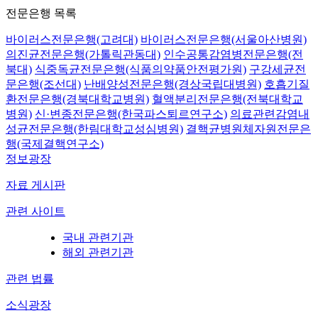
전문은행 목록
바이러스전문은행(고려대)
바이러스전문은행(서울아산병원)
의진균전문은행(가톨릭관동대)
인수공통감염병전문은행(전
북대)
식중독균전문은행(식품의약품안전평가원)
구강세균전
문은행(조선대)
난배양성전문은행(경상국립대병원)
호흡기질
환전문은행(경북대학교병원)
혈액분리전문은행(전북대학교
병원)
신·변종전문은행(한국파스퇴르연구소)
의료관련감염내
성균전문은행(한림대학교성심병원)
결핵균병원체자원전문은
행(국제결핵연구소)
정보광장
자료 게시판
관련 사이트
국내 관련기관
해외 관련기관
관련 법률
소식광장