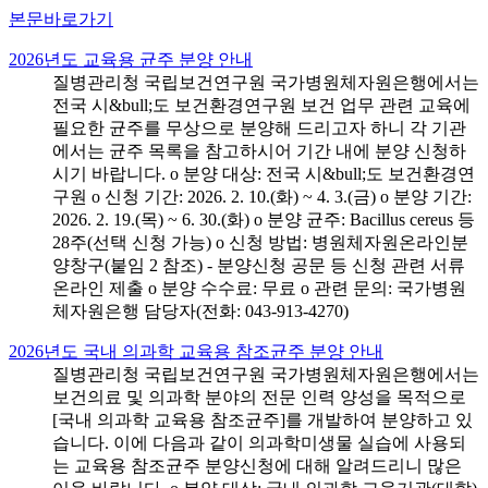
본문바로가기
2026년도 교육용 균주 분양 안내
질병관리청 국립보건연구원 국가병원체자원은행에서는
전국 시&bull;도 보건환경연구원 보건 업무 관련 교육에
필요한 균주를 무상으로 분양해 드리고자 하니 각 기관
에서는 균주 목록을 참고하시어 기간 내에 분양 신청하
시기 바랍니다. o 분양 대상: 전국 시&bull;도 보건환경연
구원 o 신청 기간: 2026. 2. 10.(화) ~ 4. 3.(금) o 분양 기간:
2026. 2. 19.(목) ~ 6. 30.(화) o 분양 균주: Bacillus cereus 등
28주(선택 신청 가능) o 신청 방법: 병원체자원온라인분
양창구(붙임 2 참조) - 분양신청 공문 등 신청 관련 서류
온라인 제출 o 분양 수수료: 무료 o 관련 문의: 국가병원
체자원은행 담당자(전화: 043-913-4270)
2026년도 국내 의과학 교육용 참조균주 분양 안내
질병관리청 국립보건연구원 국가병원체자원은행에서는
보건의료 및 의과학 분야의 전문 인력 양성을 목적으로
[국내 의과학 교육용 참조균주]를 개발하여 분양하고 있
습니다. 이에 다음과 같이 의과학미생물 실습에 사용되
는 교육용 참조균주 분양신청에 대해 알려드리니 많은