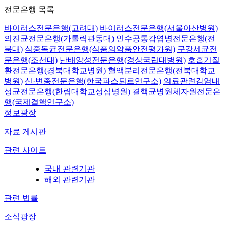
전문은행 목록
바이러스전문은행(고려대)
바이러스전문은행(서울아산병원)
의진균전문은행(가톨릭관동대)
인수공통감염병전문은행(전
북대)
식중독균전문은행(식품의약품안전평가원)
구강세균전
문은행(조선대)
난배양성전문은행(경상국립대병원)
호흡기질
환전문은행(경북대학교병원)
혈액분리전문은행(전북대학교
병원)
신·변종전문은행(한국파스퇴르연구소)
의료관련감염내
성균전문은행(한림대학교성심병원)
결핵균병원체자원전문은
행(국제결핵연구소)
정보광장
자료 게시판
관련 사이트
국내 관련기관
해외 관련기관
관련 법률
소식광장