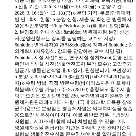
이용 바랍니다. o 분양 대상: 국내 의과학 교육기관(대학)
o 신청 기간: 2026. 3. 9.(월) ~ 10. 30.(금) o 분양 기간:
2026. 3. 16.(월) ~ 12. 18.(금) o 분양 가격: 무료(단과대학
별 연 1회에 한함) o 분양 신청, 제출 및 회신은 병원체자
원온라인분양창구(http://is.kdca.go.kr)를 통해 진행(붙임
2. 분양절차 안내 참조) &middot; 병원체자원 분양 신청
서(분양신청자는 강의를 담당하는 교수로 지정)
&middot; 병원체자원 관리&sdot;활용 계획서 &middot; 강
의계획서(자유양식, 강의를 담당하는 교수 서명 필)
&middot; 시설 사진* 또는 연구시설 설치&sdot;운영 신고
확인서 * 시설 사진(생물안전표지 부착 필수) : 고압증기
멸균기, 생물안전작업대, 배양기, 원심분리기, 보관장비
o 분양 문의: 043-913-4270(대표전화) 043-913-4261(담당
자) o 수령 방법: 직접 방문수령(바이러스자원 미포함시
착불택배수령 가능) o 주소: (28160) 충청북도 청주시 흥
덕구 오송읍 오송생명 2로 220, 국가병원체자원은행 병
원체자원관리과 o 기타 사항 - [국내 의과학 교육용 참조
균주]용으로 분양받은 병원체자원은 의과학미생물 실습
용으로만 사용하여야 하며, 이를 위반할 경우 「병원체
자원법」제31조제1항에 따라 처벌받을 수 있습니다. -
병원체자원을 취급하는 기관은 아래의 안전관리기준과
실험실 생물안전수칙을 준수하셔야 함을 알려드리오니