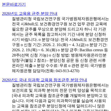
본문바로가기
2026년도 교육용 균주 분양 안내
질병관리청 국립보건연구원 국가병원체자원은행에서는
전국 시&bull;도 보건환경연구원 보건 업무 관련 교육에
필요한 균주를 무상으로 분양해 드리고자 하니 각 기관
에서는 균주 목록을 참고하시어 기간 내에 분양 신청하
시기 바랍니다. o 분양 대상: 전국 시&bull;도 보건환경연
구원 o 신청 기간: 2026. 2. 10.(화) ~ 4. 3.(금) o 분양 기간:
2026. 2. 19.(목) ~ 6. 30.(화) o 분양 균주: Bacillus cereus 등
28주(선택 신청 가능) o 신청 방법: 병원체자원온라인분
양창구(붙임 2 참조) - 분양신청 공문 등 신청 관련 서류
온라인 제출 o 분양 수수료: 무료 o 관련 문의: 국가병원
체자원은행 담당자(전화: 043-913-4270)
2026년도 국내 의과학 교육용 참조균주 분양 안내
질병관리청 국립보건연구원 국가병원체자원은행에서는
보건의료 및 의과학 분야의 전문 인력 양성을 목적으로
[국내 의과학 교육용 참조균주]를 개발하여 분양하고 있
습니다. 이에 다음과 같이 의과학미생물 실습에 사용되
는 교육용 참조균주 분양신청에 대해 알려드리니 많은