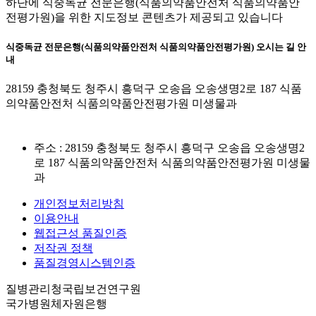
하단에 식중독균 전문은행(식품의약품안전처 식품의약품안
전평가원)을 위한 지도정보 콘텐츠가 제공되고 있습니다
식중독균 전문은행(식품의약품안전처 식품의약품안전평가원) 오시는 길 안
내
28159 충청북도 청주시 흥덕구 오송읍 오송생명2로 187 식품
의약품안전처 식품의약품안전평가원 미생물과
주소 : 28159 충청북도 청주시 흥덕구 오송읍 오송생명2
로 187 식품의약품안전처 식품의약품안전평가원 미생물
과
개인정보처리방침
이용안내
웹접근성 품질인증
저작권 정책
품질경영시스템인증
질병관리청국립보건연구원
국가병원체자원은행