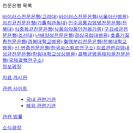
전문은행 목록
바이러스전문은행(고려대)
바이러스전문은행(서울아산병원)
의진균전문은행(가톨릭관동대)
인수공통감염병전문은행(전
북대)
식중독균전문은행(식품의약품안전평가원)
구강세균전
문은행(조선대)
난배양성전문은행(경상국립대병원)
호흡기질
환전문은행(경북대학교병원)
혈액분리전문은행(전북대학교
병원)
신·변종전문은행(한국파스퇴르연구소)
의료관련감염내
성균전문은행(한림대학교성심병원)
결핵균병원체자원전문은
행(국제결핵연구소)
정보광장
자료 게시판
관련 사이트
국내 관련기관
해외 관련기관
관련 법률
소식광장