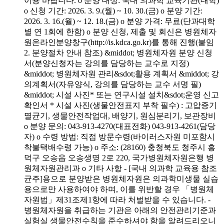
이용 바랍니다. o 분양 대상: 국내 의과학 교육기관(대학)
o 신청 기간: 2026. 3. 9.(월) ~ 10. 30.(금) o 분양 기간:
2026. 3. 16.(월) ~ 12. 18.(금) o 분양 가격: 무료(단과대학
별 연 1회에 한함) o 분양 신청, 제출 및 회신은 병원체자
원온라인분양창구(http://is.kdca.go.kr)를 통해 진행(붙임
2. 분양절차 안내 참조) &middot; 병원체자원 분양 신청
서(분양신청자는 강의를 담당하는 교수로 지정)
&middot; 병원체자원 관리&sdot;활용 계획서 &middot; 강
의계획서(자유양식, 강의를 담당하는 교수 서명 필)
&middot; 시설 사진* 또는 연구시설 설치&sdot;운영 신고
확인서 * 시설 사진(생물안전표지 부착 필수) : 고압증기
멸균기, 생물안전작업대, 배양기, 원심분리기, 보관장비
o 분양 문의: 043-913-4270(대표전화) 043-913-4261(담당
자) o 수령 방법: 직접 방문수령(바이러스자원 미포함시
착불택배수령 가능) o 주소: (28160) 충청북도 청주시 흥
덕구 오송읍 오송생명 2로 220, 국가병원체자원은행 병
원체자원관리과 o 기타 사항 - [국내 의과학 교육용 참조
균주]용으로 분양받은 병원체자원은 의과학미생물 실습
용으로만 사용하여야 하며, 이를 위반할 경우 「병원체
자원법」제31조제1항에 따라 처벌받을 수 있습니다. -
병원체자원을 취급하는 기관은 아래의 안전관리기준과
실험실 생물안전수칙을 준수하셔야 함을 알려드리오니