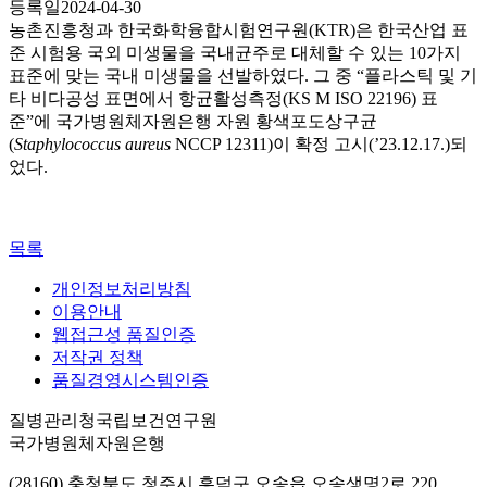
등록일
2024-04-30
농촌진흥청과 한국화학융합시험연구원(KTR)은 한국산업 표
준 시험용 국외 미생물을 국내균주로 대체할 수 있는 10가지
표준에 맞는 국내 미생물을 선발하였다. 그 중 “플라스틱 및 기
타 비다공성 표면에서 항균활성측정(KS M ISO 22196) 표
준”에 국가병원체자원은행 자원 황색포도상구균
(
Staphylococcus aureus
NCCP 12311)이 확정 고시(’23.12.17.)되
었다.
목록
개인정보처리방침
이용안내
웹접근성 품질인증
저작권 정책
품질경영시스템인증
질병관리청국립보건연구원
국가병원체자원은행
(28160) 충청북도 청주시 흥덕구 오송읍 오송생명2로 220