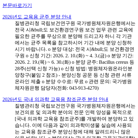
본문바로가기
2026년도 교육용 균주 분양 안내
질병관리청 국립보건연구원 국가병원체자원은행에서는
전국 시&bull;도 보건환경연구원 보건 업무 관련 교육에
필요한 균주를 무상으로 분양해 드리고자 하니 각 기관
에서는 균주 목록을 참고하시어 기간 내에 분양 신청하
시기 바랍니다. o 분양 대상: 전국 시&bull;도 보건환경연
구원 o 신청 기간: 2026. 2. 10.(화) ~ 4. 3.(금) o 분양 기간:
2026. 2. 19.(목) ~ 6. 30.(화) o 분양 균주: Bacillus cereus 등
28주(선택 신청 가능) o 신청 방법: 병원체자원온라인분
양창구(붙임 2 참조) - 분양신청 공문 등 신청 관련 서류
온라인 제출 o 분양 수수료: 무료 o 관련 문의: 국가병원
체자원은행 담당자(전화: 043-913-4270)
2026년도 국내 의과학 교육용 참조균주 분양 안내
질병관리청 국립보건연구원 국가병원체자원은행에서는
보건의료 및 의과학 분야의 전문 인력 양성을 목적으로
[국내 의과학 교육용 참조균주]를 개발하여 분양하고 있
습니다. 이에 다음과 같이 의과학미생물 실습에 사용되
는 교육용 참조균주 분양신청에 대해 알려드리니 많은