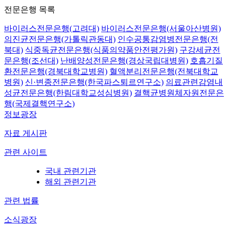
전문은행 목록
바이러스전문은행(고려대)
바이러스전문은행(서울아산병원)
의진균전문은행(가톨릭관동대)
인수공통감염병전문은행(전
북대)
식중독균전문은행(식품의약품안전평가원)
구강세균전
문은행(조선대)
난배양성전문은행(경상국립대병원)
호흡기질
환전문은행(경북대학교병원)
혈액분리전문은행(전북대학교
병원)
신·변종전문은행(한국파스퇴르연구소)
의료관련감염내
성균전문은행(한림대학교성심병원)
결핵균병원체자원전문은
행(국제결핵연구소)
정보광장
자료 게시판
관련 사이트
국내 관련기관
해외 관련기관
관련 법률
소식광장