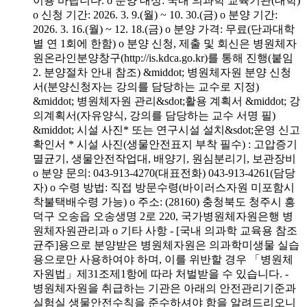
이용 바랍니다. o 분양 대상: 국내 의과학 교육기관(대학)
o 신청 기간: 2026. 3. 9.(월) ~ 10. 30.(금) o 분양 기간:
2026. 3. 16.(월) ~ 12. 18.(금) o 분양 가격: 무료(단과대학
별 연 1회에 한함) o 분양 신청, 제출 및 회신은 병원체자
원온라인분양창구(http://is.kdca.go.kr)를 통해 진행(붙임
2. 분양절차 안내 참조) &middot; 병원체자원 분양 신청
서(분양신청자는 강의를 담당하는 교수로 지정)
&middot; 병원체자원 관리&sdot;활용 계획서 &middot; 강
의계획서(자유양식, 강의를 담당하는 교수 서명 필)
&middot; 시설 사진* 또는 연구시설 설치&sdot;운영 신고
확인서 * 시설 사진(생물안전표지 부착 필수) : 고압증기
멸균기, 생물안전작업대, 배양기, 원심분리기, 보관장비
o 분양 문의: 043-913-4270(대표전화) 043-913-4261(담당
자) o 수령 방법: 직접 방문수령(바이러스자원 미포함시
착불택배수령 가능) o 주소: (28160) 충청북도 청주시 흥
덕구 오송읍 오송생명 2로 220, 국가병원체자원은행 병
원체자원관리과 o 기타 사항 - [국내 의과학 교육용 참조
균주]용으로 분양받은 병원체자원은 의과학미생물 실습
용으로만 사용하여야 하며, 이를 위반할 경우 「병원체
자원법」제31조제1항에 따라 처벌받을 수 있습니다. -
병원체자원을 취급하는 기관은 아래의 안전관리기준과
실험실 생물안전수칙을 준수하셔야 함을 알려드리오니