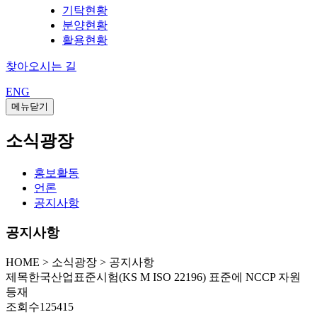
기탁현황
분양현황
활용현황
찾아오시는 길
ENG
메뉴닫기
소식광장
홍보활동
언론
공지사항
공지사항
HOME
>
소식광장 >
공지사항
제목
한국산업표준시험(KS M ISO 22196) 표준에 NCCP 자원
등재
조회수
125415