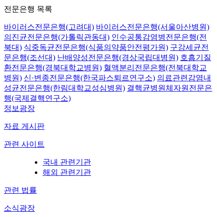
전문은행 목록
바이러스전문은행(고려대)
바이러스전문은행(서울아산병원)
의진균전문은행(가톨릭관동대)
인수공통감염병전문은행(전
북대)
식중독균전문은행(식품의약품안전평가원)
구강세균전
문은행(조선대)
난배양성전문은행(경상국립대병원)
호흡기질
환전문은행(경북대학교병원)
혈액분리전문은행(전북대학교
병원)
신·변종전문은행(한국파스퇴르연구소)
의료관련감염내
성균전문은행(한림대학교성심병원)
결핵균병원체자원전문은
행(국제결핵연구소)
정보광장
자료 게시판
관련 사이트
국내 관련기관
해외 관련기관
관련 법률
소식광장