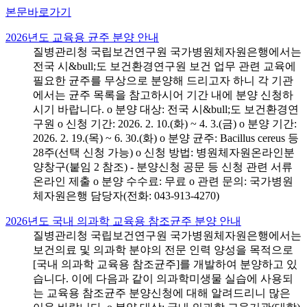
본문바로가기
2026년도 교육용 균주 분양 안내
질병관리청 국립보건연구원 국가병원체자원은행에서는
전국 시&bull;도 보건환경연구원 보건 업무 관련 교육에
필요한 균주를 무상으로 분양해 드리고자 하니 각 기관
에서는 균주 목록을 참고하시어 기간 내에 분양 신청하
시기 바랍니다. o 분양 대상: 전국 시&bull;도 보건환경연
구원 o 신청 기간: 2026. 2. 10.(화) ~ 4. 3.(금) o 분양 기간:
2026. 2. 19.(목) ~ 6. 30.(화) o 분양 균주: Bacillus cereus 등
28주(선택 신청 가능) o 신청 방법: 병원체자원온라인분
양창구(붙임 2 참조) - 분양신청 공문 등 신청 관련 서류
온라인 제출 o 분양 수수료: 무료 o 관련 문의: 국가병원
체자원은행 담당자(전화: 043-913-4270)
2026년도 국내 의과학 교육용 참조균주 분양 안내
질병관리청 국립보건연구원 국가병원체자원은행에서는
보건의료 및 의과학 분야의 전문 인력 양성을 목적으로
[국내 의과학 교육용 참조균주]를 개발하여 분양하고 있
습니다. 이에 다음과 같이 의과학미생물 실습에 사용되
는 교육용 참조균주 분양신청에 대해 알려드리니 많은