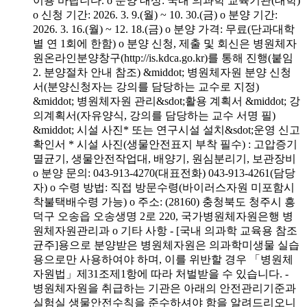
이용 바랍니다. o 분양 대상: 국내 의과학 교육기관(대학)
o 신청 기간: 2026. 3. 9.(월) ~ 10. 30.(금) o 분양 기간:
2026. 3. 16.(월) ~ 12. 18.(금) o 분양 가격: 무료(단과대학
별 연 1회에 한함) o 분양 신청, 제출 및 회신은 병원체자
원온라인분양창구(http://is.kdca.go.kr)를 통해 진행(붙임
2. 분양절차 안내 참조) &middot; 병원체자원 분양 신청
서(분양신청자는 강의를 담당하는 교수로 지정)
&middot; 병원체자원 관리&sdot;활용 계획서 &middot; 강
의계획서(자유양식, 강의를 담당하는 교수 서명 필)
&middot; 시설 사진* 또는 연구시설 설치&sdot;운영 신고
확인서 * 시설 사진(생물안전표지 부착 필수) : 고압증기
멸균기, 생물안전작업대, 배양기, 원심분리기, 보관장비
o 분양 문의: 043-913-4270(대표전화) 043-913-4261(담당
자) o 수령 방법: 직접 방문수령(바이러스자원 미포함시
착불택배수령 가능) o 주소: (28160) 충청북도 청주시 흥
덕구 오송읍 오송생명 2로 220, 국가병원체자원은행 병
원체자원관리과 o 기타 사항 - [국내 의과학 교육용 참조
균주]용으로 분양받은 병원체자원은 의과학미생물 실습
용으로만 사용하여야 하며, 이를 위반할 경우 「병원체
자원법」제31조제1항에 따라 처벌받을 수 있습니다. -
병원체자원을 취급하는 기관은 아래의 안전관리기준과
실험실 생물안전수칙을 준수하셔야 함을 알려드리오니