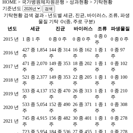
HOME
>
국가병원체자원은행 >
성과현황 >
기탁현황
기준년도
기탁현황 검색 결과 - 년도별 세균, 진균, 바이러스, 조류, 파생
물질 기탁 수(종, 주로 구분)
년도
세균
진균
바이러스
조류
파생물질
0 종 0
2015 년
1 종 1 주
0 종 0 주
0 종 0 주
0 종 0 주
주
427 종 1,854
144 종 314
16 종 162
1 종 1
0 종 97
2016 년
주
주
주
주
주
471 종 2,070
149 종 353
18 종 202
1 종 1
0 종 102
2017 년
주
주
주
주
주
521 종 2,377
149 종 353
22 종 205
1 종 1
0 종 100
2018 년
주
주
주
주
주
533 종 4,137
152 종 470
26 종 313
1 종 1
0 종 210
2019 년
주
주
주
주
주
533 종 5,054
152 종 490
26 종 371
1 종 1
0 종 308
2020 년
주
주
주
주
주
745 종 4,915
156 종 482
30 종 401
1 종 1
0 종 278
2021 년
주
주
주
주
주
723 종 5,954
184 종 536
27 종 455
1 종 1
0 종 278