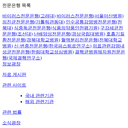
전문은행 목록
바이러스전문은행(고려대)
바이러스전문은행(서울아산병원)
의진균전문은행(가톨릭관동대)
인수공통감염병전문은행(전
북대)
식중독균전문은행(식품의약품안전평가원)
구강세균전
문은행(조선대)
난배양성전문은행(경상국립대병원)
호흡기질
환전문은행(경북대학교병원)
혈액분리전문은행(전북대학교
병원)
신·변종전문은행(한국파스퇴르연구소)
의료관련감염내
성균전문은행(한림대학교성심병원)
결핵균병원체자원전문은
행(국제결핵연구소)
정보광장
자료 게시판
관련 사이트
국내 관련기관
해외 관련기관
관련 법률
소식광장