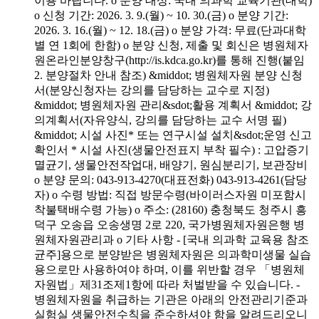
이용 바랍니다. o 분양 대상: 국내 의과학 교육기관(대학)
o 신청 기간: 2026. 3. 9.(월) ~ 10. 30.(금) o 분양 기간:
2026. 3. 16.(월) ~ 12. 18.(금) o 분양 가격: 무료(단과대학
별 연 1회에 한함) o 분양 신청, 제출 및 회신은 병원체자
원온라인분양창구(http://is.kdca.go.kr)를 통해 진행(붙임
2. 분양절차 안내 참조) &middot; 병원체자원 분양 신청
서(분양신청자는 강의를 담당하는 교수로 지정)
&middot; 병원체자원 관리&sdot;활용 계획서 &middot; 강
의계획서(자유양식, 강의를 담당하는 교수 서명 필)
&middot; 시설 사진* 또는 연구시설 설치&sdot;운영 신고
확인서 * 시설 사진(생물안전표지 부착 필수) : 고압증기
멸균기, 생물안전작업대, 배양기, 원심분리기, 보관장비
o 분양 문의: 043-913-4270(대표전화) 043-913-4261(담당
자) o 수령 방법: 직접 방문수령(바이러스자원 미포함시
착불택배수령 가능) o 주소: (28160) 충청북도 청주시 흥
덕구 오송읍 오송생명 2로 220, 국가병원체자원은행 병
원체자원관리과 o 기타 사항 - [국내 의과학 교육용 참조
균주]용으로 분양받은 병원체자원은 의과학미생물 실습
용으로만 사용하여야 하며, 이를 위반할 경우 「병원체
자원법」제31조제1항에 따라 처벌받을 수 있습니다. -
병원체자원을 취급하는 기관은 아래의 안전관리기준과
실험실 생물안전수칙을 준수하셔야 함을 알려드리오니