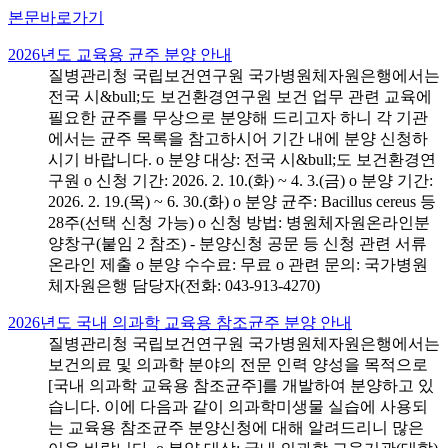
본문바로가기
2026년도 교육용 균주 분양 안내
질병관리청 국립보건연구원 국가병원체자원은행에서는
전국 시&bull;도 보건환경연구원 보건 업무 관련 교육에
필요한 균주를 무상으로 분양해 드리고자 하니 각 기관
에서는 균주 목록을 참고하시어 기간 내에 분양 신청하
시기 바랍니다. o 분양 대상: 전국 시&bull;도 보건환경연
구원 o 신청 기간: 2026. 2. 10.(화) ~ 4. 3.(금) o 분양 기간:
2026. 2. 19.(목) ~ 6. 30.(화) o 분양 균주: Bacillus cereus 등
28주(선택 신청 가능) o 신청 방법: 병원체자원온라인분
양창구(붙임 2 참조) - 분양신청 공문 등 신청 관련 서류
온라인 제출 o 분양 수수료: 무료 o 관련 문의: 국가병원
체자원은행 담당자(전화: 043-913-4270)
2026년도 국내 의과학 교육용 참조균주 분양 안내
질병관리청 국립보건연구원 국가병원체자원은행에서는
보건의료 및 의과학 분야의 전문 인력 양성을 목적으로
[국내 의과학 교육용 참조균주]를 개발하여 분양하고 있
습니다. 이에 다음과 같이 의과학미생물 실습에 사용되
는 교육용 참조균주 분양신청에 대해 알려드리니 많은