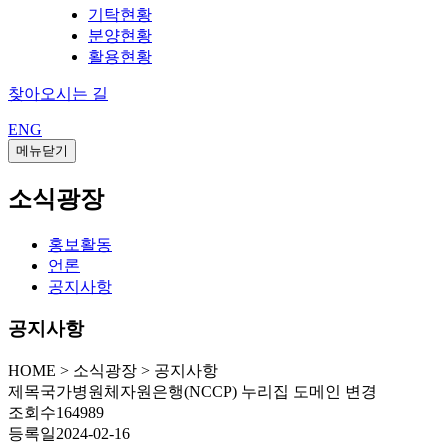
기탁현황
분양현황
활용현황
찾아오시는 길
ENG
메뉴닫기
소식광장
홍보활동
언론
공지사항
공지사항
HOME
>
소식광장 >
공지사항
제목
국가병원체자원은행(NCCP) 누리집 도메인 변경
조회수
164989
등록일
2024-02-16