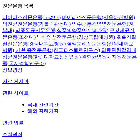
전문은행 목록
바이러스전문은행(고려대)
바이러스전문은행(서울아산병원)
의진균전문은행(가톨릭관동대)
인수공통감염병전문은행(전
북대)
식중독균전문은행(식품의약품안전평가원)
구강세균전
문은행(조선대)
난배양성전문은행(경상국립대병원)
호흡기질
환전문은행(경북대학교병원)
혈액분리전문은행(전북대학교
병원)
신·변종전문은행(한국파스퇴르연구소)
의료관련감염내
성균전문은행(한림대학교성심병원)
결핵균병원체자원전문은
행(국제결핵연구소)
정보광장
자료 게시판
관련 사이트
국내 관련기관
해외 관련기관
관련 법률
소식광장