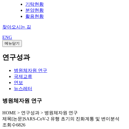
기탁현황
분양현황
활용현황
찾아오시는 길
ENG
메뉴닫기
연구성과
병원체자원 연구
국제교류
연보
뉴스레터
병원체자원 연구
HOME
>
연구성과 >
병원체자원 연구
제목
[논문]SARS-CoV-2 유행 초기의 진화계통 및 변이분석
조회수
6826