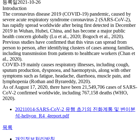
등록일
2021-10-26
Introduction
The coronavirus disease 2019 (COVID-19) pandemic, caused by
severe acute respiratory syndrome coronavirus 2 (SARS-CoV-2),
has rapidly spread worldwide after being first detected in December
2019 in Wuhan, Hubei, China, and has become a major public
health concern globally (Lu et al., 2020; Bogoch et al., 2020).
Previous studies have confirmed that this virus can spread from
person to person, after identifying clusters of cases among families,
including transmission from patients to healthcare workers (Chan et
al., 2020).
COVID-19 mainly causes respiratory illnesses, including cough,
sputum production, dyspnoea, and haemoptysis, along with other
symptoms such as fatigue, headache, diarrhoea, muscle pain, and
lymphopenia (Rothan and Byrareddy, 2020).
As of August 17, 2020, there have been 21,549,706 cases of SARS-
CoV-2 confirmed worldwide, including 767,158 deaths (WHO,
2020).
20211014-SARS-CoV-2 유행 초기의 진화계통 및 변이분
석-heliyon_R4_4report.pdf
목록
개인정보처리방침