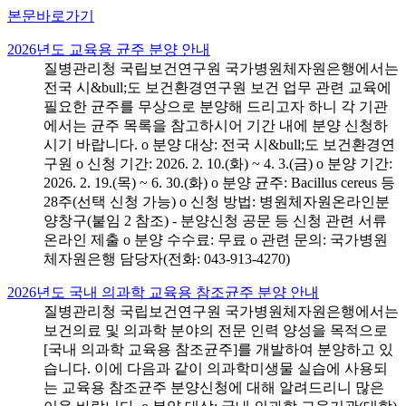
본문바로가기
2026년도 교육용 균주 분양 안내
질병관리청 국립보건연구원 국가병원체자원은행에서는
전국 시&bull;도 보건환경연구원 보건 업무 관련 교육에
필요한 균주를 무상으로 분양해 드리고자 하니 각 기관
에서는 균주 목록을 참고하시어 기간 내에 분양 신청하
시기 바랍니다. o 분양 대상: 전국 시&bull;도 보건환경연
구원 o 신청 기간: 2026. 2. 10.(화) ~ 4. 3.(금) o 분양 기간:
2026. 2. 19.(목) ~ 6. 30.(화) o 분양 균주: Bacillus cereus 등
28주(선택 신청 가능) o 신청 방법: 병원체자원온라인분
양창구(붙임 2 참조) - 분양신청 공문 등 신청 관련 서류
온라인 제출 o 분양 수수료: 무료 o 관련 문의: 국가병원
체자원은행 담당자(전화: 043-913-4270)
2026년도 국내 의과학 교육용 참조균주 분양 안내
질병관리청 국립보건연구원 국가병원체자원은행에서는
보건의료 및 의과학 분야의 전문 인력 양성을 목적으로
[국내 의과학 교육용 참조균주]를 개발하여 분양하고 있
습니다. 이에 다음과 같이 의과학미생물 실습에 사용되
는 교육용 참조균주 분양신청에 대해 알려드리니 많은