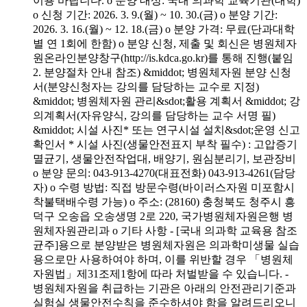
이용 바랍니다. o 분양 대상: 국내 의과학 교육기관(대학)
o 신청 기간: 2026. 3. 9.(월) ~ 10. 30.(금) o 분양 기간:
2026. 3. 16.(월) ~ 12. 18.(금) o 분양 가격: 무료(단과대학
별 연 1회에 한함) o 분양 신청, 제출 및 회신은 병원체자
원온라인분양창구(http://is.kdca.go.kr)를 통해 진행(붙임
2. 분양절차 안내 참조) &middot; 병원체자원 분양 신청
서(분양신청자는 강의를 담당하는 교수로 지정)
&middot; 병원체자원 관리&sdot;활용 계획서 &middot; 강
의계획서(자유양식, 강의를 담당하는 교수 서명 필)
&middot; 시설 사진* 또는 연구시설 설치&sdot;운영 신고
확인서 * 시설 사진(생물안전표지 부착 필수) : 고압증기
멸균기, 생물안전작업대, 배양기, 원심분리기, 보관장비
o 분양 문의: 043-913-4270(대표전화) 043-913-4261(담당
자) o 수령 방법: 직접 방문수령(바이러스자원 미포함시
착불택배수령 가능) o 주소: (28160) 충청북도 청주시 흥
덕구 오송읍 오송생명 2로 220, 국가병원체자원은행 병
원체자원관리과 o 기타 사항 - [국내 의과학 교육용 참조
균주]용으로 분양받은 병원체자원은 의과학미생물 실습
용으로만 사용하여야 하며, 이를 위반할 경우 「병원체
자원법」제31조제1항에 따라 처벌받을 수 있습니다. -
병원체자원을 취급하는 기관은 아래의 안전관리기준과
실험실 생물안전수칙을 준수하셔야 함을 알려드리오니