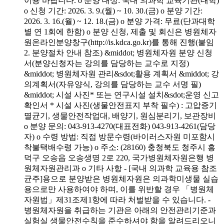
이용 바랍니다. o 분양 대상: 국내 의과학 교육기관(대학)
o 신청 기간: 2026. 3. 9.(월) ~ 10. 30.(금) o 분양 기간:
2026. 3. 16.(월) ~ 12. 18.(금) o 분양 가격: 무료(단과대학
별 연 1회에 한함) o 분양 신청, 제출 및 회신은 병원체자
원온라인분양창구(http://is.kdca.go.kr)를 통해 진행(붙임
2. 분양절차 안내 참조) &middot; 병원체자원 분양 신청
서(분양신청자는 강의를 담당하는 교수로 지정)
&middot; 병원체자원 관리&sdot;활용 계획서 &middot; 강
의계획서(자유양식, 강의를 담당하는 교수 서명 필)
&middot; 시설 사진* 또는 연구시설 설치&sdot;운영 신고
확인서 * 시설 사진(생물안전표지 부착 필수) : 고압증기
멸균기, 생물안전작업대, 배양기, 원심분리기, 보관장비
o 분양 문의: 043-913-4270(대표전화) 043-913-4261(담당
자) o 수령 방법: 직접 방문수령(바이러스자원 미포함시
착불택배수령 가능) o 주소: (28160) 충청북도 청주시 흥
덕구 오송읍 오송생명 2로 220, 국가병원체자원은행 병
원체자원관리과 o 기타 사항 - [국내 의과학 교육용 참조
균주]용으로 분양받은 병원체자원은 의과학미생물 실습
용으로만 사용하여야 하며, 이를 위반할 경우 「병원체
자원법」제31조제1항에 따라 처벌받을 수 있습니다. -
병원체자원을 취급하는 기관은 아래의 안전관리기준과
실험실 생물안전수칙을 준수하셔야 함을 알려드리오니