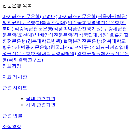
전문은행 목록
바이러스전문은행(고려대)
바이러스전문은행(서울아산병원)
의진균전문은행(가톨릭관동대)
인수공통감염병전문은행(전
북대)
식중독균전문은행(식품의약품안전평가원)
구강세균전
문은행(조선대)
난배양성전문은행(경상국립대병원)
호흡기질
환전문은행(경북대학교병원)
혈액분리전문은행(전북대학교
병원)
신·변종전문은행(한국파스퇴르연구소)
의료관련감염내
성균전문은행(한림대학교성심병원)
결핵균병원체자원전문은
행(국제결핵연구소)
정보광장
자료 게시판
관련 사이트
국내 관련기관
해외 관련기관
관련 법률
소식광장