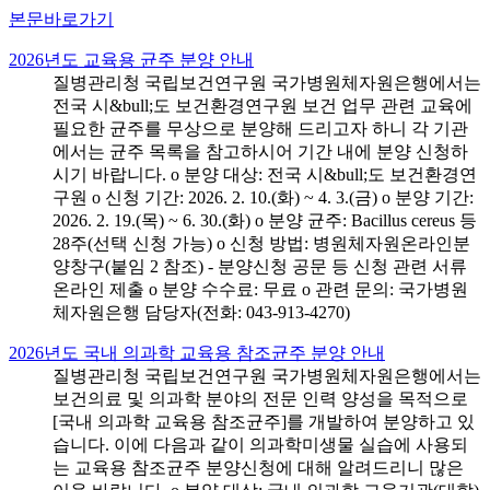
본문바로가기
2026년도 교육용 균주 분양 안내
질병관리청 국립보건연구원 국가병원체자원은행에서는
전국 시&bull;도 보건환경연구원 보건 업무 관련 교육에
필요한 균주를 무상으로 분양해 드리고자 하니 각 기관
에서는 균주 목록을 참고하시어 기간 내에 분양 신청하
시기 바랍니다. o 분양 대상: 전국 시&bull;도 보건환경연
구원 o 신청 기간: 2026. 2. 10.(화) ~ 4. 3.(금) o 분양 기간:
2026. 2. 19.(목) ~ 6. 30.(화) o 분양 균주: Bacillus cereus 등
28주(선택 신청 가능) o 신청 방법: 병원체자원온라인분
양창구(붙임 2 참조) - 분양신청 공문 등 신청 관련 서류
온라인 제출 o 분양 수수료: 무료 o 관련 문의: 국가병원
체자원은행 담당자(전화: 043-913-4270)
2026년도 국내 의과학 교육용 참조균주 분양 안내
질병관리청 국립보건연구원 국가병원체자원은행에서는
보건의료 및 의과학 분야의 전문 인력 양성을 목적으로
[국내 의과학 교육용 참조균주]를 개발하여 분양하고 있
습니다. 이에 다음과 같이 의과학미생물 실습에 사용되
는 교육용 참조균주 분양신청에 대해 알려드리니 많은