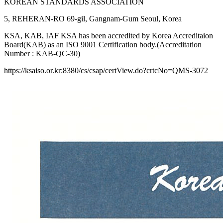
KOREAN STANDARDS ASSOCIATION
5, REHERAN-RO 69-gil, Gangnam-Gum Seoul, Korea
KSA, KAB, IAF KSA has been accredited by Korea Accreditaion
Board(KAB) as an ISO 9001 Certification body.(Accreditation
Number : KAB-QC-30)
https://ksaiso.or.kr:8380/cs/csap/certView.do?crtcNo=QMS-3072