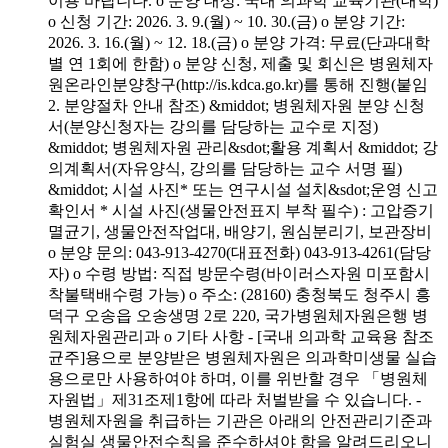
이용 바랍니다. o 분양 대상: 국내 의과학 교육기관(대학)
o 신청 기간: 2026. 3. 9.(월) ~ 10. 30.(금) o 분양 기간:
2026. 3. 16.(월) ~ 12. 18.(금) o 분양 가격: 무료(단과대학
별 연 1회에 한함) o 분양 신청, 제출 및 회신은 병원체자
원온라인분양창구(http://is.kdca.go.kr)를 통해 진행(붙임
2. 분양절차 안내 참조) &middot; 병원체자원 분양 신청
서(분양신청자는 강의를 담당하는 교수로 지정)
&middot; 병원체자원 관리&sdot;활용 계획서 &middot; 강
의계획서(자유양식, 강의를 담당하는 교수 서명 필)
&middot; 시설 사진* 또는 연구시설 설치&sdot;운영 신고
확인서 * 시설 사진(생물안전표지 부착 필수) : 고압증기
멸균기, 생물안전작업대, 배양기, 원심분리기, 보관장비
o 분양 문의: 043-913-4270(대표전화) 043-913-4261(담당
자) o 수령 방법: 직접 방문수령(바이러스자원 미포함시
착불택배수령 가능) o 주소: (28160) 충청북도 청주시 흥
덕구 오송읍 오송생명 2로 220, 국가병원체자원은행 병
원체자원관리과 o 기타 사항 - [국내 의과학 교육용 참조
균주]용으로 분양받은 병원체자원은 의과학미생물 실습
용으로만 사용하여야 하며, 이를 위반할 경우 「병원체
자원법」제31조제1항에 따라 처벌받을 수 있습니다. -
병원체자원을 취급하는 기관은 아래의 안전관리기준과
실험실 생물안전수칙을 준수하셔야 함을 알려드리오니