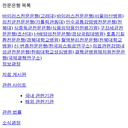
전문은행 목록
바이러스전문은행(고려대)
바이러스전문은행(서울아산병원)
의진균전문은행(가톨릭관동대)
인수공통감염병전문은행(전
북대)
식중독균전문은행(식품의약품안전평가원)
구강세균전
문은행(조선대)
난배양성전문은행(경상국립대병원)
호흡기질
환전문은행(경북대학교병원)
혈액분리전문은행(전북대학교
병원)
신·변종전문은행(한국파스퇴르연구소)
의료관련감염내
성균전문은행(한림대학교성심병원)
결핵균병원체자원전문은
행(국제결핵연구소)
정보광장
자료 게시판
관련 사이트
국내 관련기관
해외 관련기관
관련 법률
소식광장