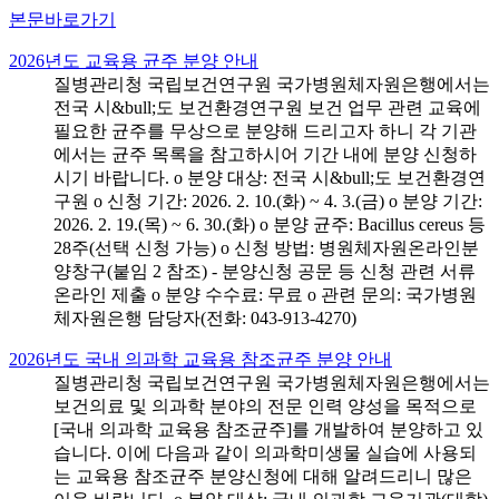
본문바로가기
2026년도 교육용 균주 분양 안내
질병관리청 국립보건연구원 국가병원체자원은행에서는
전국 시&bull;도 보건환경연구원 보건 업무 관련 교육에
필요한 균주를 무상으로 분양해 드리고자 하니 각 기관
에서는 균주 목록을 참고하시어 기간 내에 분양 신청하
시기 바랍니다. o 분양 대상: 전국 시&bull;도 보건환경연
구원 o 신청 기간: 2026. 2. 10.(화) ~ 4. 3.(금) o 분양 기간:
2026. 2. 19.(목) ~ 6. 30.(화) o 분양 균주: Bacillus cereus 등
28주(선택 신청 가능) o 신청 방법: 병원체자원온라인분
양창구(붙임 2 참조) - 분양신청 공문 등 신청 관련 서류
온라인 제출 o 분양 수수료: 무료 o 관련 문의: 국가병원
체자원은행 담당자(전화: 043-913-4270)
2026년도 국내 의과학 교육용 참조균주 분양 안내
질병관리청 국립보건연구원 국가병원체자원은행에서는
보건의료 및 의과학 분야의 전문 인력 양성을 목적으로
[국내 의과학 교육용 참조균주]를 개발하여 분양하고 있
습니다. 이에 다음과 같이 의과학미생물 실습에 사용되
는 교육용 참조균주 분양신청에 대해 알려드리니 많은