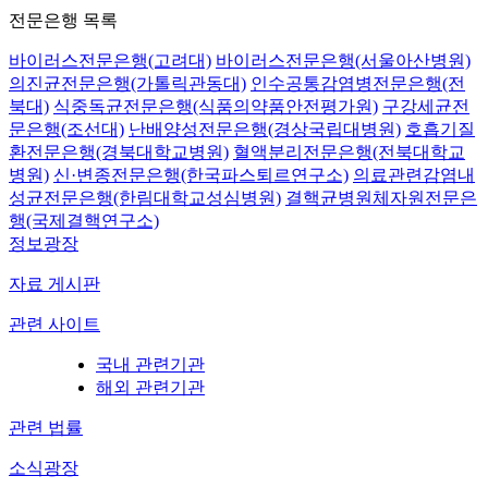
전문은행 목록
바이러스전문은행(고려대)
바이러스전문은행(서울아산병원)
의진균전문은행(가톨릭관동대)
인수공통감염병전문은행(전
북대)
식중독균전문은행(식품의약품안전평가원)
구강세균전
문은행(조선대)
난배양성전문은행(경상국립대병원)
호흡기질
환전문은행(경북대학교병원)
혈액분리전문은행(전북대학교
병원)
신·변종전문은행(한국파스퇴르연구소)
의료관련감염내
성균전문은행(한림대학교성심병원)
결핵균병원체자원전문은
행(국제결핵연구소)
정보광장
자료 게시판
관련 사이트
국내 관련기관
해외 관련기관
관련 법률
소식광장