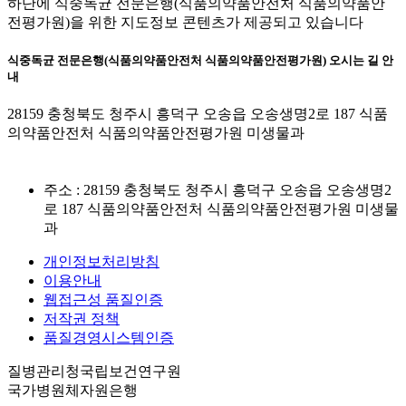
하단에 식중독균 전문은행(식품의약품안전처 식품의약품안
전평가원)을 위한 지도정보 콘텐츠가 제공되고 있습니다
식중독균 전문은행(식품의약품안전처 식품의약품안전평가원) 오시는 길 안
내
28159 충청북도 청주시 흥덕구 오송읍 오송생명2로 187 식품
의약품안전처 식품의약품안전평가원 미생물과
주소 : 28159 충청북도 청주시 흥덕구 오송읍 오송생명2
로 187 식품의약품안전처 식품의약품안전평가원 미생물
과
개인정보처리방침
이용안내
웹접근성 품질인증
저작권 정책
품질경영시스템인증
질병관리청국립보건연구원
국가병원체자원은행