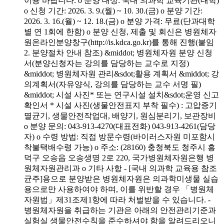
이용 바랍니다. o 분양 대상: 국내 의과학 교육기관(대학)
o 신청 기간: 2026. 3. 9.(월) ~ 10. 30.(금) o 분양 기간:
2026. 3. 16.(월) ~ 12. 18.(금) o 분양 가격: 무료(단과대학
별 연 1회에 한함) o 분양 신청, 제출 및 회신은 병원체자
원온라인분양창구(http://is.kdca.go.kr)를 통해 진행(붙임
2. 분양절차 안내 참조) &middot; 병원체자원 분양 신청
서(분양신청자는 강의를 담당하는 교수로 지정)
&middot; 병원체자원 관리&sdot;활용 계획서 &middot; 강
의계획서(자유양식, 강의를 담당하는 교수 서명 필)
&middot; 시설 사진* 또는 연구시설 설치&sdot;운영 신고
확인서 * 시설 사진(생물안전표지 부착 필수) : 고압증기
멸균기, 생물안전작업대, 배양기, 원심분리기, 보관장비
o 분양 문의: 043-913-4270(대표전화) 043-913-4261(담당
자) o 수령 방법: 직접 방문수령(바이러스자원 미포함시
착불택배수령 가능) o 주소: (28160) 충청북도 청주시 흥
덕구 오송읍 오송생명 2로 220, 국가병원체자원은행 병
원체자원관리과 o 기타 사항 - [국내 의과학 교육용 참조
균주]용으로 분양받은 병원체자원은 의과학미생물 실습
용으로만 사용하여야 하며, 이를 위반할 경우 「병원체
자원법」제31조제1항에 따라 처벌받을 수 있습니다. -
병원체자원을 취급하는 기관은 아래의 안전관리기준과
실험실 생물안전수칙을 준수하셔야 함을 알려드리오니