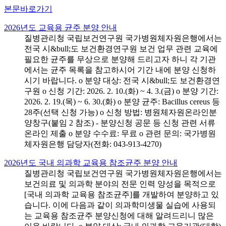
본문바로가기
2026년도 교육용 균주 분양 안내
질병관리청 국립보건연구원 국가병원체자원은행에서는
전국 시&bull;도 보건환경연구원 보건 업무 관련 교육에
필요한 균주를 무상으로 분양해 드리고자 하니 각 기관
에서는 균주 목록을 참고하시어 기간 내에 분양 신청하
시기 바랍니다. o 분양 대상: 전국 시&bull;도 보건환경연
구원 o 신청 기간: 2026. 2. 10.(화) ~ 4. 3.(금) o 분양 기간:
2026. 2. 19.(목) ~ 6. 30.(화) o 분양 균주: Bacillus cereus 등
28주(선택 신청 가능) o 신청 방법: 병원체자원온라인분
양창구(붙임 2 참조) - 분양신청 공문 등 신청 관련 서류
온라인 제출 o 분양 수수료: 무료 o 관련 문의: 국가병원
체자원은행 담당자(전화: 043-913-4270)
2026년도 국내 의과학 교육용 참조균주 분양 안내
질병관리청 국립보건연구원 국가병원체자원은행에서는
보건의료 및 의과학 분야의 전문 인력 양성을 목적으로
[국내 의과학 교육용 참조균주]를 개발하여 분양하고 있
습니다. 이에 다음과 같이 의과학미생물 실습에 사용되
는 교육용 참조균주 분양신청에 대해 알려드리니 많은