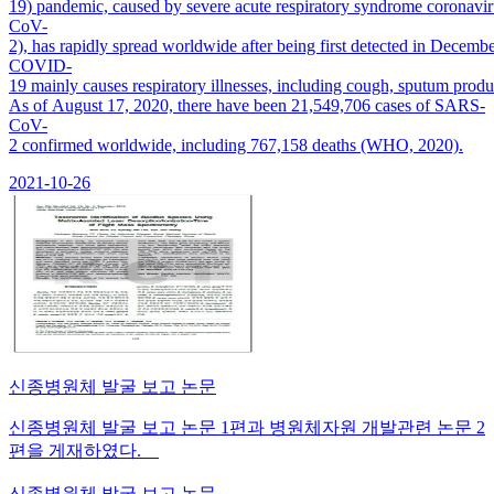
19) pandemic, caused by severe acute respiratory syndrome coronavi
CoV-
2), has rapidly spread worldwide after being first detected in Decembe
COVID-
19 mainly causes respiratory illnesses, including cough, sputum pro
As of August 17, 2020, there have been 21,549,706 cases of SARS-
CoV-
2 confirmed worldwide, including 767,158 deaths (WHO, 2020).
2021-10-26
신종병원체 발굴 보고 논문
신종병원체 발굴 보고 논문 1편과 병원체자원 개발관련 논문 2
편을 게재하였다.
신종병원체 발굴 보고 논문