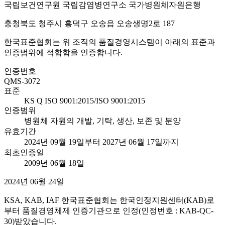
국립보건연구원 국립감염병연구소 국가병원체자원은행
충청북도 청주시 흥덕구 오송읍 오송생명2로 187
한국표준협회는 위 조직의 품질경영시스템이 아래의 표준과
인증범위에 적합함을 인증합니다.
인증번호
QMS-3072
표준
KS Q ISO 9001:2015/ISO 9001:2015
인증범위
병원체 자원의 개발, 기탁, 생산, 보존 및 분양
유효기간
2024년 09월 19일부터 2027년 06월 17일까지
최초인증일
2009년 06월 18일
2024년 06월 24일
KSA, KAB, IAF 한국표준협회는 한국인정지원센터(KAB)로
부터 품질경영체제 인증기관으로 인정(인정번호 : KAB-QC-
30)받았습니다.