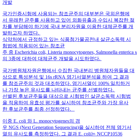
개발
국가인증시험에 사용되는 참조균주의 대부분은 국외은행에
서 유래한 균주를 사용하고 있어 외화유출과 수입시 복잡한 절
차를 부담해야 하기에 국내 분리자원을 이용한 대체균주를 개
발하고자 하였다.
식약처에서 규정하고 있는 식품첨가물공전내 살균소독력 시
험법에 적용되어 있는 참조균
주 중 Escherichia coli, Listeria monocytogenes, Salmonella enterica
의 3종에 대하여 대체균주 개발을 시도하였다.
국가병원체자원은행에서 수집한 국내분리 병원체자원들을 대
상으로 특성분석 및 16s rRNA 염기서열분석을 하여 그 결과
를 참조균주의 것과 대조하였다. 염기서열이 100% 일치하거
나 가장 높은 유사도를 나타내는 균주를 선별하였다.
선별된 후보균주들을 대상으로 시험법인 살균소독력 시험법
을 적용하여 유효성 평가를 실시하여 참조균주와 가장 유사
한 후보균주를 최종 선정하였다.
이중 E. coli 와 L. monocytogenes의 경
우 NGS (Next Generation Sequencing)을 실시하여 전체 염기서
열의 유사도를 측정하였다. 그 결과 E. coli는 NCCP10536