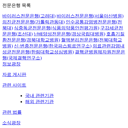
전문은행 목록
바이러스전문은행(고려대)
바이러스전문은행(서울아산병원)
의진균전문은행(가톨릭관동대)
인수공통감염병전문은행(전
북대)
식중독균전문은행(식품의약품안전평가원)
구강세균전
문은행(조선대)
난배양성전문은행(경상국립대병원)
호흡기질
환전문은행(경북대학교병원)
혈액분리전문은행(전북대학교
병원)
신·변종전문은행(한국파스퇴르연구소)
의료관련감염내
성균전문은행(한림대학교성심병원)
결핵균병원체자원전문은
행(국제결핵연구소)
정보광장
자료 게시판
관련 사이트
국내 관련기관
해외 관련기관
관련 법률
소식광장