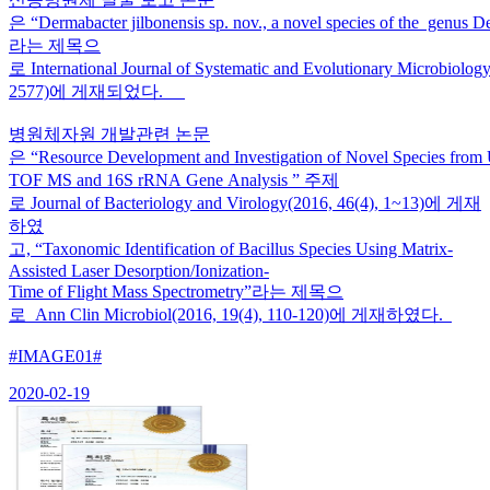
은 “Dermabacter jilbonensis sp. nov., a novel species of the genus D
라는 제목으
로 International Journal of Systematic and Evolutionary Microbiolo
2577)에 게재되었다.
병원체자원 개발관련 논문
은 “Resource Development and Investigation of Novel Species fro
TOF MS and 16S rRNA Gene Analysis ” 주제
로 Journal of Bacteriology and Virology(2016, 46(4), 1~13)에 게재
하였
고, “Taxonomic Identification of Bacillus Species Using Matrix-
Assisted Laser Desorption/Ionization-
Time of Flight Mass Spectrometry”라는 제목으
로 Ann Clin Microbiol(2016, 19(4), 110-120)에 게재하였다.
#IMAGE01#
2020-02-19