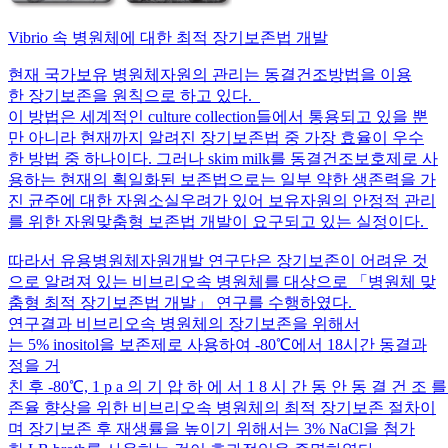
Vibrio 속 병원체에 대한 최적 장기보존법 개발
현재 국가보유 병원체자원의 관리는 동결건조방법을 이용
한 장기보존을 원칙으로 하고 있다.
이 방법은 세계적인 culture collection들에서 통용되고 있을 뿐
만 아니라 현재까지 알려진 장기보존법 중 가장 효율이 우수
한 방법 중 하나이다. 그러나 skim milk를 동결건조보호제로 사
용하는 현재의 획일화된 보존법으로는 일부 약한 생존력을 가
진 균주에 대한 자원소실우려가 있어 보유자원의 안정적 관리
를 위한 자원맞춤형 보존법 개발이 요구되고 있는 실정이다.
따라서 유용병원체자원개발 연구단은 장기보존이 어려운 것
으로 알려져 있는 비브리오속 병원체를 대상으로 「병원체 맞
춤형 최적 장기보존법 개발」 연구를 수행하였다.
연구결과 비브리오속 병원체의 장기보존을 위해서
는 5% inositol을 보존제로 사용하여 -80℃에서 18시간 동결과
정을 거
친 후 -80℃, 1 p a 의 기 압 하 에 서 1 8 시 간 동 안 동 결 건 조
존율 향상을 위한 비브리오속 병원체의 최적 장기보존 절차이
며 장기보존 후 재생률을 높이기 위해서는 3% NaCl을 첨가