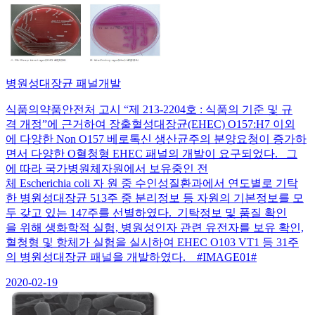
병원성대장균 패널개발
식품의약품안전처 고시 “제 213-2204호 : 식품의 기준 및 규
격 개정”에 근거하여 장출혈성대장균(EHEC) O157:H7 이외
에 다양한 Non O157 베로톡신 생산균주의 분양요청이 증가하
면서 다양한 O혈청형 EHEC 패널의 개발이 요구되었다. 그
에 따라 국가병원체자원에서 보유중인 전
체 Escherichia coli 자 원 중 수인성질환과에서 연도별로 기탁
한 병원성대장균 513주 중 분리정보 등 자원의 기본정보를 모
두 갖고 있는 147주를 선별하였다. 기탁정보 및 품질 확인
을 위해 생화학적 실험, 병원성인자 관련 유전자를 보유 확인,
혈청형 및 항체가 실험을 실시하여 EHEC O103 VT1 등 31주
의 병원성대장균 패널을 개발하였다. #IMAGE01#
2020-02-19