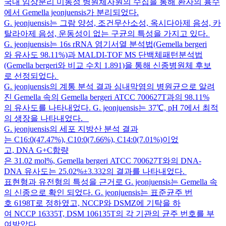
국내 임상분리 미동정 병원체자원의 수집을 통해 환자의 흉수
에서 Gemella jeonjuensis가 분리되었다.
G. jeonjuensis는 그람 양성, 조건무산소성, 옥시다아제 음성, 카
탈라아제 음성, 운동성이 없는 구균의 특성을 가지고 있다.
G. jeonjuensis는 16s rRNA 염기서열 분석법(Gemella bergeri
와 유사도 98.11%)과 MALDI-TOF MS 단백체패턴분석법
(Gemella bergeri와 비교 수치 1.891)을 통해 신종병원체 후보
로 선정되었다.
G. jeonjuensis의 계통 분석 결과 심내막염의 병원균으로 알려
진 Gemella 속의 Gemella bergeri ATCC 700627T과의 98.11%
의 유사도를 나타내었다. G. jeonjuensis는 37℃, pH 7에서 최적
의 생장을 나타내었다.
G. jeonjuensis의 세포 지방산 분석 결과
는 C16:0(47.47%), C10:0(7.66%), C14:0(7.01%)이었
고, DNA G+C함량
은 31.02 mol%, Gemella bergeri ATCC 700627T와의 DNA-
DNA 유사도는 25.02%±3.332의 결과를 나타내었다.
표현형과 유전형의 특성을 근거로 G. jeonjuensis는 Gemella 속
의 신종으로 확인 되었다. G. jeonjuensis는 표준균주 번
호 6198T로 정하였고, NCCP와 DSMZ에 기탁을 하
여 NCCP 16335T, DSM 106135T의 각 기관의 균주 번호를 부
여받았다.