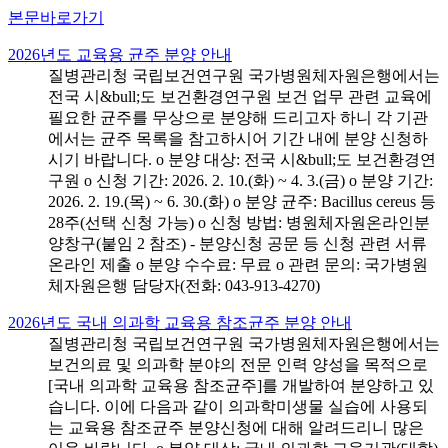
본문바로가기
2026년도 교육용 균주 분양 안내
질병관리청 국립보건연구원 국가병원체자원은행에서는
전국 시&bull;도 보건환경연구원 보건 업무 관련 교육에
필요한 균주를 무상으로 분양해 드리고자 하니 각 기관
에서는 균주 목록을 참고하시어 기간 내에 분양 신청하
시기 바랍니다. o 분양 대상: 전국 시&bull;도 보건환경연
구원 o 신청 기간: 2026. 2. 10.(화) ~ 4. 3.(금) o 분양 기간:
2026. 2. 19.(목) ~ 6. 30.(화) o 분양 균주: Bacillus cereus 등
28주(선택 신청 가능) o 신청 방법: 병원체자원온라인분
양창구(붙임 2 참조) - 분양신청 공문 등 신청 관련 서류
온라인 제출 o 분양 수수료: 무료 o 관련 문의: 국가병원
체자원은행 담당자(전화: 043-913-4270)
2026년도 국내 의과학 교육용 참조균주 분양 안내
질병관리청 국립보건연구원 국가병원체자원은행에서는
보건의료 및 의과학 분야의 전문 인력 양성을 목적으로
[국내 의과학 교육용 참조균주]를 개발하여 분양하고 있
습니다. 이에 다음과 같이 의과학미생물 실습에 사용되
는 교육용 참조균주 분양신청에 대해 알려드리니 많은