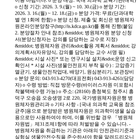
이용 바랍니다. o 분양 대상: 국내 의과학 교육기관(대학)
o 신청 기간: 2026. 3. 9.(월) ~ 10. 30.(금) o 분양 기간:
2026. 3. 16.(월) ~ 12. 18.(금) o 분양 가격: 무료(단과대학
별 연 1회에 한함) o 분양 신청, 제출 및 회신은 병원체자
원온라인분양창구(http://is.kdca.go.kr)를 통해 진행(붙임
2. 분양절차 안내 참조) &middot; 병원체자원 분양 신청
서(분양신청자는 강의를 담당하는 교수로 지정)
&middot; 병원체자원 관리&sdot;활용 계획서 &middot; 강
의계획서(자유양식, 강의를 담당하는 교수 서명 필)
&middot; 시설 사진* 또는 연구시설 설치&sdot;운영 신고
확인서 * 시설 사진(생물안전표지 부착 필수) : 고압증기
멸균기, 생물안전작업대, 배양기, 원심분리기, 보관장비
o 분양 문의: 043-913-4270(대표전화) 043-913-4261(담당
자) o 수령 방법: 직접 방문수령(바이러스자원 미포함시
착불택배수령 가능) o 주소: (28160) 충청북도 청주시 흥
덕구 오송읍 오송생명 2로 220, 국가병원체자원은행 병
원체자원관리과 o 기타 사항 - [국내 의과학 교육용 참조
균주]용으로 분양받은 병원체자원은 의과학미생물 실습
용으로만 사용하여야 하며, 이를 위반할 경우 「병원체
자원법」제31조제1항에 따라 처벌받을 수 있습니다. -
병원체자원을 취급하는 기관은 아래의 안전관리기준과
실험실 생물안전수칙을 준수하셔야 함을 알려드리오니