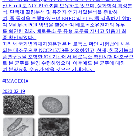
산 E. coli 로 NCCP15739를 보유하고 있으며, 생화학적 특성분
석, 단백체 질량분석 및 유전자 염기서열분석을 종합하
여, 종 동정을 수행하였으며 EHEC 및 ETEC를 검출하기 위하
여 Multiplex PCR 방법을 활용하여 베로독소유전자의 유무
를 확인한 결과, 베로독소 두 유형 모두를 지니고 있음이 최
종 확인되었다.
따라서 국가병원체자원은행은 베로독소 확인 시험법에 사용
되는 대조군으로 NCCP15739를 선정하였고, 현재, 한국기능식
품연구원을 포함한 6개 기관에서 베로독소 확인시험 대조군으
로 본 균주를 분양 수령하였으며, 이후에도 본 균주에 대하
여 분양요청 수요가 많을 것으로 기대된다.
#IMAGE01#
2020-02-19