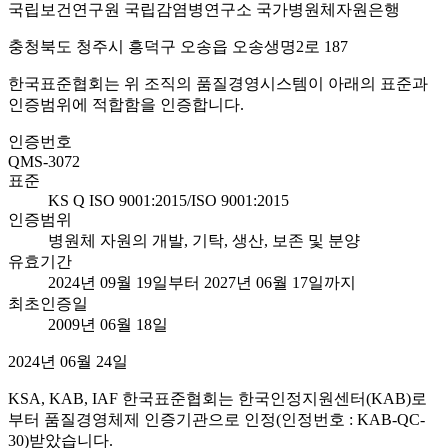
국립보건연구원 국립감염병연구소 국가병원체자원은행
충청북도 청주시 흥덕구 오송읍 오송생명2로 187
한국표준협회는 위 조직의 품질경영시스템이 아래의 표준과
인증범위에 적합함을 인증합니다.
인증번호
QMS-3072
표준
KS Q ISO 9001:2015/ISO 9001:2015
인증범위
병원체 자원의 개발, 기탁, 생산, 보존 및 분양
유효기간
2024년 09월 19일부터 2027년 06월 17일까지
최초인증일
2009년 06월 18일
2024년 06월 24일
KSA, KAB, IAF 한국표준협회는 한국인정지원센터(KAB)로
부터 품질경영체제 인증기관으로 인정(인정번호 : KAB-QC-
30)받았습니다.