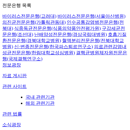
전문은행 목록
바이러스전문은행(고려대)
바이러스전문은행(서울아산병원)
의진균전문은행(가톨릭관동대)
인수공통감염병전문은행(전
북대)
식중독균전문은행(식품의약품안전평가원)
구강세균전
문은행(조선대)
난배양성전문은행(경상국립대병원)
호흡기질
환전문은행(경북대학교병원)
혈액분리전문은행(전북대학교
병원)
신·변종전문은행(한국파스퇴르연구소)
의료관련감염내
성균전문은행(한림대학교성심병원)
결핵균병원체자원전문은
행(국제결핵연구소)
정보광장
자료 게시판
관련 사이트
국내 관련기관
해외 관련기관
관련 법률
소식광장