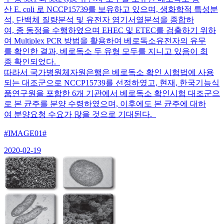
산 E. coli 로 NCCP15739를 보유하고 있으며, 생화학적 특성분
석, 단백체 질량분석 및 유전자 염기서열분석을 종합하
여, 종 동정을 수행하였으며 EHEC 및 ETEC를 검출하기 위하
여 Multiplex PCR 방법을 활용하여 베로독소유전자의 유무
를 확인한 결과, 베로독소 두 유형 모두를 지니고 있음이 최
종 확인되었다.
따라서 국가병원체자원은행은 베로독소 확인 시험법에 사용
되는 대조군으로 NCCP15739를 선정하였고, 현재, 한국기능식
품연구원을 포함한 6개 기관에서 베로독소 확인시험 대조군으
로 본 균주를 분양 수령하였으며, 이후에도 본 균주에 대하
여 분양요청 수요가 많을 것으로 기대된다.
#IMAGE01#
2020-02-19