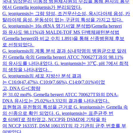
국내 임상분리 미동정 병원체자원의 수집을 통해 환자의 흉수
에서 Gemella jeonjuensis가 분리되었다.
G. jeonjuensis는 그람 양성, 조건무산소성, 옥시다아제 음성, 카
탈라아제 음성, 운동성이 없는 구균의 특성을 가지고 있다.
G. jeonjuensis는 16s rRNA 염기서열 분석법(Gemella bergeri
와 유사도 98.11%)과 MALDI-TOF MS 단백체패턴분석법
(Gemella bergeri와 비교 수치 1.891)을 통해 신종병원체 후보
로 선정되었다.
G. jeonjuensis의 계통 분석 결과 심내막염의 병원균으로 알려
진 Gemella 속의 Gemella bergeri ATCC 700627T과의 98.11%
의 유사도를 나타내었다. G. jeonjuensis는 37℃, pH 7에서 최적
의 생장을 나타내었다.
G. jeonjuensis의 세포 지방산 분석 결과
는 C16:0(47.47%), C10:0(7.66%), C14:0(7.01%)이었
고, DNA G+C함량
은 31.02 mol%, Gemella bergeri ATCC 700627T와의 DNA-
DNA 유사도는 25.02%±3.332의 결과를 나타내었다.
표현형과 유전형의 특성을 근거로 G. jeonjuensis는 Gemella 속
의 신종으로 확인 되었다. G. jeonjuensis는 표준균주 번
호 6198T로 정하였고, NCCP와 DSMZ에 기탁을 하
여 NCCP 16335T, DSM 106135T의 각 기관의 균주 번호를 부
여받았다.