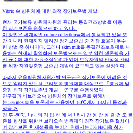
Vibrio 속 병원체에 대한 최적 장기보존법 개발
현재 국가보유 병원체자원의 관리는 동결건조방법을 이용
한 장기보존을 원칙으로 하고 있다.
이 방법은 세계적인 culture collection들에서 통용되고 있을 뿐
만 아니라 현재까지 알려진 장기보존법 중 가장 효율이 우수
한 방법 중 하나이다. 그러나 skim milk를 동결건조보호제로 사
용하는 현재의 획일화된 보존법으로는 일부 약한 생존력을 가
진 균주에 대한 자원소실우려가 있어 보유자원의 안정적 관리
를 위한 자원맞춤형 보존법 개발이 요구되고 있는 실정이다.
따라서 유용병원체자원개발 연구단은 장기보존이 어려운 것
으로 알려져 있는 비브리오속 병원체를 대상으로 「병원체 맞
춤형 최적 장기보존법 개발」 연구를 수행하였다.
연구결과 비브리오속 병원체의 장기보존을 위해서
는 5% inositol을 보존제로 사용하여 -80℃에서 18시간 동결과
정을 거
친 후 -80℃, 1 p a 의 기 압 하 에 서 1 8 시 간 동 안 동 결 건 조
존율 향상을 위한 비브리오속 병원체의 최적 장기보존 절차이
며 장기보존 후 재생률을 높이기 위해서는 3% NaCl을 첨가