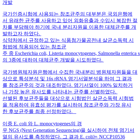
개발
국가인증시험에 사용되는 참조균주의 대부분은 국외은행에
서 유래한 균주를 사용하고 있어 외화유출과 수입시 복잡한 절
차를 부담해야 하기에 국내 분리자원을 이용한 대체균주를 개
발하고자 하였다.
식약처에서 규정하고 있는 식품첨가물공전내 살균소독력 시
험법에 적용되어 있는 참조균
주 중 Escherichia coli, Listeria monocytogenes, Salmonella enterica
의 3종에 대하여 대체균주 개발을 시도하였다.
국가병원체자원은행에서 수집한 국내분리 병원체자원들을 대
상으로 특성분석 및 16s rRNA 염기서열분석을 하여 그 결과
를 참조균주의 것과 대조하였다. 염기서열이 100% 일치하거
나 가장 높은 유사도를 나타내는 균주를 선별하였다.
선별된 후보균주들을 대상으로 시험법인 살균소독력 시험법
을 적용하여 유효성 평가를 실시하여 참조균주와 가장 유사
한 후보균주를 최종 선정하였다.
이중 E. coli 와 L. monocytogenes의 경
우 NGS (Next Generation Sequencing)을 실시하여 전체 염기서
열의 유사도를 측정하였다. 그 결과 E. coli는 NCCP10536