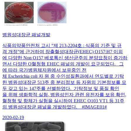
병원성대장균 패널개발
식품의약품안전처 고시 “제 213-2204호 : 식품의 기준 및 규
격 개정”에 근거하여 장출혈성대장균(EHEC) O157:H7 이외
에 다양한 Non O157 베로톡신 생산균주의 분양요청이 증가하
면서 다양한 O혈청형 EHEC 패널의 개발이 요구되었다. 그
에 따라 국가병원체자원에서 보유중인 전
체 Escherichia coli 자 원 중 수인성질환과에서 연도별로 기탁
한 병원성대장균 513주 중 분리정보 등 자원의 기본정보를 모
두 갖고 있는 147주를 선별하였다. 기탁정보 및 품질 확인
을 위해 생화학적 실험, 병원성인자 관련 유전자를 보유 확인,
혈청형 및 항체가 실험을 실시하여 EHEC O103 VT1 등 31주
의 병원성대장균 패널을 개발하였다. #IMAGE01#
2020-02-19