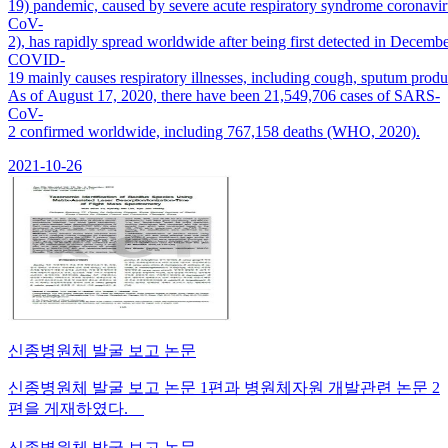
19) pandemic, caused by severe acute respiratory syndrome coronavi
CoV-
2), has rapidly spread worldwide after being first detected in Decembe
COVID-
19 mainly causes respiratory illnesses, including cough, sputum pro
As of August 17, 2020, there have been 21,549,706 cases of SARS-
CoV-
2 confirmed worldwide, including 767,158 deaths (WHO, 2020).
2021-10-26
신종병원체 발굴 보고 논문
신종병원체 발굴 보고 논문 1편과 병원체자원 개발관련 논문 2
편을 게재하였다.
신종병원체 발굴 보고 논문