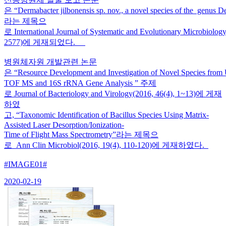
은 “Dermabacter jilbonensis sp. nov., a novel species of the genus D
라는 제목으
로 International Journal of Systematic and Evolutionary Microbiolo
2577)에 게재되었다.
병원체자원 개발관련 논문
은 “Resource Development and Investigation of Novel Species fro
TOF MS and 16S rRNA Gene Analysis ” 주제
로 Journal of Bacteriology and Virology(2016, 46(4), 1~13)에 게재
하였
고, “Taxonomic Identification of Bacillus Species Using Matrix-
Assisted Laser Desorption/Ionization-
Time of Flight Mass Spectrometry”라는 제목으
로 Ann Clin Microbiol(2016, 19(4), 110-120)에 게재하였다.
#IMAGE01#
2020-02-19