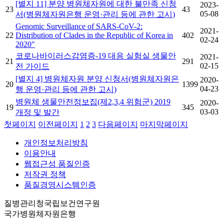
[별지 11] 분양 병원체자원에 대한 불만족 신청
2023-
23
43
05-08
서(병원체자원은행 운영·관리 등에 관한 고시)
Genomic Surveillance of SARS-CoV-2:
2021-
22
Distribution of Clades in the Republic of Korea in
402
02-24
2020"
코로나바이러스감염증-19 대응 실험실 생물안
2021-
21
291
02-15
전 가이드
[별지 4] 병원체자원 분양 신청서(병원체자원은
2020-
20
1399
04-23
행 운영·관리 등에 관한 고시)
병원체 생물안전정보집(제2,3,4 위험군) 2019
2020-
19
345
03-03
개정 및 발간
첫페이지
이전페이지
1
2
3
다음페이지
마지막페이지
개인정보처리방침
이용안내
웹접근성 품질인증
저작권 정책
품질경영시스템인증
질병관리청국립보건연구원
국가병원체자원은행