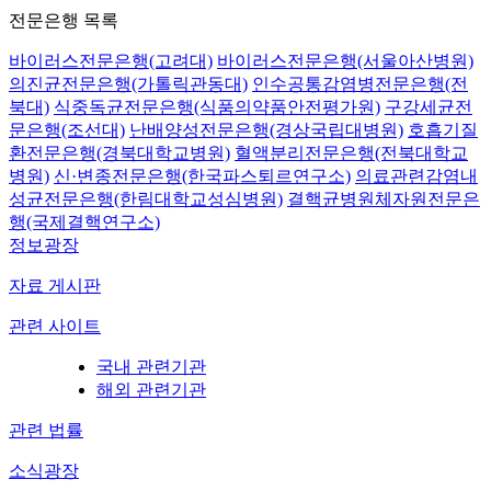
전문은행 목록
바이러스전문은행(고려대)
바이러스전문은행(서울아산병원)
의진균전문은행(가톨릭관동대)
인수공통감염병전문은행(전
북대)
식중독균전문은행(식품의약품안전평가원)
구강세균전
문은행(조선대)
난배양성전문은행(경상국립대병원)
호흡기질
환전문은행(경북대학교병원)
혈액분리전문은행(전북대학교
병원)
신·변종전문은행(한국파스퇴르연구소)
의료관련감염내
성균전문은행(한림대학교성심병원)
결핵균병원체자원전문은
행(국제결핵연구소)
정보광장
자료 게시판
관련 사이트
국내 관련기관
해외 관련기관
관련 법률
소식광장