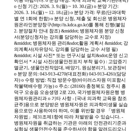
이용 바랍니다. o 분양 대상: 국내 의과학 교육기관(대학)
o 신청 기간: 2026. 3. 9.(월) ~ 10. 30.(금) o 분양 기간:
2026. 3. 16.(월) ~ 12. 18.(금) o 분양 가격: 무료(단과대학
별 연 1회에 한함) o 분양 신청, 제출 및 회신은 병원체자
원온라인분양창구(http://is.kdca.go.kr)를 통해 진행(붙임
2. 분양절차 안내 참조) &middot; 병원체자원 분양 신청
서(분양신청자는 강의를 담당하는 교수로 지정)
&middot; 병원체자원 관리&sdot;활용 계획서 &middot; 강
의계획서(자유양식, 강의를 담당하는 교수 서명 필)
&middot; 시설 사진* 또는 연구시설 설치&sdot;운영 신고
확인서 * 시설 사진(생물안전표지 부착 필수) : 고압증기
멸균기, 생물안전작업대, 배양기, 원심분리기, 보관장비
o 분양 문의: 043-913-4270(대표전화) 043-913-4261(담당
자) o 수령 방법: 직접 방문수령(바이러스자원 미포함시
착불택배수령 가능) o 주소: (28160) 충청북도 청주시 흥
덕구 오송읍 오송생명 2로 220, 국가병원체자원은행 병
원체자원관리과 o 기타 사항 - [국내 의과학 교육용 참조
균주]용으로 분양받은 병원체자원은 의과학미생물 실습
용으로만 사용하여야 하며, 이를 위반할 경우 「병원체
자원법」제31조제1항에 따라 처벌받을 수 있습니다. -
병원체자원을 취급하는 기관은 아래의 안전관리기준과
실험실 생물안전수칙을 준수하셔야 함을 알려드리오니