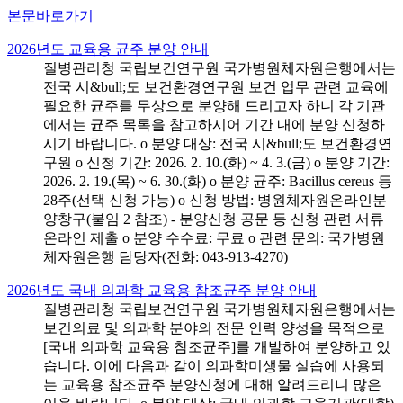
본문바로가기
2026년도 교육용 균주 분양 안내
질병관리청 국립보건연구원 국가병원체자원은행에서는
전국 시&bull;도 보건환경연구원 보건 업무 관련 교육에
필요한 균주를 무상으로 분양해 드리고자 하니 각 기관
에서는 균주 목록을 참고하시어 기간 내에 분양 신청하
시기 바랍니다. o 분양 대상: 전국 시&bull;도 보건환경연
구원 o 신청 기간: 2026. 2. 10.(화) ~ 4. 3.(금) o 분양 기간:
2026. 2. 19.(목) ~ 6. 30.(화) o 분양 균주: Bacillus cereus 등
28주(선택 신청 가능) o 신청 방법: 병원체자원온라인분
양창구(붙임 2 참조) - 분양신청 공문 등 신청 관련 서류
온라인 제출 o 분양 수수료: 무료 o 관련 문의: 국가병원
체자원은행 담당자(전화: 043-913-4270)
2026년도 국내 의과학 교육용 참조균주 분양 안내
질병관리청 국립보건연구원 국가병원체자원은행에서는
보건의료 및 의과학 분야의 전문 인력 양성을 목적으로
[국내 의과학 교육용 참조균주]를 개발하여 분양하고 있
습니다. 이에 다음과 같이 의과학미생물 실습에 사용되
는 교육용 참조균주 분양신청에 대해 알려드리니 많은