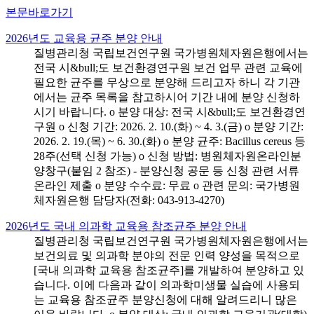
본문바로가기
2026년도 교육용 균주 분양 안내
질병관리청 국립보건연구원 국가병원체자원은행에서는
전국 시&bull;도 보건환경연구원 보건 업무 관련 교육에
필요한 균주를 무상으로 분양해 드리고자 하니 각 기관
에서는 균주 목록을 참고하시어 기간 내에 분양 신청하
시기 바랍니다. o 분양 대상: 전국 시&bull;도 보건환경연
구원 o 신청 기간: 2026. 2. 10.(화) ~ 4. 3.(금) o 분양 기간:
2026. 2. 19.(목) ~ 6. 30.(화) o 분양 균주: Bacillus cereus 등
28주(선택 신청 가능) o 신청 방법: 병원체자원온라인분
양창구(붙임 2 참조) - 분양신청 공문 등 신청 관련 서류
온라인 제출 o 분양 수수료: 무료 o 관련 문의: 국가병원
체자원은행 담당자(전화: 043-913-4270)
2026년도 국내 의과학 교육용 참조균주 분양 안내
질병관리청 국립보건연구원 국가병원체자원은행에서는
보건의료 및 의과학 분야의 전문 인력 양성을 목적으로
[국내 의과학 교육용 참조균주]를 개발하여 분양하고 있
습니다. 이에 다음과 같이 의과학미생물 실습에 사용되
는 교육용 참조균주 분양신청에 대해 알려드리니 많은