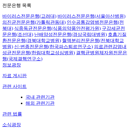
전문은행 목록
바이러스전문은행(고려대)
바이러스전문은행(서울아산병원)
의진균전문은행(가톨릭관동대)
인수공통감염병전문은행(전
북대)
식중독균전문은행(식품의약품안전평가원)
구강세균전
문은행(조선대)
난배양성전문은행(경상국립대병원)
호흡기질
환전문은행(경북대학교병원)
혈액분리전문은행(전북대학교
병원)
신·변종전문은행(한국파스퇴르연구소)
의료관련감염내
성균전문은행(한림대학교성심병원)
결핵균병원체자원전문은
행(국제결핵연구소)
정보광장
자료 게시판
관련 사이트
국내 관련기관
해외 관련기관
관련 법률
소식광장