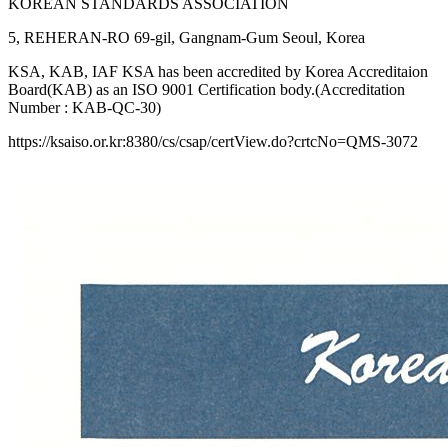
KOREAN STANDARDS ASSOCIATION
5, REHERAN-RO 69-gil, Gangnam-Gum Seoul, Korea
KSA, KAB, IAF KSA has been accredited by Korea Accreditaion
Board(KAB) as an ISO 9001 Certification body.(Accreditation
Number : KAB-QC-30)
https://ksaiso.or.kr:8380/cs/csap/certView.do?crtcNo=QMS-3072