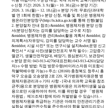
이용 바랍니다. o 분양 대상: 국내 의과학 교육기관(대학)
o 신청 기간: 2026. 3. 9.(월) ~ 10. 30.(금) o 분양 기간:
2026. 3. 16.(월) ~ 12. 18.(금) o 분양 가격: 무료(단과대학
별 연 1회에 한함) o 분양 신청, 제출 및 회신은 병원체자
원온라인분양창구(http://is.kdca.go.kr)를 통해 진행(붙임
2. 분양절차 안내 참조) &middot; 병원체자원 분양 신청
서(분양신청자는 강의를 담당하는 교수로 지정)
&middot; 병원체자원 관리&sdot;활용 계획서 &middot; 강
의계획서(자유양식, 강의를 담당하는 교수 서명 필)
&middot; 시설 사진* 또는 연구시설 설치&sdot;운영 신고
확인서 * 시설 사진(생물안전표지 부착 필수) : 고압증기
멸균기, 생물안전작업대, 배양기, 원심분리기, 보관장비
o 분양 문의: 043-913-4270(대표전화) 043-913-4261(담당
자) o 수령 방법: 직접 방문수령(바이러스자원 미포함시
착불택배수령 가능) o 주소: (28160) 충청북도 청주시 흥
덕구 오송읍 오송생명 2로 220, 국가병원체자원은행 병
원체자원관리과 o 기타 사항 - [국내 의과학 교육용 참조
균주]용으로 분양받은 병원체자원은 의과학미생물 실습
용으로만 사용하여야 하며, 이를 위반할 경우 「병원체
자원법」제31조제1항에 따라 처벌받을 수 있습니다. -
병원체자원을 취급하는 기관은 아래의 안전관리기준과
실험실 생물안전수칙을 준수하셔야 함을 알려드리오니