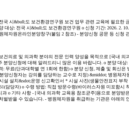
시&bull;도 보건환경연구원 보건 업무 관련 교육에 필요한 
&bull;도 보건환경연구원 o 신청 기간: 2026. 2. 10.(화) ~ 4. 3.
신청 방법: 병원체자원온라인분양창구(붙임 2 참조) - 분양신청 공문 등 신
료 및 의과학 분야의 전문 인력 양성을 목적으로 [국내 의과
에 대해 알려드리니 많은 이용 바랍니다. o 분양 대상: 국내 의과학 교
금) o 분양 가격: 무료(단과대학별 연 1회에 한함) o 분양 신청, 제출 및 회신
서(분양신청자는 강의를 담당하는 교수로 지정) &middot; 병원체자원
 연구시설 설치&sdot;운영 신고확인서 * 시설 사진(생물안전표지 부
913-4261(담당자) o 수령 방법: 직접 방문수령(바이러스자원 미포함시
리과 o 기타 사항 - [국내 의과학 교육용 참조균주]용으로 분
처벌받을 수 있습니다. - 병원체자원을 취급하는 기관은 아래