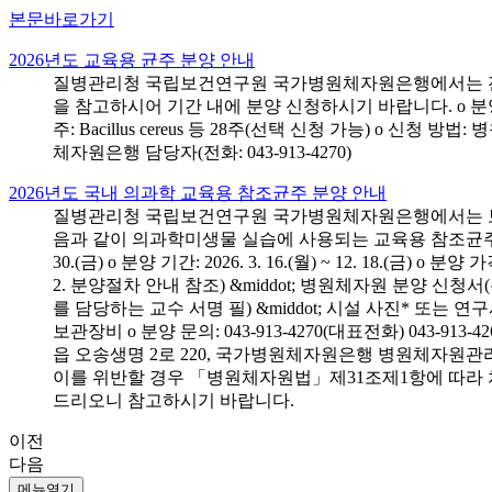
본문바로가기
2026년도 교육용 균주 분양 안내
질병관리청 국립보건연구원 국가병원체자원은행에서는 전국 
을 참고하시어 기간 내에 분양 신청하시기 바랍니다. o 분양 대상: 전국 시
주: Bacillus cereus 등 28주(선택 신청 가능) o 
체자원은행 담당자(전화: 043-913-4270)
2026년도 국내 의과학 교육용 참조균주 분양 안내
질병관리청 국립보건연구원 국가병원체자원은행에서는 보건의
음과 같이 의과학미생물 실습에 사용되는 교육용 참조균주 분양신청
30.(금) o 분양 기간: 2026. 3. 16.(월) ~ 12. 18.(
2. 분양절차 안내 참조) &middot; 병원체자원 분양 신청
를 담당하는 교수 서명 필) &middot; 시설 사진* 또는
보관장비 o 분양 문의: 043-913-4270(대표전화) 043-
읍 오송생명 2로 220, 국가병원체자원은행 병원체자원관
이를 위반할 경우 「병원체자원법」제31조제1항에 따라 
드리오니 참고하시기 바랍니다.
이전
다음
메뉴열기