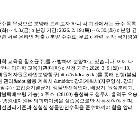
균주를 무상으로 분양해 드리고자 하니 각 기관에서는 균주 목록
(금) o 분양 기간: 2026. 2. 19.(목) ~ 6. 30.(화) o 분양 균
청 관련 서류 온라인 제출 o 분양 수수료: 무료 o 관련 문의: 국가병원
학 교육용 참조균주]를 개발하여 분양하고 있습니다. 이에 다
육기관(대학) o 신청 기간: 2026. 3. 9.(월) ~ 10.
은 병원체자원온라인분양창구(http://is.kdca.go.kr)를 통해 진행(붙임
 관리&sdot;활용 계획서 &middot; 강의계획서(자유양식, 강의
착 필수) : 고압증기멸균기, 생물안전작업대, 배양기, 원심분리기,
 착불택배수령 가능) o 주소: (28160) 충청북도 청주시 흥덕구 오송
양받은 병원체자원은 의과학미생물 실습용으로만 사용하여야 하며,
의 안전관리기준과 실험실 생물안전수칙을 준수하셔야 함을 알려