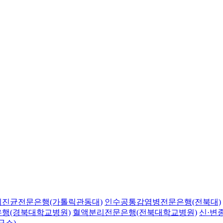
의진균전문은행(가톨릭관동대)
인수공통감염병전문은행(전북대)
행(경북대학교병원)
혈액분리전문은행(전북대학교병원)
신·변
구소)