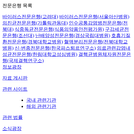
전문은행 목록
바이러스전문은행(고려대)
바이러스전문은행(서울아산병원)
의진균전문은행(가톨릭관동대)
인수공통감염병전문은행(전
북대)
식중독균전문은행(식품의약품안전평가원)
구강세균전
문은행(조선대)
난배양성전문은행(경상국립대병원)
호흡기질
환전문은행(경북대학교병원)
혈액분리전문은행(전북대학교
병원)
신·변종전문은행(한국파스퇴르연구소)
의료관련감염내
성균전문은행(한림대학교성심병원)
결핵균병원체자원전문은
행(국제결핵연구소)
정보광장
자료 게시판
관련 사이트
국내 관련기관
해외 관련기관
관련 법률
소식광장