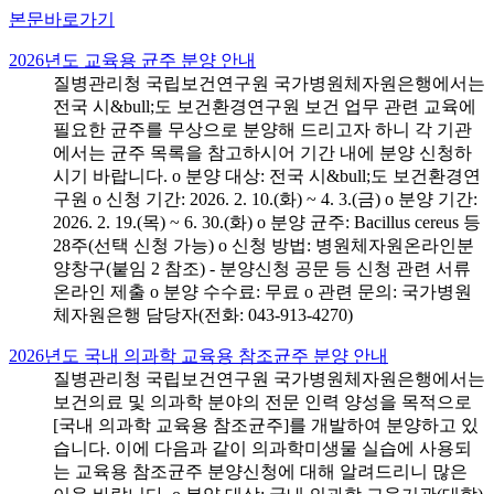
본문바로가기
2026년도 교육용 균주 분양 안내
질병관리청 국립보건연구원 국가병원체자원은행에서는
전국 시&bull;도 보건환경연구원 보건 업무 관련 교육에
필요한 균주를 무상으로 분양해 드리고자 하니 각 기관
에서는 균주 목록을 참고하시어 기간 내에 분양 신청하
시기 바랍니다. o 분양 대상: 전국 시&bull;도 보건환경연
구원 o 신청 기간: 2026. 2. 10.(화) ~ 4. 3.(금) o 분양 기간:
2026. 2. 19.(목) ~ 6. 30.(화) o 분양 균주: Bacillus cereus 등
28주(선택 신청 가능) o 신청 방법: 병원체자원온라인분
양창구(붙임 2 참조) - 분양신청 공문 등 신청 관련 서류
온라인 제출 o 분양 수수료: 무료 o 관련 문의: 국가병원
체자원은행 담당자(전화: 043-913-4270)
2026년도 국내 의과학 교육용 참조균주 분양 안내
질병관리청 국립보건연구원 국가병원체자원은행에서는
보건의료 및 의과학 분야의 전문 인력 양성을 목적으로
[국내 의과학 교육용 참조균주]를 개발하여 분양하고 있
습니다. 이에 다음과 같이 의과학미생물 실습에 사용되
는 교육용 참조균주 분양신청에 대해 알려드리니 많은