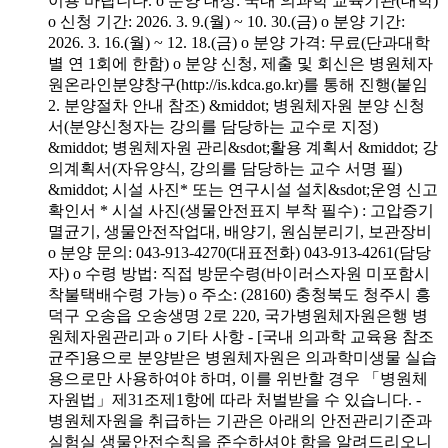
이용 바랍니다. o 분양 대상: 국내 의과학 교육기관(대학)
o 신청 기간: 2026. 3. 9.(월) ~ 10. 30.(금) o 분양 기간:
2026. 3. 16.(월) ~ 12. 18.(금) o 분양 가격: 무료(단과대학
별 연 1회에 한함) o 분양 신청, 제출 및 회신은 병원체자
원온라인분양창구(http://is.kdca.go.kr)를 통해 진행(붙임
2. 분양절차 안내 참조) &middot; 병원체자원 분양 신청
서(분양신청자는 강의를 담당하는 교수로 지정)
&middot; 병원체자원 관리&sdot;활용 계획서 &middot; 강
의계획서(자유양식, 강의를 담당하는 교수 서명 필)
&middot; 시설 사진* 또는 연구시설 설치&sdot;운영 신고
확인서 * 시설 사진(생물안전표지 부착 필수) : 고압증기
멸균기, 생물안전작업대, 배양기, 원심분리기, 보관장비
o 분양 문의: 043-913-4270(대표전화) 043-913-4261(담당
자) o 수령 방법: 직접 방문수령(바이러스자원 미포함시
착불택배수령 가능) o 주소: (28160) 충청북도 청주시 흥
덕구 오송읍 오송생명 2로 220, 국가병원체자원은행 병
원체자원관리과 o 기타 사항 - [국내 의과학 교육용 참조
균주]용으로 분양받은 병원체자원은 의과학미생물 실습
용으로만 사용하여야 하며, 이를 위반할 경우 「병원체
자원법」제31조제1항에 따라 처벌받을 수 있습니다. -
병원체자원을 취급하는 기관은 아래의 안전관리기준과
실험실 생물안전수칙을 준수하셔야 함을 알려드리오니